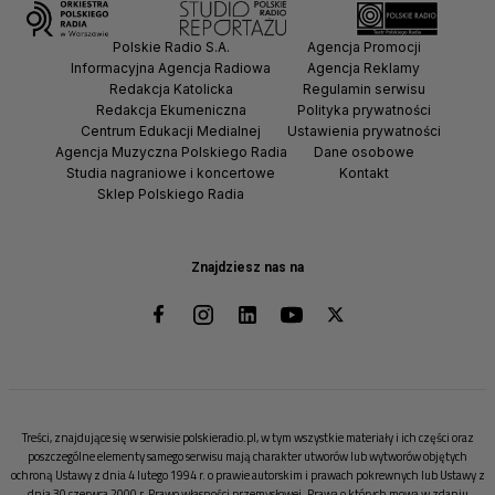
Polskie Radio S.A.
Agencja Promocji
Informacyjna Agencja Radiowa
Agencja Reklamy
Redakcja Katolicka
Regulamin serwisu
Redakcja Ekumeniczna
Polityka prywatności
Centrum Edukacji Medialnej
Ustawienia prywatności
Agencja Muzyczna Polskiego Radia
Dane osobowe
Studia nagraniowe i koncertowe
Kontakt
Sklep Polskiego Radia
Znajdziesz nas na
Treści, znajdujące się w serwisie polskieradio.pl, w tym wszystkie materiały i ich części oraz
poszczególne elementy samego serwisu mają charakter utworów lub wytworów objętych
ochroną Ustawy z dnia 4 lutego 1994 r. o prawie autorskim i prawach pokrewnych lub Ustawy z
dnia 30 czerwca 2000 r. Prawo własności przemysłowej. Prawa o których mowa w zdaniu