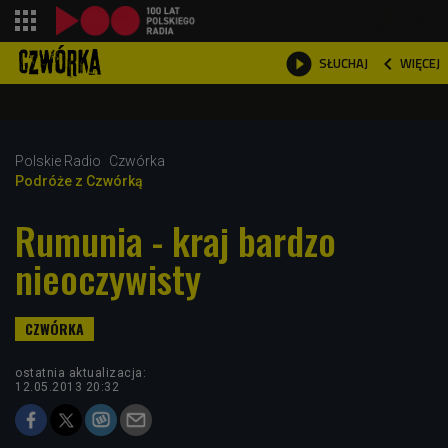
shopping_cart



WIĘCEJ
SŁUCHAJ

Polskie Radio
Czwórka
Podróże z Czwórką
Rumunia - kraj bardzo
nieoczywisty
ostatnia aktualizacja:
12.05.2013 20:32