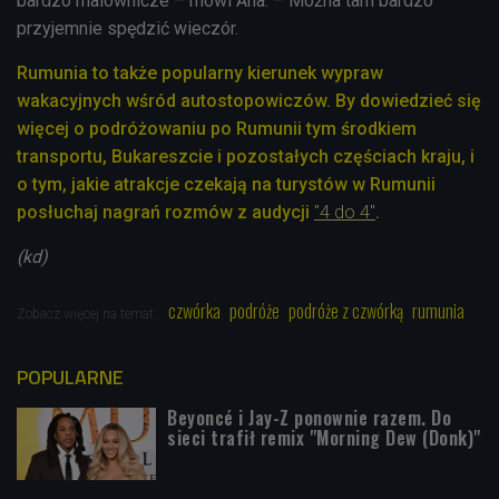
bardzo malownicze – mówi Ana. – Można tam bardzo
przyjemnie spędzić wieczór.
Rumunia to także popularny kierunek wypraw
wakacyjnych wśród autostopowiczów. By dowiedzieć się
więcej o podróżowaniu po Rumunii tym środkiem
transportu, Bukareszcie i pozostałych częściach kraju, i
o tym,
jakie atrakcje czekają na turystów w Rumunii
posłuchaj nagrań rozmów z audycji
"4 do 4"
.
(kd)
czwórka
podróże
podróże z czwórką
rumunia
Zobacz więcej na temat:
POPULARNE
Beyoncé i Jay-Z ponownie razem. Do
sieci trafił remix "Morning Dew (Donk)"