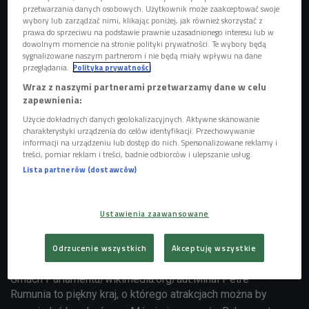
Rumunii (4 do 4/Czwórka)
przetwarzania danych osobowych. Użytkownik może zaakceptować swoje
wybory lub zarządzać nimi, klikając poniżej, jak również skorzystać z
prawa do sprzeciwu na podstawie prawnie uzasadnionego interesu lub w
dowolnym momencie na stronie polityki prywatności. Te wybory będą
sygnalizowane naszym partnerom i nie będą miały wpływu na dane
przeglądania.
Polityka prywatności
Wraz z naszymi partnerami przetwarzamy dane w celu
zapewnienia:
Użycie dokładnych danych geolokalizacyjnych. Aktywne skanowanie
charakterystyki urządzenia do celów identyfikacji. Przechowywanie
informacji na urządzeniu lub dostęp do nich. Spersonalizowane reklamy i
treści, pomiar reklam i treści, badnie odbiorców i ulepszanie usług.
Lista partnerów (dostawców)
Zachód słońca nad Pałacem Sprawiedliwości w Bukareszcie
Foto:
Ustawienia zaawansowane
wikimedia.commons.org/aut.Andreiscurei
Odrzucenie wszystkich
Akceptuję wszystkie
Gmach Parlamentu/wikimedia.org/aut.Mihai Petre
Rumunia to piękny kraj, o którego atrakcjach można by