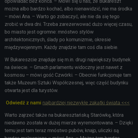
opowiadać bez końca. – Mówi się u nas, że Bukareszt
można albo bardzo kochać, albo nienawidzić, nie ma środka
– mówi Ana. – Warto go zobaczyć, ale nie da się tego
zrobić w dwa dni. Trzeba zarezerwować dużo więcej czasu,
bo miasto jest ogromne: mnóstwo stylów
architektonicznych, ślady po komunizmie, okresie
międzywojennym. Każdy znajdzie tam coś dla siebie.
W Bukareszcie znajduje się m.in. drugi największy budynek
na świecie. – Gmach parlamentu widoczny jest nawet z
kosmosu – mówi gość Czwórki. – Obecnie funkcjonuje tam
także Muzeum Sztuki Współczesnej, więc część budynku
otwarta jest dla turystów.
Odwiedź z nami
najbardziej niezwykłe zakątki świata <<<
Warto zajrzeć także na bukaresztańską Starówkę, która
niedawno została w dużej mierze wyremontowana. – Dzięki
temu jest tam teraz mnóstwo pubów, knajp, uliczki są