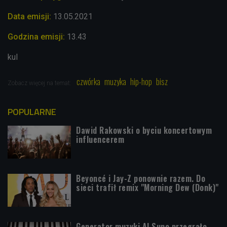
Data emisji:
13.05.2021
Godzina emisji:
13.43
kul
czwórka
muzyka
hip-hop
bisz
Zobacz więcej na temat:
POPULARNE
Dawid Rakowski o byciu koncertowym
influencerem
Beyoncé i Jay-Z ponownie razem. Do
sieci trafił remix "Morning Dew (Donk)"
Generator muzyki AI Suno przegrało