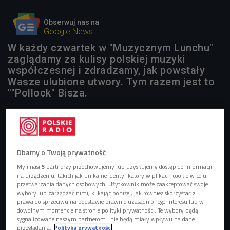
Obserwuj nas na
Google News
W każdy czwartek w "Muzycznym Lunchu"
zaglądamy za kulisy polskiej muzyki
współczesnej i zdradzamy, jak powstały
Wasze ulubione utwory. Tym razem jest to
""Pollock" Bisza.
Dbamy o Twoją prywatność
My i nasi
5
partnerzy przechowujemy lub uzyskujemy dostęp do informacji
na urządzeniu, takich jak unikalne identyfikatory w plikach cookie w celu
przetwarzania danych osobowych. Użytkownik może zaakceptować swoje
wybory lub zarządzać nimi, klikając poniżej, jak również skorzystać z
prawa do sprzeciwu na podstawie prawnie uzasadnionego interesu lub w
dowolnym momencie na stronie polityki prywatności. Te wybory będą
sygnalizowane naszym partnerom i nie będą miały wpływu na dane
przeglądania.
Polityka prywatności