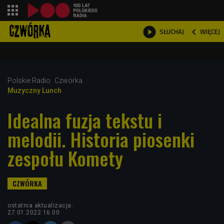
shopping_cart



WIĘCEJ
SŁUCHAJ

Polskie Radio
Czwórka
Muzyczny Lunch
Idealna fuzja tekstu i
melodii. Historia piosenki
zespołu Komety
ostatnia aktualizacja:
27.01.2022 16:00