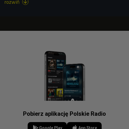
rozwiń

Pobierz aplikację Polskie Radio
Google Play
App Store