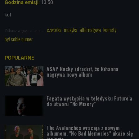
Godzina emisji:
13.50
kul
czwórka
muzyka
alternatywa
komety
Zobacz więcej na temat:
był sobie numer
POPULARNE
A$AP Rocky zdradził, że Rihanna
nagrywa nowy album
Fagata wystąpiła w teledysku Future'a
do utworu "No Misery"
The Avalanches wracają z nowym
albumem. "No Bad Memories" ukaże się