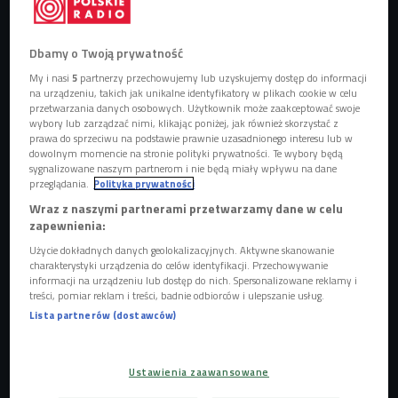
Dbamy o Twoją prywatność
My i nasi
5
partnerzy przechowujemy lub uzyskujemy dostęp do informacji
na urządzeniu, takich jak unikalne identyfikatory w plikach cookie w celu
Lesław Strybel i Komety podczas koncertu w naszym studiu
Foto: Wojciech
przetwarzania danych osobowych. Użytkownik może zaakceptować swoje
Adam Jurzyk/Czwórka
wybory lub zarządzać nimi, klikając poniżej, jak również skorzystać z
prawa do sprzeciwu na podstawie prawnie uzasadnionego interesu lub w
Grupa dowodzona przez Lesława
uznawana jest za jeden z
dowolnym momencie na stronie polityki prywatności. Te wybory będą
najważniejszych zespołów alternatywnych XXl wieku
.
sygnalizowane naszym partnerom i nie będą miały wpływu na dane
przeglądania.
Polityka prywatności
Komety powstały w 2003 roku, nagrały siedem płyt
Wraz z naszymi partnerami przetwarzamy dane w celu
studyjnych i dwie koncertowe, a ich twórczość zjednała im
zapewnienia:
fanów nie tylko w kraju, ale i za granicą. Zespół koncertował
Użycie dokładnych danych geolokalizacyjnych. Aktywne skanowanie
m.in. w Anglii, Szwecji, Niemczech i Meksyku, gdzie ukazał
charakterystyki urządzenia do celów identyfikacji. Przechowywanie
się anglojęzyczny album zawierający ich największe
informacji na urządzeniu lub dostęp do nich. Spersonalizowane reklamy i
treści, pomiar reklam i treści, badnie odbiorców i ulepszanie usług.
przeboje.
Lista partnerów (dostawców)
Skutki rowerowej przejażdzki po Mokotowie
W 2007 roku Komety wydały płytę "Akcja v1", która także
Ustawienia zaawansowane
ukazała się w wersji anglojęzycznej. Na krążku znalazł się