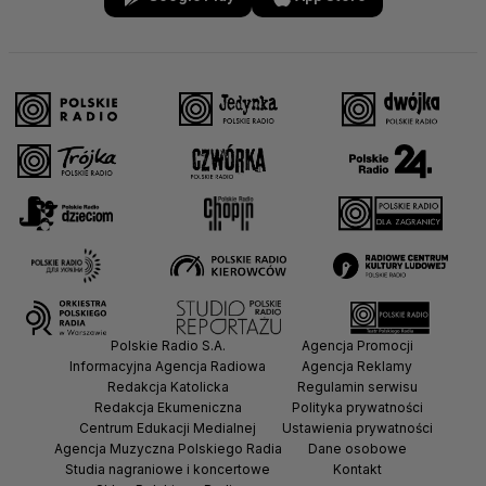
Polskie Radio S.A.
Agencja Promocji
Informacyjna Agencja Radiowa
Agencja Reklamy
Redakcja Katolicka
Regulamin serwisu
Redakcja Ekumeniczna
Polityka prywatności
Centrum Edukacji Medialnej
Ustawienia prywatności
Agencja Muzyczna Polskiego Radia
Dane osobowe
Studia nagraniowe i koncertowe
Kontakt