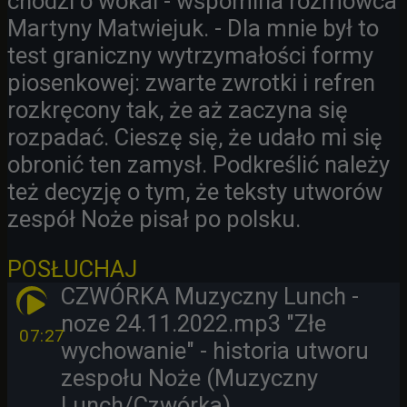
chodzi o wokal - wspomina rozmówca
Martyny Matwiejuk. - Dla mnie był to
test graniczny wytrzymałości formy
piosenkowej: zwarte zwrotki i refren
rozkręcony tak, że aż zaczyna się
rozpadać. Cieszę się, że udało mi się
obronić ten zamysł. Podkreślić należy
też decyzję o tym, że teksty utworów
zespół Noże pisał po polsku.
POSŁUCHAJ
CZWÓRKA Muzyczny Lunch -
noze 24.11.2022.mp3
"Złe
07:27
wychowanie" - historia utworu
zespołu Noże (Muzyczny
Lunch/Czwórka)