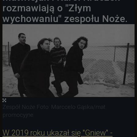
rozmawiają o "Złym
wychowaniu" zespołu Noże.
Zespół Noże.
Foto: Marccelo Gąska/mat.
promocyjne
W 2019 roku ukazał się "Gniew" -