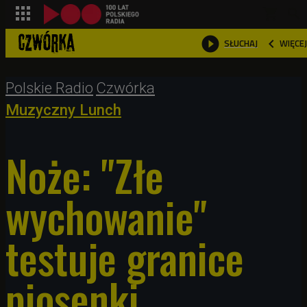
shopping_cart



WIĘCEJ
SŁUCHAJ

Polskie Radio
Czwórka
Muzyczny Lunch
Noże: "Złe
wychowanie"
testuje granice
piosenki