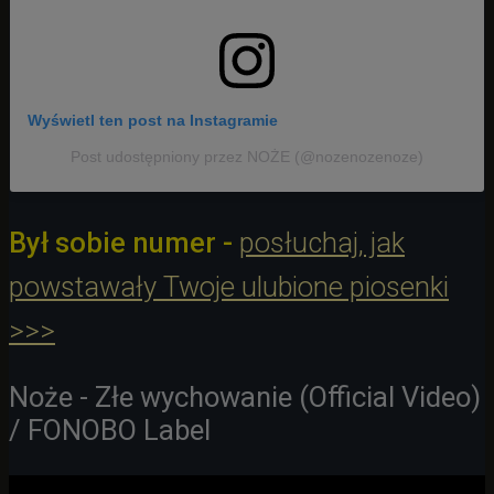
Wyświetl ten post na Instagramie
Post udostępniony przez NOŻE (@nozenozenoze)
Był sobie numer -
posłuchaj, jak
powstawały Twoje ulubione piosenki
>>>
Noże - Złe wychowanie (Official Video)
/ FONOBO Label