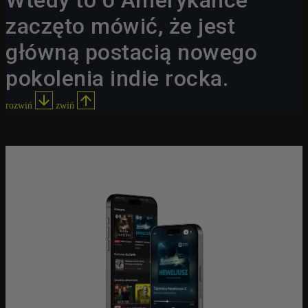
Wtedy to o Amerykance
zaczęto mówić, że jest
główną postacią nowego
pokolenia indie rocka.


rozwiń
zwiń