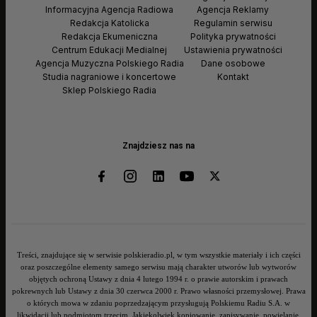
Informacyjna Agencja Radiowa
Agencja Reklamy
Redakcja Katolicka
Regulamin serwisu
Redakcja Ekumeniczna
Polityka prywatności
Centrum Edukacji Medialnej
Ustawienia prywatności
Agencja Muzyczna Polskiego Radia
Dane osobowe
Studia nagraniowe i koncertowe
Kontakt
Sklep Polskiego Radia
Znajdziesz nas na
Treści, znajdujące się w serwisie polskieradio.pl, w tym wszystkie materiały i ich części
oraz poszczególne elementy samego serwisu mają charakter utworów lub wytworów
objętych ochroną Ustawy z dnia 4 lutego 1994 r. o prawie autorskim i prawach
pokrewnych lub Ustawy z dnia 30 czerwca 2000 r. Prawo własności przemysłowej. Prawa
o których mowa w zdaniu poprzedzającym przysługują Polskiemu Radiu S.A. w
likwidacji lub podmiotom trzecim. Jakiekolwiek kopiowanie, zapisywanie, powielanie,