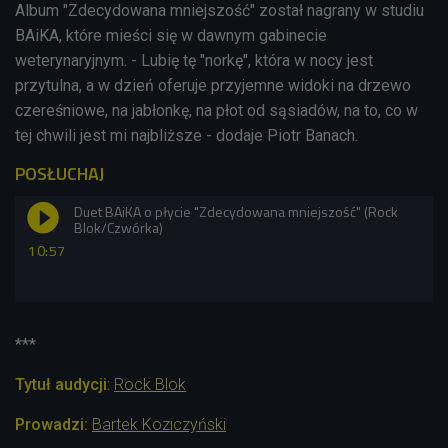
Album "Zdecydowana mniejszość" został nagrany w studiu
BAiKA, które mieści się w dawnym gabinecie
weterynaryjnym. - Lubię tę "norkę", która w nocy jest
przytulna, a w dzień oferuje przyjemne widoki na drzewo
czereśniowe, na jabłonkę, na płot od sąsiadów, na to, co w
tej chwili jest mi najbliższe - dodaje Piotr Banach.
POSŁUCHAJ
Duet BAiKA o płycie "Zdecydowana mniejszość" (Rock
Blok/Czwórka)
10:57
***
Tytuł audycji
:
Rock Blok
Prowadzi:
Bartek Koziczyński