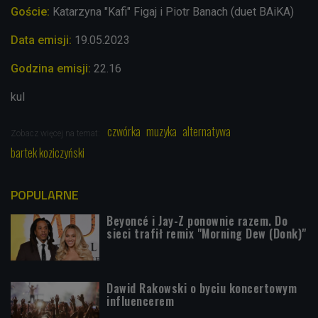
Goście:
Katarzyna "Kafi" Figaj i Piotr Banach (duet BAiKA)
Data emisji:
19.05.2023
Godzina emisji:
22.16
kul
czwórka
muzyka
alternatywa
Zobacz więcej na temat:
bartek koziczyński
POPULARNE
Beyoncé i Jay-Z ponownie razem. Do
sieci trafił remix "Morning Dew (Donk)"
Dawid Rakowski o byciu koncertowym
influencerem