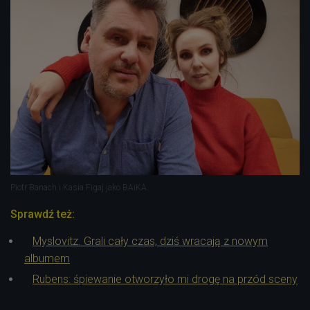
Piotr Banach i Kasia Figaj jako BAiKA.
Sprawdź też:
Myslovitz. Grali cały czas, dziś wracają z nowym
albumem
Rubens: śpiewanie otworzyło mi drogę na przód sceny