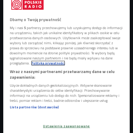
Dbamy o Twoją prywatność
BAiKA: Kafi i Piotr Banach,
Foto: mat. prasowe/No Lekko
My i nasi
5
partnerzy przechowujemy lub uzyskujemy dostęp do informacji
na urządzeniu, takich jak unikalne identyfikatory w plikach cookie w celu
Duet tworzą: założyciel i lider zespołów takich jak Hey (w
przetwarzania danych osobowych. Użytkownik może zaakceptować swoje
wybory lub zarządzać nimi, klikając poniżej, jak również skorzystać z
latach 1992-99) i Indios Bravos, Piotr Banach i Katarzyna
prawa do sprzeciwu na podstawie prawnie uzasadnionego interesu lub w
"Kafi” Figaj" - wokalistka i perkusistka, która gra także na
dowolnym momencie na stronie polityki prywatności. Te wybory będą
sygnalizowane naszym partnerom i nie będą miały wpływu na dane
klawiszach
. Poznali się na koncercie plenerowym w Złotoryi
przeglądania.
Polityka prywatności
- on grał z Indios Bavos, a ona z zespołem StandBY. Jak
Wraz z naszymi partnerami przetwarzamy dane w celu
dotąd duet wydał dwie płyty,
o tej ostatniej - "Byty
zapewnienia:
niezależne" z 2018 - krytycy mówili, że to płyta dla ludzi
Użycie dokładnych danych geolokalizacyjnych. Aktywne skanowanie
dojrzałych
. - Nasze pierwsze próby były akustyczne, z
charakterystyki urządzenia do celów identyfikacji. Przechowywanie
pogranicza poezji śpiewanej, potem dorobiliśmy do tego
informacji na urządzeniu lub dostęp do nich. Spersonalizowane reklamy i
treści, pomiar reklam i treści, badnie odbiorców i ulepszanie usług.
trochę automatów, a elektronika, która oczywiście jest jedną
Lista partnerów (dostawców)
z naszych referencji muzycznych, pojawiła się
trochę z
konieczności, bo występujemy tylko we dwoje - opowiada
Piotr Banach.
Ustawienia zaawansowane