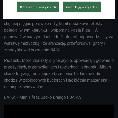
Na nowym krążku pojawiają się jednak gitary i na
Odrzucenie wszystkich
Akceptuję wszystkie
"Zdecydowanej mniejszości" występują w zdecydowanej
większości. - W pewnym momencie Piotrek zaczął coraz
chętniej sięgać po swoje riffy, kupił dodatkowe efekty i
poleciał w tym kierunku - wspomina Kasia Figaj. - A
ponieważ w naszym duecie to Piotr jest odpowiedzialny za
warstwę muzyczną i za aranżację, przeforsował gitary i
zmodyfikował brzmienie BAiKI.
Piosenki, które znalazły się na płycie,
opowiadają głównie o
przeżyciach, przemyśleniach i rozterkach jednostki. Album
charakteryzują mocniejsze brzmienia. Ładne melodie
chodzą w zabłoconych buciorach i jak kłótnia małżeńska -
są nieprzewidywalne.
BAiKA - Mimiś feat. Jacko Brango | BAiKA