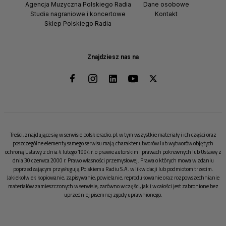
Agencja Muzyczna Polskiego Radia
Dane osobowe
Studia nagraniowe i koncertowe
Kontakt
Sklep Polskiego Radia
Znajdziesz nas na
Treści, znajdujące się w serwisie polskieradio.pl, w tym wszystkie materiały i ich części oraz
poszczególne elementy samego serwisu mają charakter utworów lub wytworów objętych
ochroną Ustawy z dnia 4 lutego 1994 r. o prawie autorskim i prawach pokrewnych lub Ustawy z
dnia 30 czerwca 2000 r. Prawo własności przemysłowej. Prawa o których mowa w zdaniu
poprzedzającym przysługują Polskiemu Radiu S.A. w likwidacji lub podmiotom trzecim.
Jakiekolwiek kopiowanie, zapisywanie, powielanie, reprodukowanie oraz rozpowszechnianie
materiałów zamieszczonych w serwisie, zarówno w części, jak i w całości jest zabronione bez
uprzedniej pisemnej zgody uprawnionego.