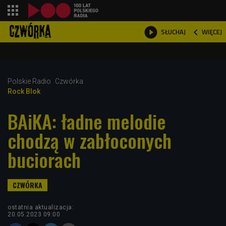
shopping_cart



WIĘCEJ
SŁUCHAJ

Polskie Radio
Czwórka
Rock Blok
BAiKA: ładne melodie
chodzą w zabłoconych
buciorach
ostatnia aktualizacja:
20.05.2023 09:00