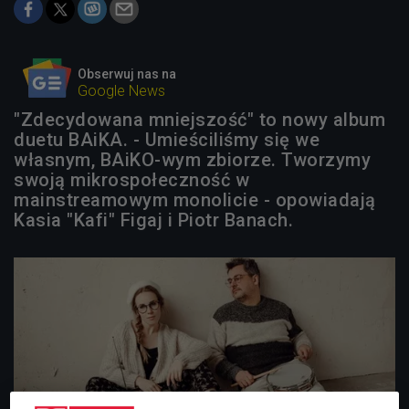
Obserwuj nas na
Google News
"Zdecydowana mniejszość" to nowy album
duetu BAiKA. - Umieściliśmy się we
własnym, BAiKO-wym zbiorze. Tworzymy
swoją mikrospołeczność w
mainstreamowym monolicie - opowiadają
Kasia "Kafi" Figaj i Piotr Banach.