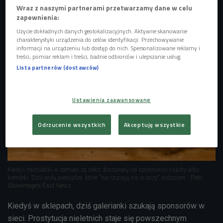
Wraz z naszymi partnerami przetwarzamy dane w celu
Prostytucja nieletnich - jak radzić sobie ze zjawiskiem,
zapewnienia:
które staje się powszechne? (Czwórka/Się mówi)
Użycie dokładnych danych geolokalizacyjnych. Aktywne skanowanie
charakterystyki urządzenia do celów identyfikacji. Przechowywanie
informacji na urządzeniu lub dostęp do nich. Spersonalizowane reklamy i
treści, pomiar reklam i treści, badnie odbiorców i ulepszanie usług.
Lista partnerów (dostawców)
Ustawienia zaawansowane
Odrzucenie wszystkich
Akceptuję wszystkie
Kiedyś nastolatki w zamian za seks dostawały od sponsorów ciuchy albo
komórki. Dziś wolą pieniądze, które "nie rzucają się w oczy" rodzicom
Foto:
Glowimages/East News
Kiedyś w sklepach, dziś galerianki szukają sponsorów w
sieci. Prostytucja nieletnich staje się powszechnym