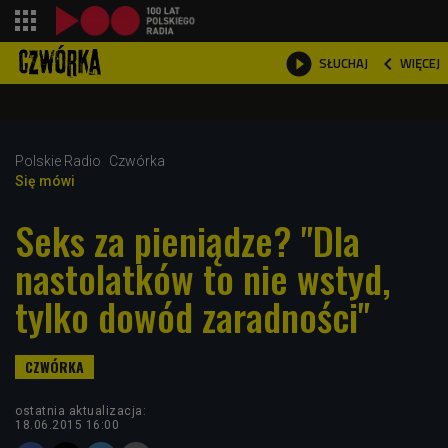
shopping_cart



WIĘCEJ
SŁUCHAJ

Polskie Radio
Czwórka
Się mówi
Seks za pieniądze? "Dla
nastolatków to nie wstyd,
tylko dowód zaradności"
ostatnia aktualizacja:
18.06.2015 16:00