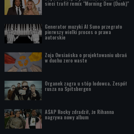
sieci trafił remix "Morning Dew (Donk)"
Generator muzyki AI Suno przegrało
pierwszy wielki proces o prawa
autorskie
Zoja Owsiańska o projektowaniu ubrań
w duchu zero waste
Organek zagra u stóp lodowca. Zespół
rusza na Spitsbergen
A$AP Rocky zdradził, że Rihanna
nagrywa nowy album