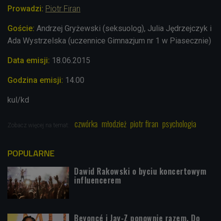
Prowadzi:
Piotr Firan
Goś
cie:
Andrzej Gryżewski (seksuolog), Julia Jędrzejczyk i
Ada Wystrzelska (uczennice Gimnazjum nr 1 w Piasecznie)
Data emisji:
18.06.2015
Godzina emisji:
14.00
kul/kd
czwórka
młodzież
piotr firan
psychologia
Zobacz więcej na temat:
POPULARNE
Dawid Rakowski o byciu koncertowym
influencerem
Beyoncé i Jay-Z ponownie razem. Do