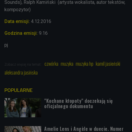
Sounds), Ralph Kamiński (artysta wokalista, autor tekstów,
kompozytor)
Data emisji:
4.12.2016
Godzina emisji:
9.16
pj
czwórka
muzyka
muzyka hp
kamil jasieński
Zobacz więcej na temat:
aleksandra jasińska
POPULARNE
"Kochane kłopoty" doczekają się
oficjalnego dokumentu
Amelie Lens i Angèle w duecie. Numer