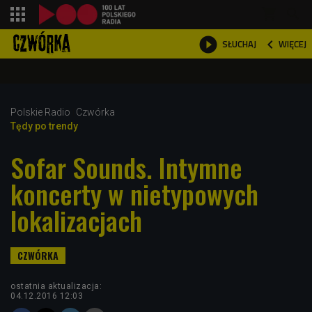
shopping_cart



WIĘCEJ
SŁUCHAJ

Polskie Radio
Czwórka
Tędy po trendy
Sofar Sounds. Intymne
koncerty w nietypowych
lokalizacjach
ostatnia aktualizacja:
04.12.2016 12:03