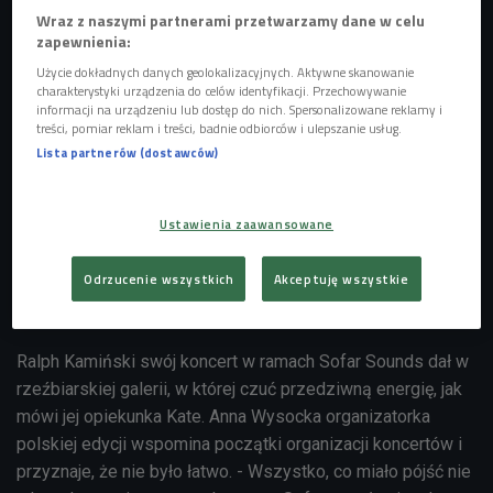
Wraz z naszymi partnerami przetwarzamy dane w celu
zapewnienia:
Użycie dokładnych danych geolokalizacyjnych. Aktywne skanowanie
charakterystyki urządzenia do celów identyfikacji. Przechowywanie
informacji na urządzeniu lub dostęp do nich. Spersonalizowane reklamy i
treści, pomiar reklam i treści, badnie odbiorców i ulepszanie usług.
Lista partnerów (dostawców)
Ustawienia zaawansowane
Odrzucenie wszystkich
Akceptuję wszystkie
Foto: pixabay.com
Ralph Kamiński swój koncert w ramach Sofar Sounds dał w
rzeźbiarskiej galerii, w której czuć przedziwną energię, jak
mówi jej opiekunka Kate. Anna Wysocka organizatorka
polskiej edycji wspomina początki organizacji koncertów i
przyznaje, że nie było łatwo. - Wszystko, co miało pójść nie