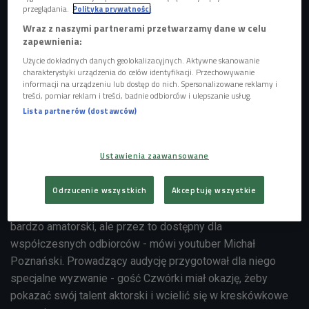
przeglądania.
Polityka prywatności
Wraz z naszymi partnerami przetwarzamy dane w celu
zapewnienia:
Użycie dokładnych danych geolokalizacyjnych. Aktywne skanowanie
charakterystyki urządzenia do celów identyfikacji. Przechowywanie
informacji na urządzeniu lub dostęp do nich. Spersonalizowane reklamy i
treści, pomiar reklam i treści, badnie odbiorców i ulepszanie usług.
Lista partnerów (dostawców)
Janek Dąbrowski zaprasza do swojej audycji znanych youtuberów
Foto:
Ustawienia zaawansowane
Czwórka
Odrzucenie wszystkich
Akceptuję wszystkie
- Na moim kanale można znaleźć mnóstwo kreskówek
wzorowanych na produkcjach Disneya. Robię je w sposób
bardzo amatorski, ale przez to dostępny dla
współczesnych odbiorców - mówi youtuber Michał
Poznański. Prowadzący audycję przygotował dla niego
specjalne wyzwanie - gość Czwórki miał okazję, żeby
pokazać swój talent aktorski i wcielić się w kreskówkowe