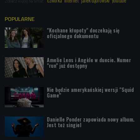
czwórka
internet
janek dąbrowski
youtube
Zobacz więcej na temat:
POPULARNE
"Kochane kłopoty" doczekają się
oficjalnego dokumentu
Amelie Lens i Angèle w duecie. Numer
"run" już dostępny
Nie będzie amerykańskiej wersji "Squid
Game"
Danielle Ponder zapowiada nowy album.
Jest też singiel