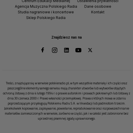
Centrum Edukacji Medialnej
Ustawienia prywatności
Agencja Muzyczna Polskiego Radia
Dane osobowe
Studia nagraniowe i koncertowe
Kontakt
Sklep Polskiego Radia
Znajdziesz nas na
Treści, znajdujące się w serwisie polskieradio.pl, w tym wszystkie materiały i ich części oraz
poszczególne elementy samego serwisu mają charakter utworów lub wytworów objętych
ochroną Ustawy z dnia 4 lutego 1994 r. o prawie autorskim i prawach pokrewnych lub Ustawy z
dnia 30 czerwca 2000 r. Prawo własności przemysłowej. Prawa o których mowa w zdaniu
poprzedzającym przysługują Polskiemu Radiu S.A. w likwidacji lub podmiotom trzecim.
Jakiekolwiek kopiowanie, zapisywanie, powielanie, reprodukowanie oraz rozpowszechnianie
materiałów zamieszczonych w serwisie, zarówno w części, jak i w całości jest zabronione bez
uprzedniej pisemnej zgody uprawnionego.