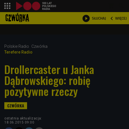
shopping_cart



WIĘCEJ
SŁUCHAJ

Polskie Radio
Czwórka
Terefere Radio
Drollercaster u Janka
Dąbrowskiego: robię
pozytywne rzeczy
ostatnia aktualizacja:
18.06.2015 09:00