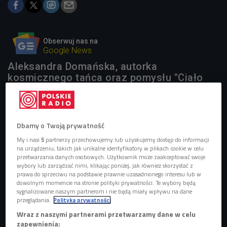
Obserwuj nas na
Google News
Aleksandra Domańska, autorka
kosmicznego tańca oraz pomysłu "Ciało
bogini", opowiadała w Czwórce o swojej
drodze od wstydu i strachu do polubienia
swojego ciała. W audycji "Rozbiegani"
mówiła o projektach "zwykłe
Dbamy o Twoją prywatność
boginie", "zwykłe kobiety" i "Ciało bogini za
My i nasi
5
partnerzy przechowujemy lub uzyskujemy dostęp do informacji
nic się nie wini".
na urządzeniu, takich jak unikalne identyfikatory w plikach cookie w celu
przetwarzania danych osobowych. Użytkownik może zaakceptować swoje
wybory lub zarządzać nimi, klikając poniżej, jak również skorzystać z
1 plik
AUDIO
prawa do sprzeciwu na podstawie prawnie uzasadnionego interesu lub w
dowolnym momencie na stronie polityki prywatności. Te wybory będą


20'34
sygnalizowane naszym partnerom i nie będą miały wpływu na dane
przeglądania.
Polityka prywatności
O swojej walce z nadwagą i drodze do pozytywnego
Wraz z naszymi partnerami przetwarzamy dane w celu
myślenia opowiada aktorka Aleksandra Domańska
zapewnienia:
(Rozbiegani/Czwórka)