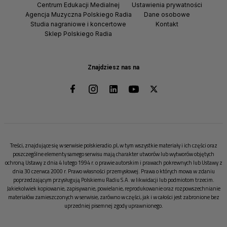
Centrum Edukacji Medialnej
Ustawienia prywatności
Agencja Muzyczna Polskiego Radia
Dane osobowe
Studia nagraniowe i koncertowe
Kontakt
Sklep Polskiego Radia
Znajdziesz nas na
Treści, znajdujące się w serwisie polskieradio.pl, w tym wszystkie materiały i ich części oraz
poszczególne elementy samego serwisu mają charakter utworów lub wytworów objętych
ochroną Ustawy z dnia 4 lutego 1994 r. o prawie autorskim i prawach pokrewnych lub Ustawy z
dnia 30 czerwca 2000 r. Prawo własności przemysłowej. Prawa o których mowa w zdaniu
poprzedzającym przysługują Polskiemu Radiu S.A. w likwidacji lub podmiotom trzecim.
Jakiekolwiek kopiowanie, zapisywanie, powielanie, reprodukowanie oraz rozpowszechnianie
materiałów zamieszczonych w serwisie, zarówno w części, jak i w całości jest zabronione bez
uprzedniej pisemnej zgody uprawnionego.