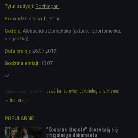
Tytuł audycji:
Rozbiegani
Prowadzi:
Karina Terzoni
Goście:
Aleksandra Domańska (aktorka, sportsmenka,
biegaczka)
Data emisji:
26.07
.2019
Godzina emisji:
10.07
ka
czwórka
zdrowie
psychologia
styl życia
Zobacz więcej na temat:
karina terzoni
POPULARNE
"Kochane kłopoty" doczekają się
oficjalnego dokumentu