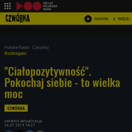
shopping_cart



WIĘCEJ
SŁUCHAJ

Polskie Radio
Czwórka
Rozbiegani
"Ciałopozytywność".
Pokochaj siebie - to wielka
moc
ostatnia aktualizacja:
26.07.2019 14:27