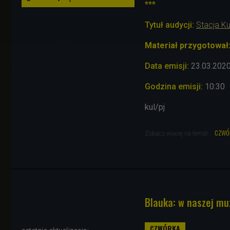
***
Tytuł audycji:
Stacja Ku
Materiał przygotował
Data emisji:
23.03
.202
Godzina emisji:
10:30
kul/pj
czwó
Zobacz więcej na temat:
Blauka: w naszej mu