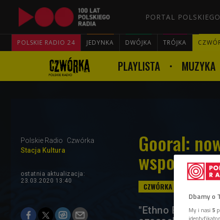
PORTAL POLSKIEGO
POLSKIE RADIO 24
JEDYNKA
DWÓJKA
TRÓJKA
CZWÓ
PLAYLISTA
MUZYKA
Gooral: now
Polskie Radio
Czwórka
Stacja Kultura
wspomnieni
ostatnia aktualizacja:
23.03.2020 13:40
Dbamy o 
"Ethno Elektro 2"
My i nasi
5
p
identyfikat