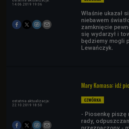
ostatnia aktualizacja:
14.06.2019 19:06
Właśnie ukazał się
niebawem światło
zamknięcie pewne
się wydarzył i t
będziemy mogli pó
Lewańczyk.
Mary Komasa: idź pi
ostatnia aktualizacja:
22.10.2019 18:50
- Piosenkę piszę n
rady, odpuszczam
przeznaczony - m