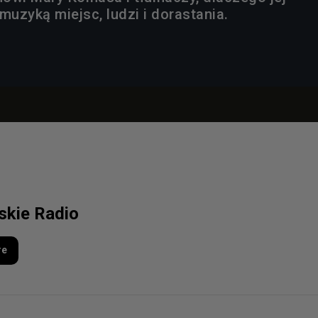
muzyką miejsc, ludzi i dorastania.
lskie Radio
re