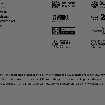
ocji
amy
rwisu
atności
ywatności
we
riały i ich części oraz poszczególne elementy samego serwisu mają charakter utwor
r. Prawo własności przemysłowej. Prawa o których mowa w zdaniu poprzedzającym pr
 rozpowszechnianie materiałów zamieszczonych w serwisie, zarówno w części, jak i