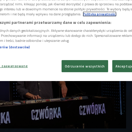
h nie myśleliśmy, że nadejdą. Zamiast na
arządzać nimi, klikając poniżej, jak również skorzystać z prawa do sprzeciwu na podsta
em na kwarantannie. Siedzę w domu, albo w
go interesu lub w dowolnym momencie na stronie polityki prywatności. Te wybory będą 
diu i czasami mam wrażenie, że codziennie
nerom i nie będą miały wpływu na dane przeglądania.
Polityka prywatności
 opowiada muzyk.
szymi partnerami przetwarzamy dane w celu zapewnienia:
dnych danych geolokalizacyjnych. Aktywne skanowanie charakterystyki urządzenia do ce
i. Przechowywanie informacji na urządzeniu lub dostęp do nich. Spersonalizowane reklamy 
m i treści, badnie odbiorców i ulepszanie usług.
nerów (dostawców)
a zaawansowane
Odrzucenie wszystkich
Akceptuj