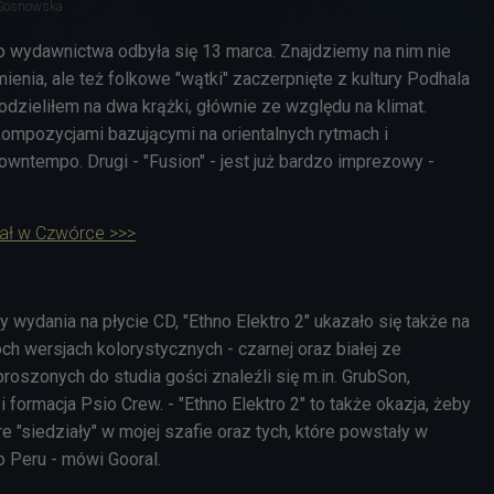
 Sosnowska
 wydawnictwa odbyła się 13 marca. Znajdziemy na nim nie
mienia, ale też folkowe "wątki"
zaczerpnięte z kultury Podhala
podzieliłem na dwa krążki, głównie ze względu na klimat.
kompozycjami bazującymi na orientalnych rytmach i
wntempo. Drugi - "Fusion" - jest już bardzo imprezowy -
rał w Czwórce >>>
y wydania na płycie CD, "Ethno Elektro 2" ukazało się także na
ch wersjach kolorystycznych - czarnej oraz białej ze
roszonych do studia gości znaleźli się m.in.
GrubSon,
i formacja Psio Crew. -
"Ethno Elektro 2" to także okazja, żeby
e "siedziały" w mojej szafie oraz tych, które powstały w
o Peru - mówi Gooral.