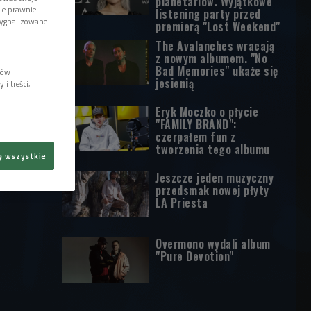
planetariów. Wyjątkowe
wie prawnie
listening party przed
sygnalizowane
premierą "Lost Weekend"
The Avalanches wracają
z nowym albumem. "No
Bad Memories" ukaże się
lów
jesienią
i treści,
Eryk Moczko o płycie
"FAMILY BRAND":
czerpałem fun z
tworzenia tego albumu
ę wszystkie
Jeszcze jeden muzyczny
przedsmak nowej płyty
LA Priesta
Overmono wydali album
"Pure Devotion"