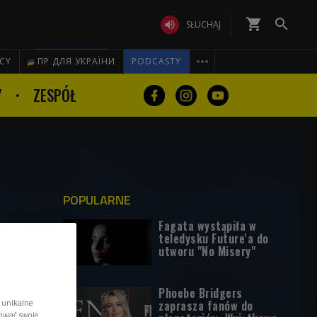
shopping_cart


SŁUCHAJ

ICY
ПР ДЛЯ УКРАЇНИ
PODCASTY
Y
ZESPÓŁ
POPULARNE
Fagata wystąpiła w
teledysku Future'a do
utworu "No Misery"
Phoebe Bridgers
 unikalne
zaprasza fanów do
tować swoje