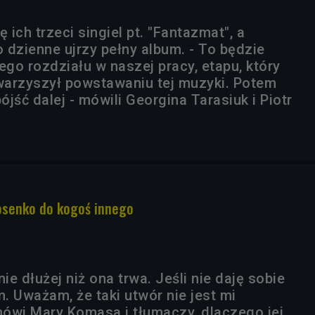
 ich trzeci singiel pt. "Fantazmat", a
 dzienne ujrzy pełny album. - To będzie
go rozdziału w naszej pracy, etapu, który
owarzyszył powstawaniu tej muzyki. Potem
jść dalej - mówili Georgina Tarasiuk i Piotr
osenko do kogoś innego
ie dłużej niż ona trwa. Jeśli nie daję sobie
. Uważam, że taki utwór nie jest mi
ówi Mary Komasa i tłumaczy, dlaczego jej