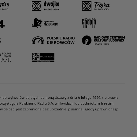
ów lub wytworów objętych ochroną Ustawy z dnia 4 lutego 1994 r. o prawie
zysługują Polskiemu Radiu S.A. w likwidacji lub podmiotom trzecim.
 w całości jest zabronione bez uprzedniej pisemnej zgody uprawnionego.