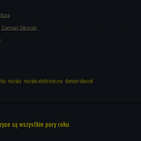
ltura
:
Damian Sikorski
0
rka
muzyka
muzyka elektroniczna
damian sikorski
zyce są wszystkie pory roku