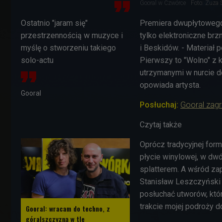
Gooral w Czwórce
Foto: Zuza
Ostatnio "jaram się"
Premiera dwupłytowego
przestrzennością w muzyce i
tylko elektroniczne brz
myślę o stworzeniu takiego
i Beskidów. - Materiał 
solo-actu
Pierwszy to "Wolno" z 
utrzymanymi w nurcie do
opowiada artysta.
Gooral
Posłuchaj:
Gooral zag
Czytaj także
Oprócz tradycyjnej form
płycie winylowej, w dwó
splatterem. A wśród zap
Stanisław Leszczyński 
posłuchać utworów, któr
trakcie mojej podroży d
Gooral: wracam do techno, z
góralszczyzną w tle