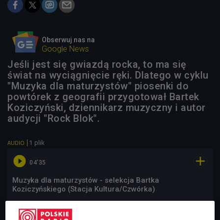
Obserwuj nas na
Google News
Jeśli jest się gwiazdą rocka, to ma się
świat na wyciągnięcie ręki. Dlatego w cyklu
"Muzyka dla maturzystów" piosenki do
powtórek z geografii przygotował Bartek
Koziczyński, dziennikarz muzyczny i autor
audycji "Rock Blok".
1 plik
AUDIO


04'35
Muzyka dla maturzystów - selekcja Bartka
Koziczyńskiego (Stacja Kultura/Czwórka)