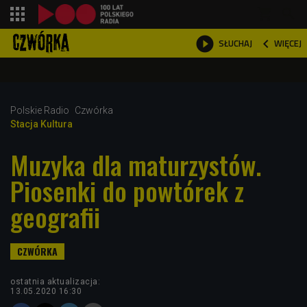
shopping_cart



WIĘCEJ
SŁUCHAJ

Polskie Radio
Czwórka
Stacja Kultura
Muzyka dla maturzystów.
Piosenki do powtórek z
geografii
ostatnia aktualizacja:
13.05.2020 16:30