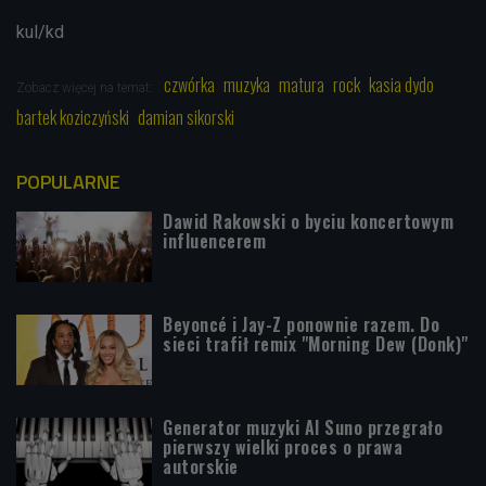
kul/kd
czwórka
muzyka
matura
rock
kasia dydo
Zobacz więcej na temat:
bartek koziczyński
damian sikorski
POPULARNE
Dawid Rakowski o byciu koncertowym
influencerem
Beyoncé i Jay-Z ponownie razem. Do
sieci trafił remix "Morning Dew (Donk)"
Generator muzyki AI Suno przegrało
pierwszy wielki proces o prawa
autorskie