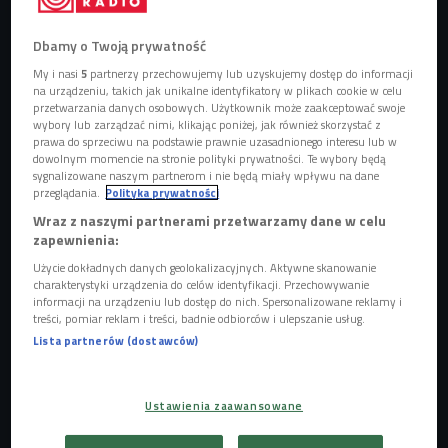
Dbamy o Twoją prywatność
My i nasi
5
partnerzy przechowujemy lub uzyskujemy dostęp do informacji
na urządzeniu, takich jak unikalne identyfikatory w plikach cookie w celu
przetwarzania danych osobowych. Użytkownik może zaakceptować swoje
wybory lub zarządzać nimi, klikając poniżej, jak również skorzystać z
prawa do sprzeciwu na podstawie prawnie uzasadnionego interesu lub w
dowolnym momencie na stronie polityki prywatności. Te wybory będą
sygnalizowane naszym partnerom i nie będą miały wpływu na dane
przeglądania.
Polityka prywatności
Wraz z naszymi partnerami przetwarzamy dane w celu
zapewnienia:
zdjęcie ilustracyjne
Foto: Pixabay (domena publiczna)
Użycie dokładnych danych geolokalizacyjnych. Aktywne skanowanie
charakterystyki urządzenia do celów identyfikacji. Przechowywanie
informacji na urządzeniu lub dostęp do nich. Spersonalizowane reklamy i
treści, pomiar reklam i treści, badnie odbiorców i ulepszanie usług.
Lista partnerów (dostawców)
Ustawienia zaawansowane