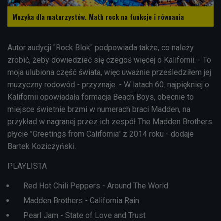
Muzyka dla maturzystów. Math rock na funkcje i równania
Autor audycji "Rock Blok" podpowiada także, co należy
zrobić, żeby dowiedzieć się czegoś więcej o Kalifornii. - To
moja ulubiona część świata, więc uważnie prześledziłem jej
muzyczny rodowód - przyznaje. - W latach 60. najpiękniej o
Kalifornii opowiadała formacja Beach Boys, obecnie to
miejsce świetnie brzmi w numerach braci Madden, na
przykład w nagranej przez ich zespół The Madden Brothers
płycie "Greetings from California" z 2014 roku - dodaje
Bartek Koziczyński.
PLAYLISTA
Red Hot Chili Peppers - Around The World
Madden Brothers - California Rain
Pearl Jam - State of Love and Trust