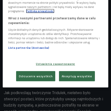
Dziś, po przeszło 20 latach, szlagiery Fasolek powracają na
dowolnym momencie na stronie polityki prywatności. Te wybory będą
sygnalizowane naszym partnerom i nie będą miały wpływu na dane
płycie „Tridulki”, wzbogacone o
animacje
i podpisy
przeglądania.
Polityka prywatności
karaoke
.
Wraz z naszymi partnerami przetwarzamy dane w celu
zapewnienia:
Tridulki
to trzy rysunkowe postaci, noszące imiona: Tonio,
Dusia i Lulek. Powstały w studiu artystycznym
Użycie dokładnych danych geolokalizacyjnych. Aktywne skanowanie
charakterystyki urządzenia do celów identyfikacji. Przechowywanie
„Temperówka”
. – Dzieci reagują na Tridulki bardzo
informacji na urządzeniu lub dostęp do nich. Spersonalizowane reklamy i
pozytywnie – zapewniają w „Stacji Kultura”
Justyna
treści, pomiar reklam i treści, badnie odbiorców i ulepszanie usług.
Lista partnerów (dostawców)
Kosińska i Anna Kasińska
z „Temperówki”.
Album „Tridulki” zawiera płytę CD z piosenkami Fasolek i
Ustawienia zaawansowane
DVD z animowanymi teledyskami oraz podpisami, które
dodano z myślą o rodzicach. – Jeśli nie pamiętają słów
Odrzucenie wszystkich
Akceptuję wszystkie
piosenki, mogą je przeczytać i nauczyć się ich razem z
dziećmi – mówią goście Czwórki.
Jak podkreślają twórczynie Tridulek, niełatwo było
stworzyć postaci, które przykułyby uwagę najmłodszych i
budziły sympatię, a jednocześnie potrafiły na ekranie w