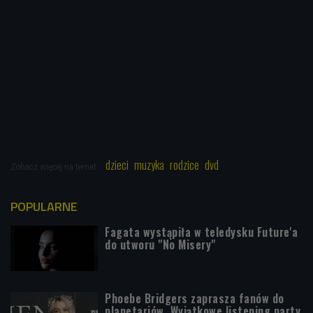
dzieci
muzyka
rodzice
dvd
Zobacz więcej na temat:
POPULARNE
Fagata wystąpiła w teledysku Future'a
do utworu "No Misery"
Phoebe Bridgers zaprasza fanów do
planetariów. Wyjątkowe listening party