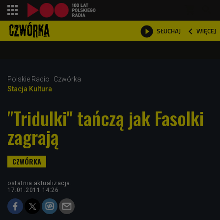
shopping_cart



WIĘCEJ
SŁUCHAJ

Polskie Radio
Czwórka
Stacja Kultura
"Tridulki" tańczą jak Fasolki
zagrają
ostatnia aktualizacja:
17.01.2011 14:26