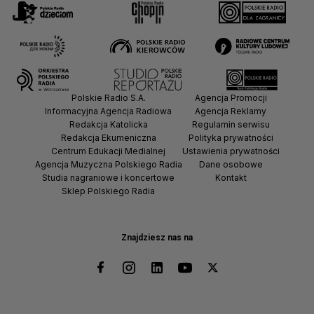
Polskie Radio S.A.
Agencja Promocji
Informacyjna Agencja Radiowa
Agencja Reklamy
Redakcja Katolicka
Regulamin serwisu
Redakcja Ekumeniczna
Polityka prywatności
Centrum Edukacji Medialnej
Ustawienia prywatności
Agencja Muzyczna Polskiego Radia
Dane osobowe
Studia nagraniowe i koncertowe
Kontakt
Sklep Polskiego Radia
Znajdziesz nas na