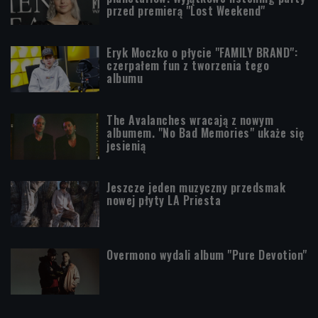
przed premierą "Lost Weekend"
Eryk Moczko o płycie "FAMILY BRAND":
czerpałem fun z tworzenia tego
albumu
The Avalanches wracają z nowym
albumem. "No Bad Memories" ukaże się
jesienią
Jeszcze jeden muzyczny przedsmak
nowej płyty LA Priesta
Overmono wydali album "Pure Devotion"