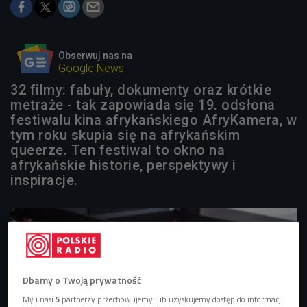
Obserwuj nas na
Google News
32 filmy: fabuły, dokumenty oraz krótkie
metraże - tak zapowiada się 19. odsłona
festiwalu kina afrykańskiego AfryKamera, w
tym roku skupia się na afrykańskim
queerze. Ten festiwal to okno na
afrykańskie historie, perspektywy i
inspiracje.
Dbamy o Twoją prywatność
My i nasi
5
partnerzy przechowujemy lub uzyskujemy dostęp do informacji