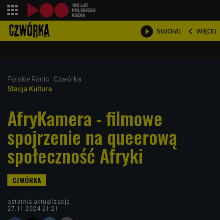
shopping_cart



WIĘCEJ
SŁUCHAJ

Polskie Radio
Czwórka
Stacja Kultura
AfryKamera - filmowe
spojrzenie na queerową
społeczność Afryki
ostatnia aktualizacja:
27.11.2024 21:21