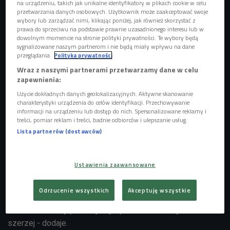
na urządzeniu, takich jak unikalne identyfikatory w plikach cookie w celu
przetwarzania danych osobowych. Użytkownik może zaakceptować swoje
wybory lub zarządzać nimi, klikając poniżej, jak również skorzystać z
prawa do sprzeciwu na podstawie prawnie uzasadnionego interesu lub w
dowolnym momencie na stronie polityki prywatności. Te wybory będą
sygnalizowane naszym partnerom i nie będą miały wpływu na dane
Afrykamera co roku pozwala nam poznać Afrykę bliżej.
Foto: Shutterstock
przeglądania.
Polityka prywatności
Wraz z naszymi partnerami przetwarzamy dane w celu
Tegorocznym hasłem AfryKamery jest "African Gaze:
zapewnienia:
Queer", a organizatorzy zapraszają, by tym razem poznać
Użycie dokładnych danych geolokalizacyjnych. Aktywne skanowanie
złożoną i wielowarstwową tożsamości czarnej oraz
charakterystyki urządzenia do celów identyfikacji. Przechowywanie
informacji na urządzeniu lub dostęp do nich. Spersonalizowane reklamy i
afrykańskiej społeczności queer.
treści, pomiar reklam i treści, badnie odbiorców i ulepszanie usług.
Lista partnerów (dostawców)
- Prezentujemy kino tworzone w Afryce oraz dzieła
współtworzone przez artystów wywodzących się z tego
kontynentu - mówi Łukasz Komła, kurator festiwalu. -
Ustawienia zaawansowane
AfryKamera to prawdopodobnie jedyny w naszej części
Europy festiwal kina afrykańskiego. Z roku na rok rośnie
Odrzucenie wszystkich
Akceptuję wszystkie
zainteresowanie tym kinem, pogłębia się też nasza
świadomość. My pokazujemy społeczności Afryki coraz
szerzej - dodaje.