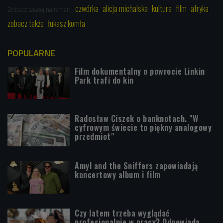
czwórka
alicja michalska
kultura
film
afryka
Zobacz więcej na temat:
zobacz także
łukasz komła
POPULARNE
Film dokumentalny o powrocie Linkin
Park trafi do kin
Radosław Ciszek o banknotach. "W
cyfrowym świecie to piękny analogowy
przedmiot"
Amyl and the Sniffers zapowiadają
koncertowy album i film
Czy latem trzeba wyglądać
profesjonalnie w pracy? Odpowiada