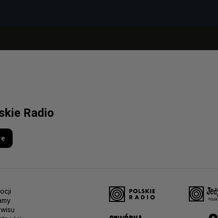
lskie Radio
re
ocji
amy
rwisu