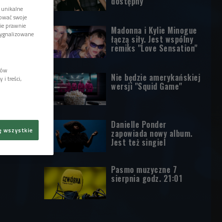
dostępny
 unikalne
tować swoje
wie prawnie
Madonna i Kylie Minogue
sygnalizowane
łączą siły. Jest wspólny
remiks "Love Sensation"
lów
Nie będzie amerykańskiej
i treści,
wersji "Squid Game"
Danielle Ponder
ę wszystkie
zapowiada nowy album.
Jest też singiel
Pasmo muzyczne 7
sierpnia godz. 21:01