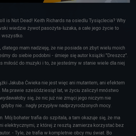
ll is Not Dead! Keith Richards na osiedlu Tysiąclecia? Why
ski wiedzie żywot pasożyta-luzaka, a całe jego życie to
d wszystko.
, dlatego mam nadzieję, że nie posiada on zbyt wielu moich
teśmy do siebie podobni - śmieje się autor książki "Dreszcz".
s miłość do muzyki i to, że jesteśmy w stanie wiele dla niej
żki Jakuba Ćwieka nie jest więc ani mutantem, ani efektem
Ma prawie sześćdziesiąt lat, w życiu zaliczył mnóstwo
ydawałoby się, że nic już nie zmąci jego niczym nie
 gdyby nie... nagły przypływ nadprzyrodzonych mocy.
. Mój bohater trafia do szpitala, a tam okazuje się, że ma
i elektrycznymi, z której z resztą zamierza korzystać bez
utor. - Tyle, że trafia w kompletnie obcy mu świat. Bo