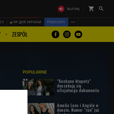
shopping_cart


SŁUCHAJ

ICY
ПР ДЛЯ УКРАЇНИ
PODCASTY
Y
ZESPÓŁ
POPULARNE
"Kochane kłopoty"
doczekają się
oficjalnego dokumentu
Amelie Lens i Angèle w
duecie. Numer "run" już