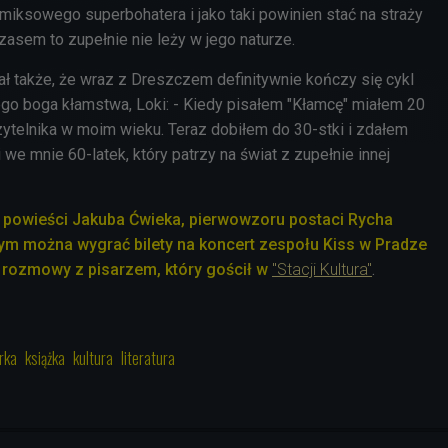
miksowego superbohatera i jako taki powinien stać na straży
asem to zupełnie nie leży w jego naturze.
ał także, że wraz z Dreszczem definitywnie kończy się cykl
ego boga kłamstwa, Loki: - Kiedy pisałem "Kłamcę" miałem 20
czytelnika w moim wieku. Teraz dobiłem do 30-stki i zdałem
 we mnie 60-latek, który patrzy na świat z zupełnie innej
 powieści Jakuba Ćwieka, pierwowzoru postaci Rycha
rym można wygrać bilety na koncert zespołu Kiss w Pradze
 rozmowy z pisarzem, który gościł w
"Stacji Kultura"
.
rka
książka
kultura
literatura