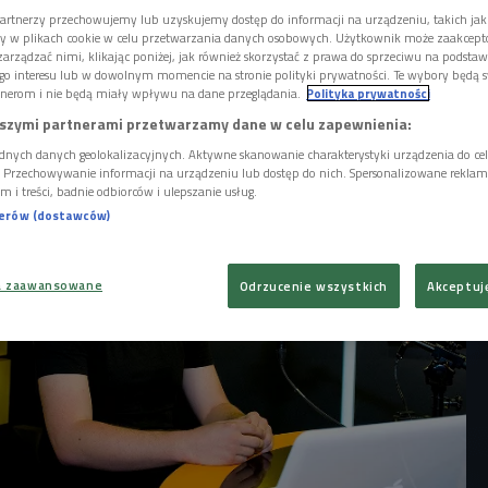
ęki którym powstają kolejne książki. Po
artnerzy przechowujemy lub uzyskujemy dostęp do informacji na urządzeniu, takich jak
b Ćwiek funduje nam "Dreszcz" - pełną
ory w plikach cookie w celu przetwarzania danych osobowych. Użytkownik może zaakcep
 akcji opowieść o podstarzałym miłośniku
arządzać nimi, klikając poniżej, jak również skorzystać z prawa do sprzeciwu na podsta
którego nagle "ciepie piorun" i zmienia się
go interesu lub w dowolnym momencie na stronie polityki prywatności. Te wybory będą 
nerom i nie będą miały wpływu na dane przeglądania.
Polityka prywatności
szymi partnerami przetwarzamy dane w celu zapewnienia:
dnych danych geolokalizacyjnych. Aktywne skanowanie charakterystyki urządzenia do ce
i. Przechowywanie informacji na urządzeniu lub dostęp do nich. Spersonalizowane reklamy 
m i treści, badnie odbiorców i ulepszanie usług.
nerów (dostawców)
a zaawansowane
Odrzucenie wszystkich
Akceptuj