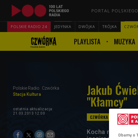
PORTAL POLSKIEGO
POLSKIE RADIO 24
JEDYNKA
DWÓJKA
TRÓJKA
CZWÓ
PLAYLISTA
MUZYKA
Jakub Ćwie
Polskie Radio
Czwórka
Stacja Kultura
"Kłamcy"
ostatnia aktualizacja:
21.03.2013 12:00
Kocha rockandrol
Dbamy o 