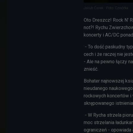
Jakub Ćwiek
Foto: Czwórka
Oto Dreszcz! Rock N' Ro
not?! Rychu Zwierzchow
koncerty i AC/DC pona
- To dość paskudny typ
cech i że raczej nie jes
- Ale na pewno łączy na
znieść.
Bohater najnowszej ksią
nieudanego naukowego. 
rockowych koncertów i w
skrępowanego istnienia
- W Rycha strzela piorun
moc strzelania ładunkam
ograniczeń - opowiada a