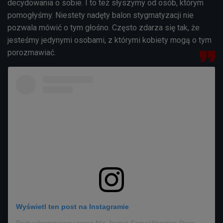
decydowania o sobie. I to też słyszymy od osób, którym
pomogłyśmy. Niestety nadęty balon stygmatyzacji nie
pozwala mówić o tym głośno. Często zdarza się tak, że
jesteśmy jedynymi osobami, z którymi kobiety mogą o tym
porozmawiać.
Wyświetl ten post na Instagramie
Post udostępniony przez Nie Jesteś Sama/Abortion Dream Team_movie (@abortiondreamteam_themovie)