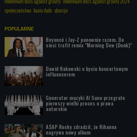
millennium docs against gravity
millennium docs against gravity 2024
społeczeństwo
kasia dydo
aborcja
POPULARNE
Beyoncé i Jay-Z ponownie razem. Do
sieci trafił remix "Morning Dew (Donk)"
Dawid Rakowski o byciu koncertowym
influencerem
Generator muzyki AI Suno przegrało
pierwszy wielki proces o prawa
autorskie
A$AP Rocky zdradził, że Rihanna
nagrywa nowy album