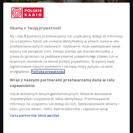
Dbamy o Twoją prywatność
My i nasi
5
partnerzy przechowujemy lub uzyskujemy dostęp do informacji
Reżyserka Karolina Lucyna Domagalska i Kinga Jelińska z Aborcyjnego Dream
na urządzeniu, takich jak unikalne identyfikatory w plikach cookie w celu
Teamu.
Foto: Martyna Ogonek/Czwórka
przetwarzania danych osobowych. Użytkownik może zaakceptować swoje
wybory lub zarządzać nimi, klikając poniżej, jak również skorzystać z
Aborcyjny Dream Team działa od 2016 roku.
prawa do sprzeciwu na podstawie prawnie uzasadnionego interesu lub w
dowolnym momencie na stronie polityki prywatności. Te wybory będą
Dziennie pomaga nawet 100 osobom.
sygnalizowane naszym partnerom i nie będą miały wpływu na dane
przeglądania.
Polityka prywatności
- Chcemy przełamać fałszywe przekonanie o tym,
Wraz z naszymi partnerami przetwarzamy dane w celu
że o aborcji należy milczeć - mówią aktywistki.
zapewnienia:
Ich historię - w filmie "Nie jesteś sama" -
Użycie dokładnych danych geolokalizacyjnych. Aktywne skanowanie
opowiedziała reżyserka Karolina Lucyna Domagalska.
charakterystyki urządzenia do celów identyfikacji. Przechowywanie
informacji na urządzeniu lub dostęp do nich. Spersonalizowane reklamy i
Dokument można obejrzeć na 21. Millennium Docs
treści, pomiar reklam i treści, badnie odbiorców i ulepszanie usług.
Against Gravity.
Lista partnerów (dostawców)
Festiwal kina dokumentalnego odbywa się pod
patronatem Polskiego Radia.