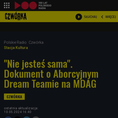
shopping_cart



WIĘCEJ
SŁUCHAJ

Polskie Radio
Czwórka
Stacja Kultura
"Nie jesteś sama".
Dokument o Aborcyjnym
Dream Teamie na MDAG
ostatnia aktualizacja:
10.05.2024 16:40