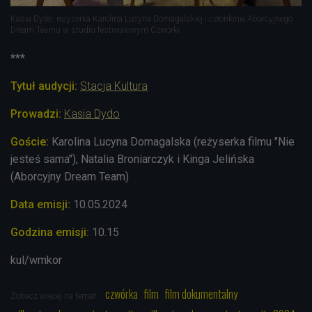
Kasia Dydo, reżyserka Karolina Lucyna Domagalskiej i członkinie Aborcyjnego
Dream Teamu w studiu festiwalowym Czwórki.
***
Tytuł audycji:
Stacja Kultura
Prowadzi:
Kasia Dydo
Goście:
Karolina Lucyna Domagalska (reżyserka filmu "Nie
jesteś sama"), Natalia Broniarczyk i Kinga Jelińska
(Aborcyjny Dream Team)
Data emisji:
10.05
.2024
Godzina emisji:
10.15
kul/wmkor
czwórka
film
film dokumentalny
Zobacz więcej na temat: