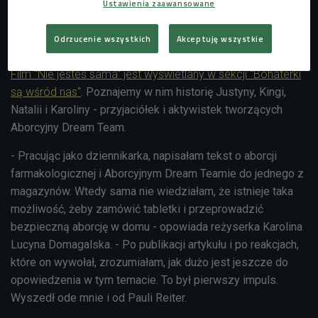
Ustawienia zaawansowane
W Polsce, kiedy mówisz o aborcji, zderzasz się ze
Odrzucenie wszystkich
Akceptuję wszystkie
ścianą"
Film "Nie jesteś sama" jest wyświetlany w sekcji "Bohaterki
są wśród nas"
. Poznajemy w nim historię Justyny, Kingi,
Natalii i Karoliny - przyjaciółek i aktywistek tworzących
Aborcyjny Dream Team.
- Pracując jako dziennikarka, napisałam tekst o aborcji
farmakologicznej i Aborcyjnym Dream Teamie do jednego z
magazynów. Wtedy sama nie wiedziałam, że istnieje taka
możliwość, żeby zamówić tabletki i przeprowadzić
bezpieczną aborcję w domu - opowiada reżyserka Karolina
Lucyna Domagalska. - Po publikacji artykułu i po reakcjach,
które on wywołał, zrozumiałam, jak dużo jest jeszcze do
opowiedzenia w tym temacie. To był pierwszy impuls.
Wyszedł ode mnie i od Pauli Reiter.