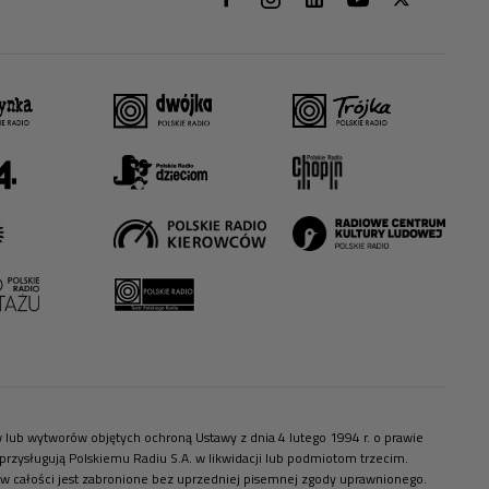
ów lub wytworów objętych ochroną Ustawy z dnia 4 lutego 1994 r. o prawie
zysługują Polskiemu Radiu S.A. w likwidacji lub podmiotom trzecim.
 w całości jest zabronione bez uprzedniej pisemnej zgody uprawnionego.