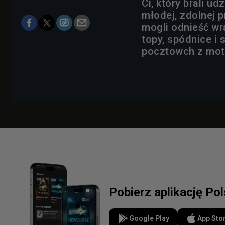
Ci, który brali ud
młodej, zdolnej p
mogli odnieść wra
topy, spódnice i
pocztowch z moty
Pobierz aplikację Po
Google Play
App Sto