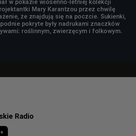
ział w pokazie wiosenno-letniej kolekcji
rojektantki Mary Karantzou przez chwilę
żenie, że znajdują się na poczcie. Sukienki,
 spodnie pokryte były nadrukami znaczków
wami: roślinnym, zwierzęcym i folkowym.
lskie Radio
re