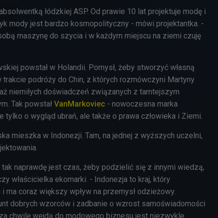
absolwentką łódzkiej ASP. Od prawie 10 lat projektuje modę i
zyk mody jest bardzo kosmopolityczny - mówi projektantka. -
obą maszynę do szycia i w każdym miejscu na ziemi czuję
skiej powstał w Holandii. Pomysł, żeby stworzyć własną
w trakcie podróży do Chin, z których rozmówczyni Martyny
aż niemiłych doświadczeń związanych z tamtejszym
m. Tak powstał
VanMarkoviec
- nowoczesna marka
e tylko o wygląd ubrań, ale także o prawa człowieka i Ziemi.
a mieszka w Indonezji. Tam, na jednej z wyższych uczelni,
jektowania.
z tak naprawdę jest czas, żeby podzielić się z innymi wiedzą,
y właścicielka ekomarki. - Indonezja to kraj, który
a i ma coraz większy wpływ na przemysł odzieżowy.
runt dobrych wzorców i zadbanie o wzrost samoświadomości
y za chwilę wejdą do modowego biznesu jest niezwykle