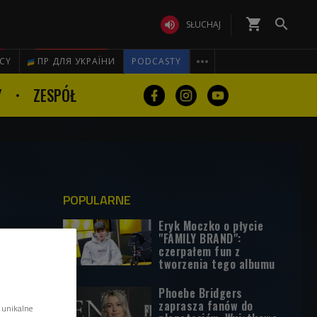
shopping_cart


SŁUCHAJ

ICY
ПР ДЛЯ УКРАЇНИ
PODCASTY
Y
ZESPÓŁ
POPULARNE
Eryk Moczko o płycie
"FAMILY BRAND":
czerpałem fun z
tworzenia tego albumu
Phoebe Bridgers
zaprasza fanów do
 unikalne