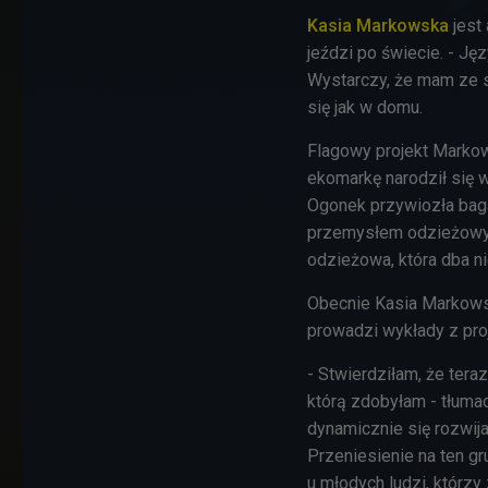
Kasia Markowska
jest 
jeździ po świecie. - Ję
Wystarczy, że mam ze s
się jak w domu.
Flagowy projekt Markow
ekomarkę narodził się 
Ogonek przywiozła bag
przemysłem odzieżowy
odzieżowa, która dba ni
Obecnie Kasia Markowsk
prowadzi wykłady z pro
- Stwierdziłam, że tera
którą zdobyłam - tłumacz
dynamicznie się rozwij
Przeniesienie na ten g
u młodych ludzi, którz