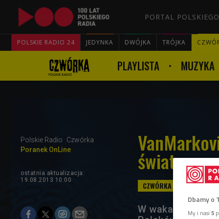
PORTAL POLSKIEGO
POLSKIE RADIO 24
JEDYNKA
DWÓJKA
TRÓJKA
CZWÓ
PLAYLISTA
MUZYKA
VanMarkovi
Polskie Radio
Czwórka
Poranek OnLine
świat
ostatnia aktualizacja:
19.08.2013 10:00
Dbamy o 
W wakacyjnym cy
My i nasi
5
p