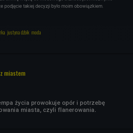
 że podjęcie takiej decyzji było moim obowiązkiem.
rka
justyna dżbik
moda
 z miastem
empa życia prowokuje opór i potrzebę
ania miasta, czyli flanerowania.