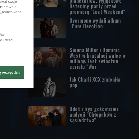
planetariów. Wyjątkowe
tować swoje
listening party przed
wie prawnie
premierą "Lost Weekend"
sygnalizowane
Overmono wydali album
"Pure Devotion"
lów
i treści,
Sienna Miller i Dominic
West w brutalnej walce o
miliony. Jest zwiastun
serialu "War"
ę wszystkie
Jak Charli XCX zmieniła
pop
Odet i Irys gościniami
audycji "Chłopaków z
sąsiedztwa"