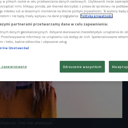
udało się zrobić coś oryginalnego za
ory w plikach cookie w celu przetwarzania danych osobowych. Użytkownik może zaakcep
 grona należy projektantka Kasia Markowska,
arządzać nimi, klikając poniżej, jak również skorzystać z prawa do sprzeciwu na podsta
go interesu lub w dowolnym momencie na stronie polityki prywatności. Te wybory będą 
 stworzyła ekomarkę VanMarkoviec.
nerom i nie będą miały wpływu na dane przeglądania.
Polityka prywatności
szymi partnerami przetwarzamy dane w celu zapewnienia:
dnych danych geolokalizacyjnych. Aktywne skanowanie charakterystyki urządzenia do ce
i. Przechowywanie informacji na urządzeniu lub dostęp do nich. Spersonalizowane reklamy 
m i treści, badnie odbiorców i ulepszanie usług.
nerów (dostawców)
a zaawansowane
Odrzucenie wszystkich
Akceptuj
nMarkoviec
Foto: mat. promocyjne