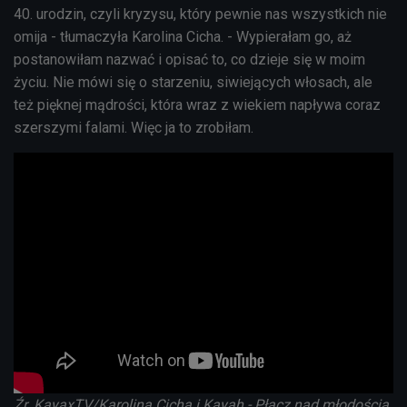
40. urodzin, czyli kryzysu, który pewnie nas wszystkich nie
omija - tłumaczyła Karolina Cicha. - Wypierałam go, aż
postanowiłam nazwać i opisać to, co dzieje się w moim
życiu. Nie mówi się o starzeniu, siwiejących włosach, ale
też pięknej mądrości, która wraz z wiekiem napływa coraz
szerszymi falami. Więc ja to zrobiłam.
Źr. KayaxTV/Karolina Cicha i Kayah - Płacz nad młodością,