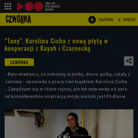
shopping_cart



WIĘCEJ
SŁUCHAJ

"Tany". Karolina Cicha z nową płytą w
kooperacji z Kayah i Czarnecką
- Było wiadomo, że ciśniemy w polkę, disco-polkę, cytaty z
Janowa - opowiada o pracy nad krążkiem Karolina Cicha.
- Zapędzam się w różne rejony, ale tak naprawdę od paru
lat konsekwentnie inspiracją mojej muzyki jest Podlasie.