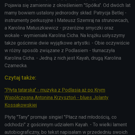
Pojawia się zamiennie z określeniem "Spółka". Od dwóch lat
mamy bowiem ustalony jednorodny skład: Patrycja Betlej -
instrumenty perkusyjne i Mateusz Szemraj na strunowcach,
a Karolina Matuszkiewicz - przeróżne smyczki oraz
wokale - wymieniała Karolina Cicha. Na krążku usłyszymy
także gościnnie dwie wyjątkowe artystki. - Obie oczywiście
w różny sposób związane z Podlasiem - tłumaczyła
Karolina Cicha. - Jedną z nich jest Kayah, drugą Karolina
Czarnecka.
Czytaj także:
"Płyta tatarska" - muzyka z Podlasia aż po Krym
Współczesna Antonina Krzysztoń - blues Jolanty
Kossakowskiej
Płytę "Tany" promuje singiel "Płacz nad młodością, co
odchodzi" z gościnnym udziałem Kayah. - To wielki lament
autobiograficzny, bo tekst napisałam w przededniu swoich