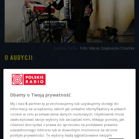
Karolina Cicha
Foto: Maciej Szajkowski/Czwórka
O AUDYCJI
Dbamy o Twoją prywatność
My i nasi
5
partnerzy przechowujemy lub uzyskujemy dostęp do
informacji na urządzeniu, takich jak unikalne identyfikatory w plikach
cookie w celu przetwarzania danych osobowych. Użytkownik może
zaakceptować swoje wybory lub zarządzać nimi, klikając poniżej, jak
również skorzystać z prawa do sprzeciwu na podstawie prawnie
uzasadnionego interesu lub w dowolnym momencie na stronie
polityki prywatności. Te wybory będą sygnalizowane naszym