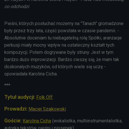
co odchodzi
Pieśni, których posłuchać możemy na "Tanach" gromadzone
były przez trzy lata, część powstała w czasie pandemii. -
Absolutnie doceniam tu niebagatelną rolę Spółki, aranżacje
perkusji miały mocny wpływ na ostateczny kształt tych
kompozycji. Potem dogrywane były struny. Jest w tym
bardzo dużo improwizacji. Bardzo cieszę się, że mam tak
doskonałych muzyków, od których wiele się uczę -
opowiadała Karolina Cicha.
***
Tytuł audycji:
Folk Off
Prowadzi:
Maciej Szajkowski
Goście:
Karolina Cicha
(wokalistka, multiinstrumentalistka,
autorka tekstów, pieśni i piosenek)