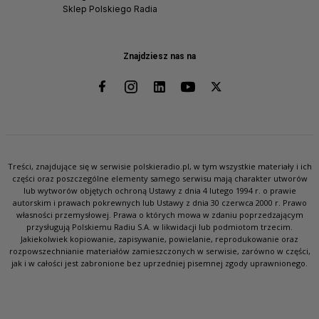
Sklep Polskiego Radia
Znajdziesz nas na
Treści, znajdujące się w serwisie polskieradio.pl, w tym wszystkie materiały i ich
części oraz poszczególne elementy samego serwisu mają charakter utworów
lub wytworów objętych ochroną Ustawy z dnia 4 lutego 1994 r. o prawie
autorskim i prawach pokrewnych lub Ustawy z dnia 30 czerwca 2000 r. Prawo
własności przemysłowej. Prawa o których mowa w zdaniu poprzedzającym
przysługują Polskiemu Radiu S.A. w likwidacji lub podmiotom trzecim.
Jakiekolwiek kopiowanie, zapisywanie, powielanie, reprodukowanie oraz
rozpowszechnianie materiałów zamieszczonych w serwisie, zarówno w części,
jak i w całości jest zabronione bez uprzedniej pisemnej zgody uprawnionego.