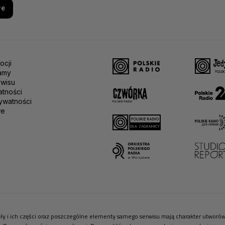
re
ocji
amy
rwisu
atności
ywatności
we
riały i ich części oraz poszczególne elementy samego serwisu mają charakter utwor