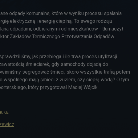
szane odpady komunalne, które w wyniku procesu spalania
gię elektryczną i energię cieplną. To swego rodzaju
palana odpadami, odbieranymi od mieszkańców - tłumaczył
rektor Zakładów Termicznego Przetwarzania Odpadów
rawdziliśmy, jak przebiega i ile trwa proces utylizacji
z zawartością śmieciarek, gdy samochody dojadą do
winniśmy segregować śmieci, skoro wszystkie trafią potem
co wspólnego mają śmieci z żużlem, czy ciepłą wodą? O tym
porterskiego, który przygotował Maciej Wójcik.
auka
szewicz