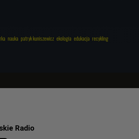
rka
nauka
patryk kuniszewicz
ekologia
edukacja
recykling
lskie Radio