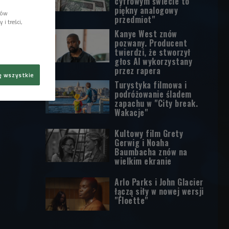
cyfrowym świecie to
piękny analogowy
lów
przedmiot"
i treści,
Kanye West znów
pozwany. Producent
twierdzi, że stworzył
głos AI wykorzystany
przez rapera
ę wszystkie
Turystyka filmowa i
podróżowanie śladem
zapachu w "City break.
Wakacje"
Kultowy film Grety
Gerwig i Noaha
Baumbacha znów na
wielkim ekranie
Arlo Parks i John Glacier
łączą siły w nowej wersji
"Floette"