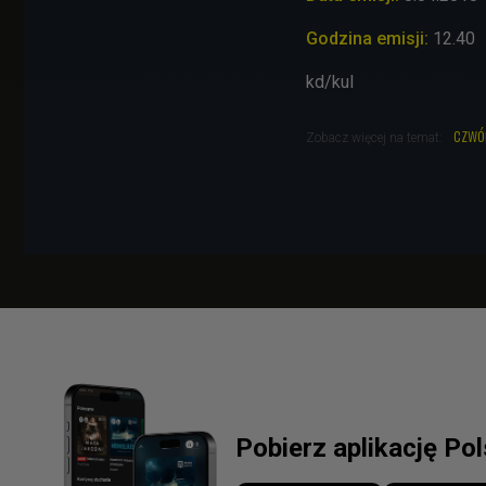
Godzina emisji:
12.40
kd/kul
czwó
Zobacz więcej na temat:
Pobierz aplikację Po