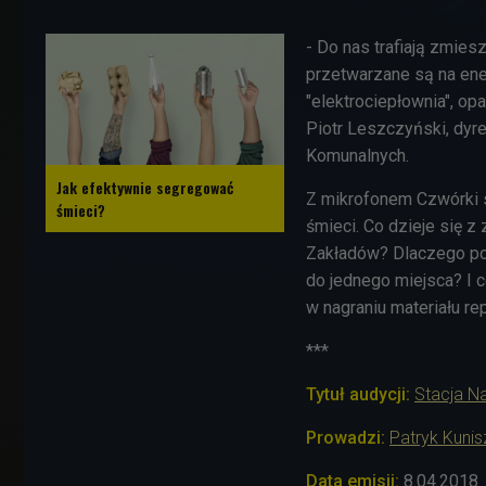
- Do nas trafiają zmie
przetwarzane są na ener
"elektrociepłownia", o
Piotr Leszczyński, dy
Komunalnych.
Jak efektywnie segregować
Z mikrofonem Czwórki sp
śmieci?
śmieci. Co dzieje się 
Zakładów? Dlaczego po
do jednego miejsca? I 
w nagraniu materiału re
***
Tytuł audycji:
Stacja N
Prowadzi:
Patryk Kuni
Data emisji:
8
.04.2018