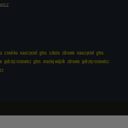
ewicz
2
ła
czwórka
nauczyciel
głos
szkoła
zdrowie
nauczyciel
głos
ie
jędrzej rosiewicz
głos
maciej wójcik
zdrowie
jędrzej rosiewicz
icz