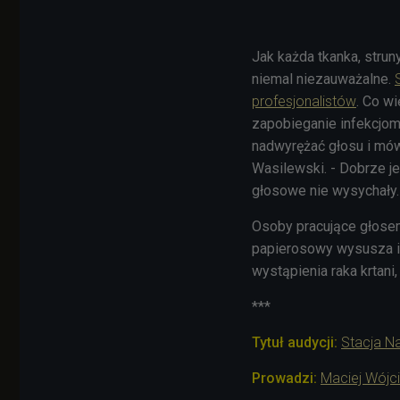
Jak każda tkanka, strun
niemal niezauważalne.
profesjonalistów
. Co wi
zapobieganie infekcjom
nadwyrężać głosu i mów
Wasilewski. - Dobrze j
głosowe nie wysychały.
Osoby pracujące głosem
papierosowy wysusza i 
wystąpienia raka krtan
***
Tytuł audycji:
Stacja N
Prowadzi:
Maciej Wójc