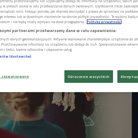
, a także nauczycieli. W Dniu Nauczyciela
artnerzy przechowujemy lub uzyskujemy dostęp do informacji na urządzeniu, takich jak
ory w plikach cookie w celu przetwarzania danych osobowych. Użytkownik może zaakcep
zbudowane są struny głosowe i jak o nie
arządzać nimi, klikając poniżej, jak również skorzystać z prawa do sprzeciwu na podsta
go interesu lub w dowolnym momencie na stronie polityki prywatności. Te wybory będą 
nerom i nie będą miały wpływu na dane przeglądania.
Polityka prywatności
szymi partnerami przetwarzamy dane w celu zapewnienia:
dnych danych geolokalizacyjnych. Aktywne skanowanie charakterystyki urządzenia do ce
i. Przechowywanie informacji na urządzeniu lub dostęp do nich. Spersonalizowane reklamy 
m i treści, badnie odbiorców i ulepszanie usług.
nerów (dostawców)
a zaawansowane
Odrzucenie wszystkich
Akceptuj