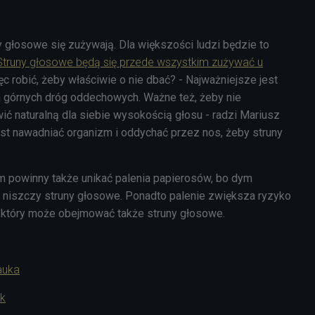
y głosowe się zużywają. Dla większości ludzi będzie to
Struny głosowe będą się przede wszystkim zużywać u
ęc robić, żeby właściwie o nie dbać? - Najważniejsze jest
 górnych dróg oddechowych. Ważne też, żeby nie
ić naturalną dla siebie wysokością głosu - radzi Mariusz
est nawadniać organizm i oddychać przez nos, żeby struny
 powinny także unikać palenia papierosów, bo dym
niszczy struny głosowe. Ponadto palenie zwiększa ryzyko
i, który może obejmować także struny głosowe.
auka
ik