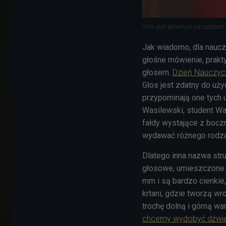
Głos jest głównym narzędziem 
Jak wiadomo, dla nauczy
głośne mówienie, prak
głosem.
Dzień Nauczyci
Głos jest zdatny do uż
przypominają one tych
Wasilewski, student W
fałdy wystające z bocz
wydawać różnego rodzaj
Dlatego inna nazwa str
głosowe, umieszczone s
mm i są bardzo cienkie,
krtani, gdzie tworzą wr
trochę dolną i górną w
chcemy wydobyć dźwięk,