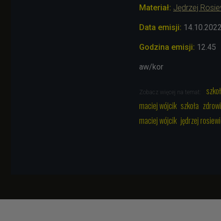
Materiał:
Jędrzej Rosi
Data emisji:
14.10.202
Godzina emisji:
12.45
aw/kor
szko
Zobacz więcej na temat:
maciej wójcik
szkoła
zdrow
maciej wójcik
jędrzej rosiew