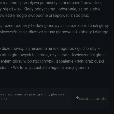
isko siebie i przepływa pomiędzy nimi strumień powietrza,
y się dźwięk. Kiedy oddychamy - odwrotnie, są od siebie
powietrze mogło swobodnie przepływać z i do płuc.
ją różne rozmiary fałdów głosowych, co oznacza, że ich głosy
 Mężczyźni mają dłuższe struny głosowe niż kobiety i dlatego
dużo mówią, są narażone na różnego rodzaju choroby. -
strun głosowych to: afonia, czyli utrata dźwięczności głosu,
niem głosu w postaci chrypki, zapalenie krtani oraz guzki
dent. - Warto więc zadbać o higienę pracy głosem.
la sprawdzamy, jak pracują struny głosowe
wórka)