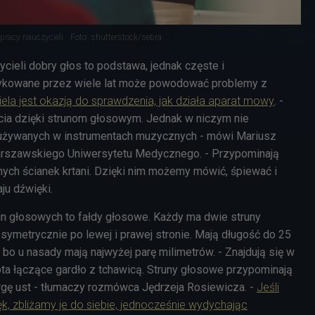
pracy nauczycieli
Foto: shutterstock/sebra
cieli dobry głos to podstawa, jednak częste i
tykowane przez wiele lat może powodować problemy z
ela jest okazją do sprawdzenia, jak działa aparat mowy
. -
ycia dzięki strunom głosowym. Jednak w niczym nie
 używanych w instrumentach muzycznych - mówi Mariusz
arszawskiego Uniwersytetu Medycznego. - Przypominają
nych ścianek krtani. Dzięki nim możemy mówić, śpiewać i
u dźwięki.
un głosowych to fałdy głosowe. Każdy ma dwie struny
ymetrycznie po lewej i prawej stronie. Mają długość do 25
 bo u nasady mają najwyżej parę milimetrów. - Znajdują się w
ota łączące gardło z tchawicą. Struny głosowe przypominają
argę ust - tłumaczy rozmówca Jędrzeja Rosiewicza. -
Jeśli
 zbliżamy je do siebie, jednocześnie wydychając