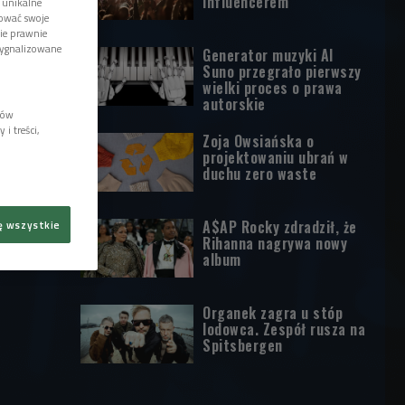
influencerem
 unikalne
tować swoje
wie prawnie
sygnalizowane
Generator muzyki AI
Suno przegrało pierwszy
wielki proces o prawa
autorskie
lów
i treści,
Zoja Owsiańska o
projektowaniu ubrań w
duchu zero waste
A$AP Rocky zdradził, że
ę wszystkie
Rihanna nagrywa nowy
album
Organek zagra u stóp
lodowca. Zespół rusza na
Spitsbergen