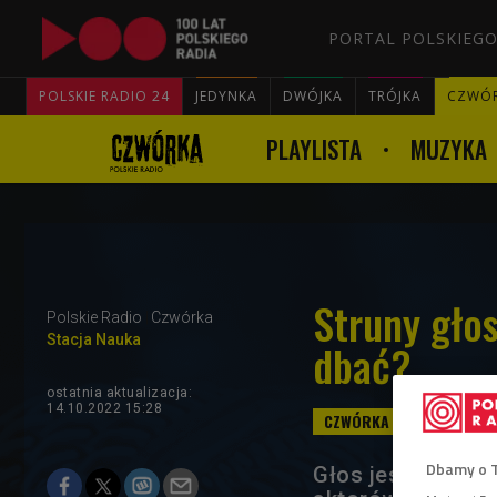
PORTAL POLSKIEGO
POLSKIE RADIO 24
JEDYNKA
DWÓJKA
TRÓJKA
CZWÓ
PLAYLISTA
MUZYKA
Struny głos
Polskie Radio
Czwórka
Stacja Nauka
dbać?
ostatnia aktualizacja:
14.10.2022 15:28
Dbamy o 
Głos jest główny