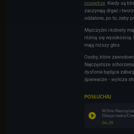
powietrze
. Kiedy są bl
zaczynają drgać i tworz
oddalone, po to, żeby 
Mężczyźni i kobiety ma
różnią się wysokością.
mają niższy głos.
Osoby, które zawodowo 
Najczęstsze schorzenia 
dysfonia będąca zaburze
śpiewacze - wylicza stu
POSŁUCHAJ
W Dniu Nauczycie
(Stacja nauka/Cz
04:29