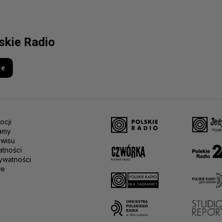
lskie Radio
re
ocji
amy
rwisu
atności
ywatności
we