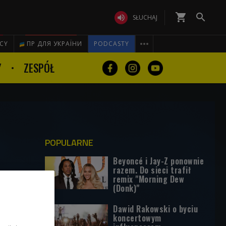
shopping_cart


SŁUCHAJ

ICY
ПР ДЛЯ УКРАЇНИ
PODCASTY
Y
ZESPÓŁ
POPULARNE
Beyoncé i Jay-Z ponownie
razem. Do sieci trafił
remix "Morning Dew
(Donk)"
Dawid Rakowski o byciu
koncertowym