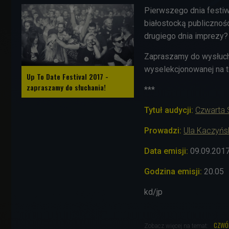
Pierwszego dnia festi
białostocką publiczno
drugiego dnia imprezy?
Zapraszamy do wysłucha
wyselekcjonowanej na t
Up To Date Festival 2017 -
zapraszamy do słuchania!
***
Tytuł audycji:
Czwarta 
Prowadzi:
Ula Kaczyńs
Data emisji:
09.09.201
Godzina emisji:
20.05
kd/jp
czwó
Zobacz więcej na temat: