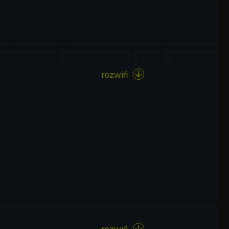
rozwiń

rozwiń
