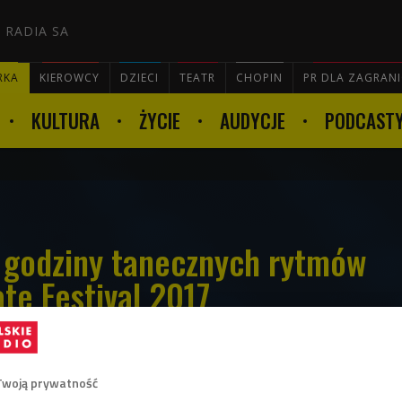
 RADIA SA
RKA
KIEROWCY
DZIECI
TEATR
CHOPIN
PR DLA ZAGRAN
KULTURA
ŻYCIE
AUDYCJE
PODCAST

e godziny tanecznych rytmów
te Festival 2017
czny i DJ, prezentujący selekcje
Twoją prywatność