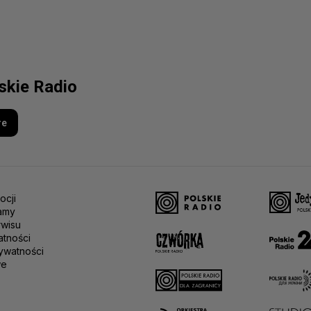
lskie Radio
re
ocji
amy
rwisu
atności
ywatności
we