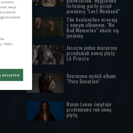
planetariów. Wyjątkowe
 unikalne
listening party przed
tować swoje
premierą "Lost Weekend"
wie prawnie
sygnalizowane
The Avalanches wracają
z nowym albumem. "No
Bad Memories" ukaże się
jesienią
lów
i treści,
Jeszcze jeden muzyczny
przedsmak nowej płyty
LA Priesta
ę wszystkie
Overmono wydali album
"Pure Devotion"
Ravyn Lenae świętuje
przełomowy rok nową
płytą