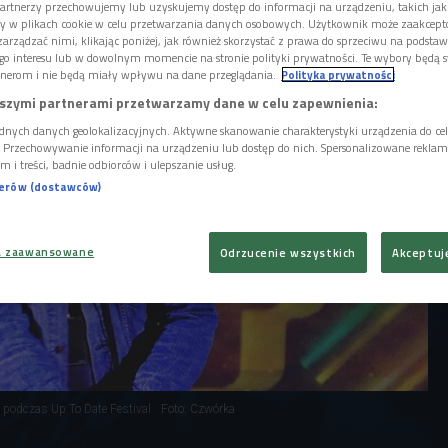
naszej antenie, otworzył drugi dzień Up To
artnerzy przechowujemy lub uzyskujemy dostęp do informacji na urządzeniu, takich jak
Czwartej Scenie Czwórki.
ory w plikach cookie w celu przetwarzania danych osobowych. Użytkownik może zaakcep
arządzać nimi, klikając poniżej, jak również skorzystać z prawa do sprzeciwu na podsta
go interesu lub w dowolnym momencie na stronie polityki prywatności. Te wybory będą 
nerom i nie będą miały wpływu na dane przeglądania.
Polityka prywatności
szymi partnerami przetwarzamy dane w celu zapewnienia:
dnych danych geolokalizacyjnych. Aktywne skanowanie charakterystyki urządzenia do ce
i. Przechowywanie informacji na urządzeniu lub dostęp do nich. Spersonalizowane reklamy 
m i treści, badnie odbiorców i ulepszanie usług.
nerów (dostawców)
a zaawansowane
Odrzucenie wszystkich
Akceptuj
i podczas Up To Date Festival
Foto: Czwórka