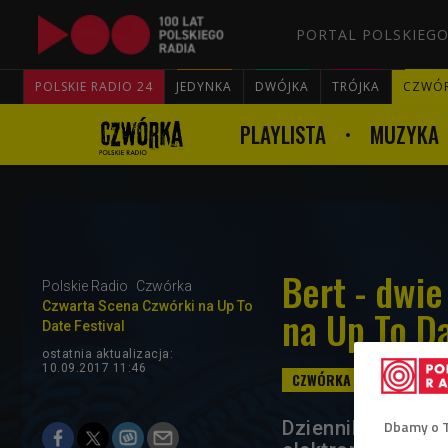
PORTAL POLSKIEGO
POLSKIE RADIO 24
JEDYNKA
DWÓJKA
TRÓJKA
CZWÓ
PLAYLISTA
MUZYKA
Bert - dwi
Polskie Radio
Czwórka
Czwarta Scena Czwórki na Up To
na Up To Da
Date Festival
ostatnia aktualizacja:
10.09.2017 11:46
Dziennikarz muzy
Dbamy o 