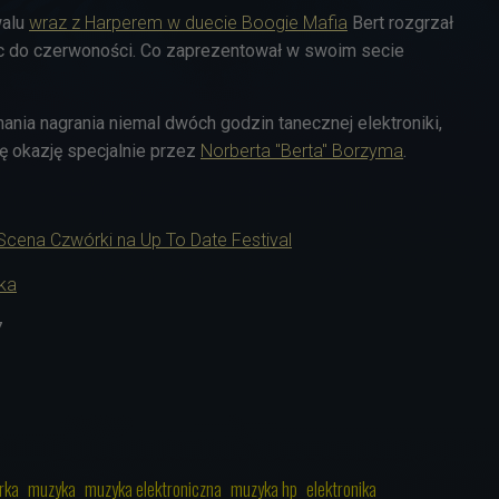
walu
wraz z Harperem w duecie Boogie Mafia
Bert rozgrzał
śc do czerwoności. Co zaprezentował w swoim secie
nia nagrania niemal dwóch godzin tanecznej elektroniki,
ę okazję specjalnie przez
Norberta "Berta" Borzyma
.
Scena Czwórki na Up To Date Festival
ka
7
rka
muzyka
muzyka elektroniczna
muzyka hp
elektronika