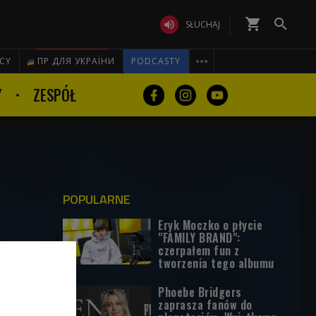
shopping_cart


SŁUCHAJ

ICY
ПР ДЛЯ УКРАЇНИ
PODCASTY
Y
ZESPÓŁ
POPULARNE
Eryk Moczko o płycie
"FAMILY BRAND":
czerpałem fun z
tworzenia tego albumu
Phoebe Bridgers
zaprasza fanów do