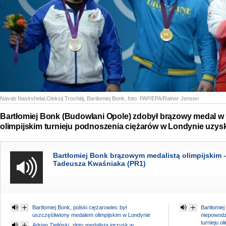
Navab Nasirshelal,Oleksij Trochitij, Bartłomiej Bonk
, foto:
PAP/EPA/Rainer Jensen
Bartłomiej Bonk (Budowlani Opole) zdobył brązowy medal w 
olimpijskim turnieju podnoszenia ciężarów w Londynie uzys
Bartłomiej Bonk brązowym medalistą olimpijskim - 
Tadeusza Kwaśniaka (PR1)
Bartłomiej Bonk, polski ciężarowiec był
Bartłomiej
uszczęśliwiony medalem olimpijskim w Londynie
niepowodz
turnieju o
Adrian Zieliński, złoty medalista igrzysk w