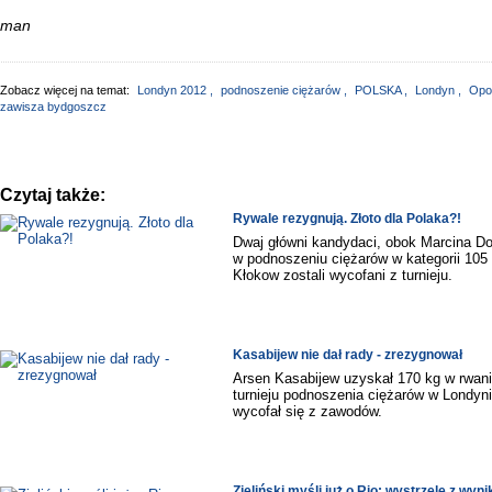
man
Zobacz więcej na temat:
Londyn 2012
,
podnoszenie ciężarów
,
POLSKA
,
Londyn
,
Opo
zawisza bydgoszcz
Czytaj także:
Rywale rezygnują. Złoto dla Polaka?!
Dwaj główni kandydaci, obok Marcina Doł
w podnoszeniu ciężarów w kategorii 105 
Kłokow zostali wycofani z turnieju.
Kasabijew nie dał rady - zrezygnował
Arsen Kasabijew uzyskał 170 kg w rwaniu
turnieju podnoszenia ciężarów w Londyni
wycofał się z zawodów.
Zieliński myśli już o Rio: wystrzelę z wyn