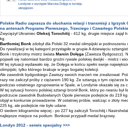
Londynie o występie Marcina Dołęgi w turnieju
olimpijskim
Polskie Radio zaprasza do słuchania relacji i transmisji z Igrzysk
na antenach Programu Pierwszego, Trzeciego i Czwartego Polski
Zwyciężył Ukrainiec
Oleksij Torochitij
- 412 kg, drugie miejsce zajął 
kg.
Bartłomiej Bonk
zdobył dla Polski 32 medal olimpijski w podnoszeniu 
Do rywalizacji w tej kategorii przystąpiło w grupie A dziewięciu sztang
Bonk i trzykrotny mistrz świata
Marcin Dołęga
(Zawisza Bydgoszcz). N
pojawili się natomiast bardzo groźni rywale polskiej dwójki - mistrz i wi
W tej sytuacji wydawało się, że Dołęga w końcu spełni swoje najwięks
olimpijski, tylko którego brakuje w jego bogatej kolekcji.
Ale zawodnik bydgoskiego Zawiszy swoich marzeń nie zrealizował. Pol
razy nie zaliczył próby z ciężarem 190 kg. Ze sztangą o tym ciężarze 
podczas ostatniego zgrupowania w Spale, w Londynie okazała się za c
W tej sytuacji honoru polskiej sztangi bronił Bonk, który po rwaniu był
podrzucie zawodnik Budowlanych Opole pierwsze podejście do 219 kg spa
objął w konkursie prowadzenie. W ostatniej próbie, walcząc o złoty meda
225 kg, ale podejście nie było udane.
O siedem kilogramów więcej - po 227 kg zaliczyli Torochitij i Nasirshelal
najlepsze miejsce na podium. Bonkowi przypadł medal brązowy.
Londyn 2012 - serwis specjalny >>>