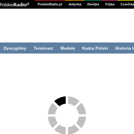
PolskieRadio.pl
Jedynka
Dwójka
Trójka
Czwórk
Dyscypliny
Terminarz
Medale
Kadra Polski
Historia 