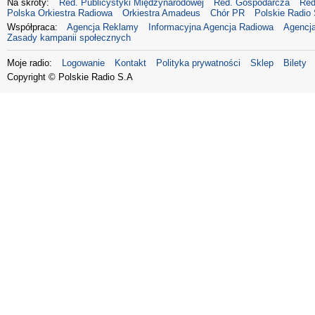
Na skróty:
Red. Publicystyki Międzynarodowej
Red. Gospodarcza
Red
Polska Orkiestra Radiowa
Orkiestra Amadeus
Chór PR
Polskie Radio 
Współpraca:
Agencja Reklamy
Informacyjna Agencja Radiowa
Agencja
Zasady kampanii społecznych
Moje radio:
Logowanie
Kontakt
Polityka prywatności
Sklep
Bilety
Copyright © Polskie Radio S.A