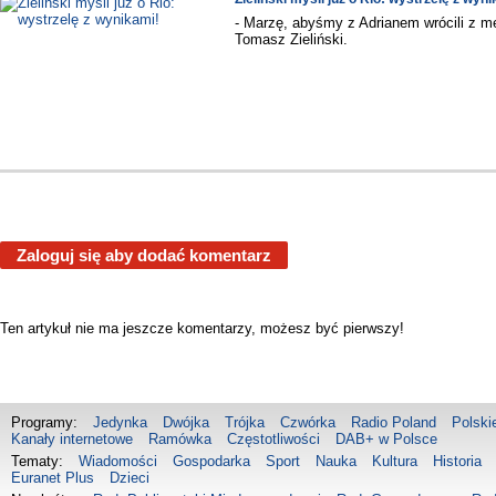
- Marzę, abyśmy z Adrianem wrócili z me
Tomasz Zieliński.
Zaloguj się aby dodać komentarz
Ten artykuł nie ma jeszcze komentarzy, możesz być pierwszy!
Programy:
Jedynka
Dwójka
Trójka
Czwórka
Radio Poland
Polski
Kanały internetowe
Ramówka
Częstotliwości
DAB+ w Polsce
Tematy:
Wiadomości
Gospodarka
Sport
Nauka
Kultura
Historia
Euranet Plus
Dzieci