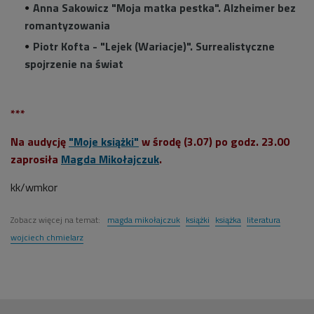
Anna Sakowicz "Moja matka pestka". Alzheimer bez
romantyzowania
Piotr Kofta - "Lejek (Wariacje)". Surrealistyczne
spojrzenie na świat
***
Na audycję
"Moje książki"
w środę (3.07) po godz. 23.00
zaprosiła
Magda Mikołajczuk
.
kk/wmkor
Zobacz więcej na temat:
magda mikołajczuk
książki
książka
literatura
wojciech chmielarz