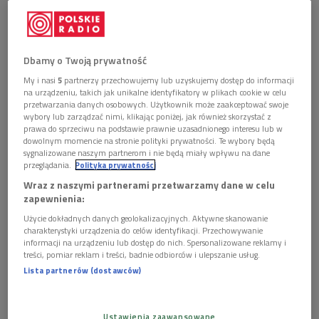
Obserwuj nas na
Google News
W radiowej Jedynce Wojciech Chmielarz opowiedział
Dbamy o Twoją prywatność
o swoim nowym thrillerze psychologicznym "Zbędni",
w którym losy kilkorga pozornie niezwiązanych ze
My i nasi
5
partnerzy przechowujemy lub uzyskujemy dostęp do informacji
sobą bohaterów splatają się w sieć tajemnic,
na urządzeniu, takich jak unikalne identyfikatory w plikach cookie w celu
przetwarzania danych osobowych. Użytkownik może zaakceptować swoje
niebezpieczeństw i toksycznych relacji.
wybory lub zarządzać nimi, klikając poniżej, jak również skorzystać z
prawa do sprzeciwu na podstawie prawnie uzasadnionego interesu lub w
dowolnym momencie na stronie polityki prywatności. Te wybory będą
sygnalizowane naszym partnerom i nie będą miały wpływu na dane
przeglądania.
Polityka prywatności
Wraz z naszymi partnerami przetwarzamy dane w celu
zapewnienia:
Użycie dokładnych danych geolokalizacyjnych. Aktywne skanowanie
charakterystyki urządzenia do celów identyfikacji. Przechowywanie
informacji na urządzeniu lub dostęp do nich. Spersonalizowane reklamy i
treści, pomiar reklam i treści, badnie odbiorców i ulepszanie usług.
Lista partnerów (dostawców)
Ustawienia zaawansowane