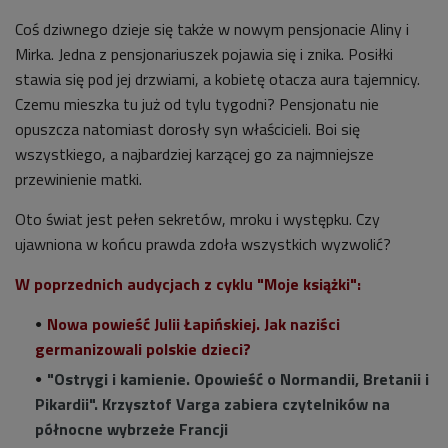
Coś dziwnego dzieje się także w nowym pensjonacie Aliny i
Mirka. Jedna z pensjonariuszek pojawia się i znika. Posiłki
stawia się pod jej drzwiami, a kobietę otacza aura tajemnicy.
Czemu mieszka tu już od tylu tygodni? Pensjonatu nie
opuszcza natomiast dorosły syn właścicieli. Boi się
wszystkiego, a najbardziej karzącej go za najmniejsze
przewinienie matki.
Oto świat jest pełen sekretów, mroku i występku. Czy
ujawniona w końcu prawda zdoła wszystkich wyzwolić?
W poprzednich audycjach z cyklu "Moje książki":
Nowa powieść Julii Łapińskiej. Jak naziści
germanizowali polskie dzieci?
"Ostrygi i kamienie. Opowieść o Normandii, Bretanii i
Pikardii". Krzysztof Varga zabiera czytelników na
północne wybrzeże Francji