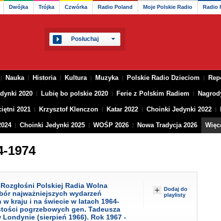
Dwójka
Trójka
Czwórka
Radio Poland
Moje Polskie Radio
Radio
Posłuchaj
Nauka
Historia
Kultura
Muzyka
Polskie Radio Dzieciom
Rep
dynki 2020
Lubię bo polskie 2020
Ferie z Polskim Radiem
Nagrod
iętni 2021
Krzysztof Klenczon
Katar 2022
Choinki Jedynki 2022
2024
Choinki Jedynki 2025
WOŚP 2026
Nowa Tradycja 2026
Więc
4-1974
Rozgłośni Polskiej Radia Wolna
Dodaj do
ybór najważniejszych wydarzeń
playlisty
w kraju i na świecie w latach 1964-
stości pogrzebowych gen. Tadeusza
ondynie (sierpień 1966). Rok 1967 -