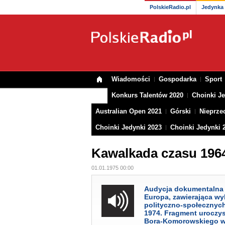
PolskieRadio.pl
Jedynka
Wiadomości
Gospodarka
Sport
Konkurs Talentów 2020
Choinki Je
Australian Open 2021
Górski
Nieprzec
Choinki Jedynki 2023
Choinki Jedynki 
Kawalkada czasu 196
01.01.1975 00:00
Audycja dokumentalna 
Europa, zawierająca w
polityczno-społecznych 
1974. Fragment uroczy
Bora-Komorowskiego w L