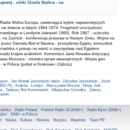
jewej - córki Józefa Stalina - na
 Radia Wolna Europa, zawierająca wybór najważniejszych
i na świecie w latach 1964-1974. Fragment uroczystości
wskiego w Londynie (sierpień 1966). Rok 1967 - ucieczka
ina - na Zachód - konferencja prasowa w Nowym Jorku. Wojna na
 przez Gamala Abd el Nasera - prezydenta Egiptu; komunikat
 izraelska o pokoju na wieść o zwycięstwie nad Egiptem;
rażki krajów arabskich. Komentarz Jana Nowaka dotyczący
ława Moczara - ministra spraw wewnętrznych. Wizyta gen
 - w Polsce (pobyt w Krakowie i Zabrzu).
Naser
Jan Nowak-Jeziorański właśc. Zdzisław Jeziorański
Józef
,
,
952-75)
Kraków
Londyn
Mieczysław Moczar
Nowy Jork
,
,
,
,
,
ewa
Tadeusz Bór-Komorowski
Władysław Gomułka
Zabrze
,
,
,
,
rański
zwórka
Radio Poland
Polskie Radio 24 (DAB+)
Radio Rytm (DAB+)
ości
DAB+ w Polsce
t
Nauka
Kultura
Historia
Muzyka
Reportaż
Teatr PR