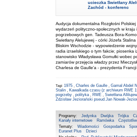
ucieczka Swietłany Alelu
Zachód - konferenc
Audycja dokumentalna Rozgłośni Polskiej
wydarzeń polityczno-społecznych w kraju 
pogrzebowych gen. Tadeusza Bora-Komoro
Swietłany Alelujewej - córki Józefa Stal
Bliskim Wschodzie - wypowiedzenie wojny
radia izraelskiego o tym fakcie; piosenka
stanowisko Władysława Gomułki wobec po
zamiarów przejęcia władzy przez Mieczys
Charlesa de Gaulle'a - prezydenta Francji
1975
Charles de Gaulle
Gamal Abdel 
Tagi:
,
,
Stalin
Kawalkada czasu (z archiwum RWE 1
,
pogrzeby
polityka
RWE
Swietłana Alliluj
,
,
,
Zdzisław Jeziorański pseud.Jan Nowak-Jezio
Programy:
Jedynka
Dwójka
Trójka
C
Kanały internetowe
Ramówka
Częstotliw
Tematy:
Wiadomości
Gospodarka
Spor
Euranet Plus
Dzieci