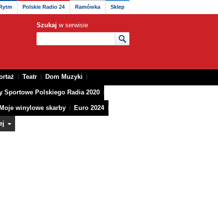
 Rytm
Polskie Radio 24
Ramówka
Sklep
Szukaj
w serwisie
ortaż
Teatr
Dom Muzyki
y Sportowe Polskiego Radia 2020
Moje winylowe skarby
Euro 2024
ej