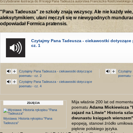
Grzybobranie ilustracja do III księgi Pana Tadeusza autorstwa Franciszka Kostrzewskiego 
"Pana Tadeusza" ze szkoły znają wszyscy. Ale nie każdy wie,
aleksytymikiem, ułani męczyli się w niewygodnych mundurach
odpowiadał Formica pratensis.
Czytajmy Pana Tadeusza - ciekawostki dotyczące
cz. 1
Czytajmy Pana Tadeusza - ciekawostki dotyczące
Czytajmy 
poematu - cz. 2
poematu -
Czytajmy Pana Tadeusza - ciekawostki dotyczące
poematu - cz. 4
Mija właśnie 200 lat od momentu
ZDJĘCIA
poematu
Adama Mickiewicza "
zajazd na Litwie" Historia szl
dwunastu księgach wierszem
Wystawa: Historia rękopisu "Pana
epopeją, stanowi źródło umiłowa
Tadeusza”
pięknie polskiego języka.