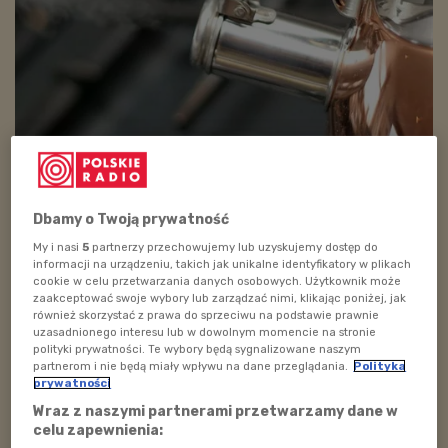
Foto: www.pixabay.com
Wszędzie dobrze, ale w domu najlepiej ;) Zgadzamy się
w stu procentach z tym powiedzeniem i dlatego dziś w
Dbamy o Twoją prywatność
„Muzycznych podróżach" poszukamy dźwięków, które
My i nasi
5
partnerzy przechowujemy lub uzyskujemy dostęp do
informacji na urządzeniu, takich jak unikalne identyfikatory w plikach
można usłyszeć w domu. Tykanie zegara, szum
cookie w celu przetwarzania danych osobowych. Użytkownik może
czajnika, pralka, mikser, prysznic – to tylko niektóre z
zaakceptować swoje wybory lub zarządzać nimi, klikając poniżej, jak
również skorzystać z prawa do sprzeciwu na podstawie prawnie
domowych dźwięków. Co byście jeszcze dorzucili do
uzasadnionego interesu lub w dowolnym momencie na stronie
tej listy? Audycję zaczynamy punktualnie o 13.00.
polityki prywatności. Te wybory będą sygnalizowane naszym
partnerom i nie będą miały wpływu na dane przeglądania.
Polityka
Zapraszamy do kontaktu pod numerem: 22 645 20 55,
prywatności
pod mailem: dzieci@polskieradio.pl lub na
Wraz z naszymi partnerami przetwarzamy dane w
celu zapewnienia:
Facebooku:
www.facebook.com/polskieradiodzieciom
.