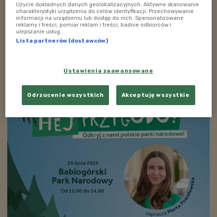
Użycie dokładnych danych geolokalizacyjnych. Aktywne skanowanie
Zobacz więcej na temat:
dźwięki
mikser
muzyczne podróże
charakterystyki urządzenia do celów identyfikacji. Przechowywanie
informacji na urządzeniu lub dostęp do nich. Spersonalizowane
odkurzacz
pralka
prysznic
zegar
reklamy i treści, pomiar reklam i treści, badnie odbiorców i
ulepszanie usług.
Lista partnerów (dostawców)
ZOBACZ TAKŻE
Ustawienia zaawansowane
Odrzucenie wszystkich
Akceptuję wszystkie