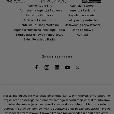
Polskie Radio S.A.
Agencja Promocji
Informacyjna Agencja Radiowa
Agencja Reklamy
Redakcja Katolicka
Regulamin serwisu
Redakcja Ekumeniczna
Polityka prywatności
Centrum Edukacji Medialnej
Ustawienia prywatności
Agencja Muzyczna Polskiego Radia
Dane osobowe
Studia nagraniowe i koncertowe
Kontakt
Sklep Polskiego Radia
Znajdziesz nas na
Treści, znajdujące się w serwisie polskieradio.pl, w tym wszystkie materiały i ich
części oraz poszczególne elementy samego serwisu mają charakter utworów
lub wytworów objętych ochroną Ustawy z dnia 4 lutego 1994 r. o prawie
autorskim i prawach pokrewnych lub Ustawy z dnia 30 czerwca 2000 r. Prawo
własności przemysłowej. Prawa o których mowa w zdaniu poprzedzającym