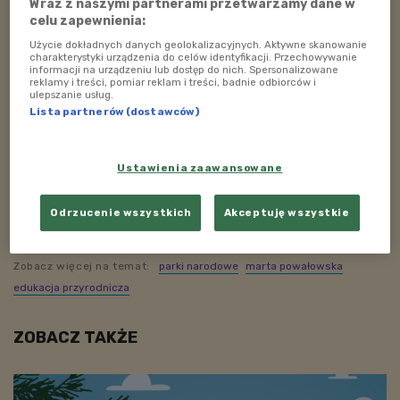
Wraz z naszymi partnerami przetwarzamy dane w
celu zapewnienia:
Cykl "Poradnik Młodego Odkrywcy" to zbiór informacji,
Użycie dokładnych danych geolokalizacyjnych. Aktywne skanowanie
porad i ciekawostek związanych z podróżowaniem po
charakterystyki urządzenia do celów identyfikacji. Przechowywanie
informacji na urządzeniu lub dostęp do nich. Spersonalizowane
parkach narodowych. Gdzie najlepiej rozbić namiot? O
reklamy i treści, pomiar reklam i treści, badnie odbiorców i
ulepszanie usług.
czym warto pamiętać pakując plecak na wyprawę? W
Lista partnerów (dostawców)
jaki sposób zabezpieczyć się przed atakiem kleszczy,
mrówek czy komarów? To tylko kilka z pytań, na które
odpowiedzi poznacie wsłuchując się w podcast
Ustawienia zaawansowane
naszych radiowych odkrywców. Bo zanim wyruszymy
w drogę, należy wszystko dobrze zaplanować. Razem z
Odrzucenie wszystkich
Akceptuję wszystkie
nami wędrujcie dzikimi szlakami!
Zobacz więcej na temat:
parki narodowe
marta powałowska
edukacja przyrodnicza
ZOBACZ TAKŻE