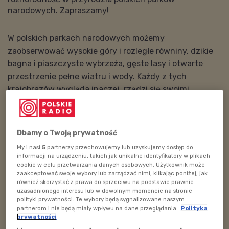
narodowych. Zapraszamy!
W polskich parkach narodowych możemy
zaobserwować wysokie góry i rozległe równiny, dzikie
bagna i piaszczyste wybrzeża, gęste lasy i otwarte
przestrzenie pełne wiatru i wody. Każdy z tych
krajobrazów wygląda inaczej, rządzi się swoimi
prawami i kryje zupełnie inne gatunki roślin i zwierząt.
To właśnie ta różnorodność sprawia, że każda wyprawa
Dbamy o Twoją prywatność
wygląda inaczej i każda uczy czegoś nowego. Od
My i nasi
5
partnerzy przechowujemy lub uzyskujemy dostęp do
górskich szlaków po nadmorskie wydmy, od
informacji na urządzeniu, takich jak unikalne identyfikatory w plikach
cookie w celu przetwarzania danych osobowych. Użytkownik może
bagiennych kładek po leśne ścieżki. Ten odcinek to
zaakceptować swoje wybory lub zarządzać nimi, klikając poniżej, jak
zaproszenie do spojrzenia na mapę naszego kraju jak
również skorzystać z prawa do sprzeciwu na podstawie prawnie
uzasadnionego interesu lub w dowolnym momencie na stronie
na wielką przyrodniczą układankę, w której każdy
polityki prywatności. Te wybory będą sygnalizowane naszym
element ma swoje wyjątkowe miejsce.
partnerom i nie będą miały wpływu na dane przeglądania.
Polityka
prywatności
Kliknij i osłuchaj!