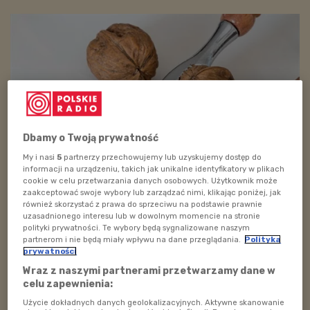
Dbamy o Twoją prywatność
My i nasi
5
partnerzy przechowujemy lub uzyskujemy dostęp do
informacji na urządzeniu, takich jak unikalne identyfikatory w plikach
cookie w celu przetwarzania danych osobowych. Użytkownik może
Foto: pixabay.com/domena publiczna
zaakceptować swoje wybory lub zarządzać nimi, klikając poniżej, jak
również skorzystać z prawa do sprzeciwu na podstawie prawnie
Co ma wspólnego orzech z dziadkiem? Dziś rozwikłamy
uzasadnionego interesu lub w dowolnym momencie na stronie
taką zagadkę :)
polityki prywatności. Te wybory będą sygnalizowane naszym
partnerom i nie będą miały wpływu na dane przeglądania.
Polityka
Zobacz więcej na temat:
kulinaria
orzechy
smak na tak
prywatności
Wraz z naszymi partnerami przetwarzamy dane w
celu zapewnienia:
ZOBACZ TAKŻE
Użycie dokładnych danych geolokalizacyjnych. Aktywne skanowanie