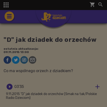
shopping_cart


"D" jak dziadek do orzechów
ostatnia aktualizacja:
09.11.2015 13:00
Co ma wspólnego orzech z dziadkiem?


03'35
9.11.2015 "D" jak dziadek do orzechów (Smak na tak/Polskie
Radio Dzieciom)