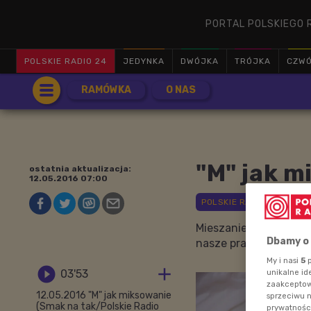
PORTAL POLSKIEGO 
POLSKIE RADIO 24
JEDYNKA
DWÓJKA
TRÓJKA
CZW
RAMÓWKA
O NAS
"M" jak m
ostatnia aktualizacja:
12.05.2016 07:00
Mieszanie produktów d
Dbamy o
nasze prababcie, a jak
My i nasi
5
p


03'53
unikalne id
zaakceptowa
12.05.2016 "M" jak miksowanie
sprzeciwu 
(Smak na tak/Polskie Radio
prywatnośc