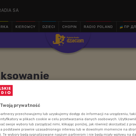
RADIA SA
ÓRKA
KIEROWCY
DZIECI
CHOPIN
RADIO POLAND
ПР ДЛ

iksowanie
awniej nie było tak proste, jak teraz. Jak miksowały
 Twoją prywatność
 robimy to dziś?
artnerzy przechowujemy lub uzyskujemy dostęp do informacji na urządzeniu, taki
entyfikatory w plikach cookie w celu przetwarzania danych osobowych. Użytkown
ć swoje wybory lub zarządzać nimi, klikając poniżej, jak również skorzystać z pr
na podstawie prawnie uzasadnionego interesu lub w dowolnym momencie na stroni
i. Te wybory będą sygnalizowane naszym partnerom i nie będą miały wpływu na d