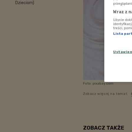
Dzieciom)
przeglądani
Wraz z n
Użycie dok
identyfikac
treści, pom
Lista par
Ustawie
Foto: pixabay.com
Zobacz więcej na temat:
ZOBACZ TAKŻE