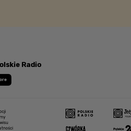
olskie Radio
ore
cji
amy
wisu
atności