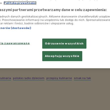
a.
Polityka prywatności
aszymi partnerami przetwarzamy dane w celu zapewnienia:
ładnych danych geolokalizacyjnych. Aktywne skanowanie charakterystyki urządze
ji. Przechowywanie informacji na urządzeniu lub dostęp do nich. Spersonalizowane
iar reklam i treści, badnie odbiorców i ulepszanie usług.
tnerów (dostawców)
nia zaawansowane
Odrzucenie wszystkich
Akceptuję wszystkie
kulinaria
polskie radio dzieciom
przepisy kulinarne
smak na tak