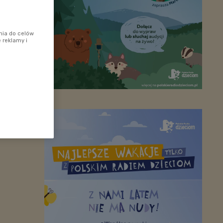
nia do celów
 reklamy i