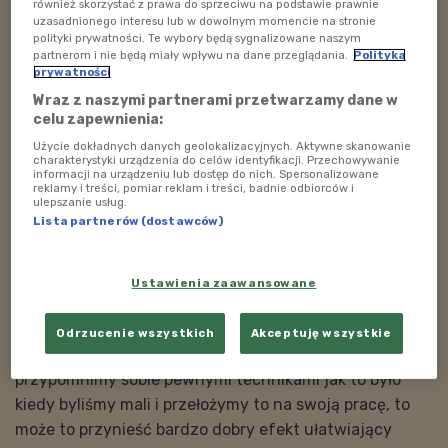
również skorzystać z prawa do sprzeciwu na podstawie prawnie
otrzymała II nagrodę w ramach Warszawskiej Nagrody
uzasadnionego interesu lub w dowolnym momencie na stronie
polityki prywatności. Te wybory będą sygnalizowane naszym
Edukacji Kulturalnej 2019. Doceniono projekt “Kreatywny
partnerom i nie będą miały wpływu na dane przeglądania.
Polityka
nauczyciel, Kreatywny uczeń” - interdyscyplinarną edukację
prywatności
przez sztukę. - W 2010 do muzeów i instytucji kultury
Wraz z naszymi partnerami przetwarzamy dane w
zaczęłam zapraszać sportowców, grupę młodzieży, która
celu zapewnienia:
trenowała futbol, potem rozszerzyłam ten projekt na inne
Użycie dokładnych danych geolokalizacyjnych. Aktywne skanowanie
charakterystyki urządzenia do celów identyfikacji. Przechowywanie
grupy młodzieży. Dzięki temu zrozumiałam, że nigdy nie jest
informacji na urządzeniu lub dostęp do nich. Spersonalizowane
reklamy i treści, pomiar reklam i treści, badnie odbiorców i
za wcześnie, żeby budować w młodych ludziach środowisko
ulepszanie usług.
wychowania estetycznego – podsumowała
Małgorzata
Lista partnerów (dostawców)
Minchberg.
Wymyśliła więc “Pole Sztuki” czyli projekt, który ma na
Ustawienia zaawansowane
celu artystyczną edukację nauczycieli, także tych z
przedszkoli i żłobków. - Mówimy o twórczości którą
Odrzucenie wszystkich
Akceptuję wszystkie
każdy ma - każdy z nas jest twórczy, a jeśli
przypomnimy sobie pewnymi technikami jak to było
kiedy byliśmy mali i przełożymy to na swoją pracę, to
może to przynieść bardzo dobry efekt ułatwiający