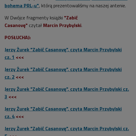
bohema PRL-u"
, którą prezentowaliśmy na naszej antenie.
W Dwójce fragmenty książki
"Zabić
Casanovę"
czytał
Marcin Przybylski
.
POSŁUCHAJ:
Jerzy Żurek "Zabić Casanovę", czyta Marcin Przybylski
cz. 1
<<<
Jerzy Żurek "Zabić Casanovę", czyta Marcin Przybylski
cz. 2
<<<
Jerzy Żurek "Zabić Casanovę", czyta Marcin Przybylski cz.
3
<<<
Jerzy Żurek "Zabić Casanovę", czyta Marcin Przybylski
cz. 4
<<<
Jerzy Żurek "Zabić Casanovę", czyta Marcin Przybylski cz.
5
<<<