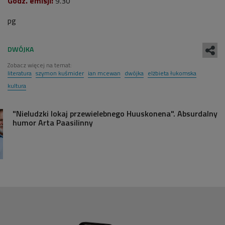
Godz. emisji:
9.30
pg
Zobacz więcej na temat:
literatura
szymon kuśmider
ian mcewan
dwójka
elżbieta łukomska
kultura
"Nieludzki lokaj przewielebnego Huuskonena". Absurdalny
humor Arta Paasilinny