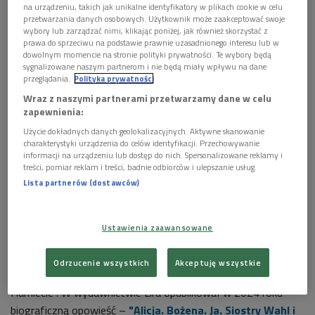
pewnością, że Giovanni Giacomo Casanova od października
na urządzeniu, takich jak unikalne identyfikatory w plikach cookie w celu
przetwarzania danych osobowych. Użytkownik może zaakceptować swoje
1765 roku do lipca 1766 roku był w Polsce. Przebywał
wybory lub zarządzać nimi, klikając poniżej, jak również skorzystać z
głównie w Warszawie, gdzie zdążył narobić sobie długów,
prawa do sprzeciwu na podstawie prawnie uzasadnionego interesu lub w
dowolnym momencie na stronie polityki prywatności. Te wybory będą
popaść w niełaskę u króla i odbyć pojedynek na pistolety z
sygnalizowane naszym partnerom i nie będą miały wpływu na dane
samym podstolim wielkim koronnym Branickim.
przeglądania.
Polityka prywatności
Wraz z naszymi partnerami przetwarzamy dane w celu
Zasłynął jako legendarny kochanek, żądny przygód i podbojów
zapewnienia:
miłosnych, które skrzętnie opisał w swoich pamiętnikach
Użycie dokładnych danych geolokalizacyjnych. Aktywne skanowanie
zatytułowanych "Historia mojego życia". To bogata skarbnica
charakterystyki urządzenia do celów identyfikacji. Przechowywanie
informacji na urządzeniu lub dostęp do nich. Spersonalizowane reklamy i
wiedzy o obyczajach XVIII wiecznej Europy. Wnikliwi badacze
treści, pomiar reklam i treści, badnie odbiorców i ulepszanie usług.
przypisują mu romanse z ponad stu kochankami, a jego
Lista partnerów (dostawców)
nazwisko stało się w kulturze w wielu językach synonimem
uwodziciela.
Ustawienia zaawansowane
Jerzy Żurek
jest prozaikiem i dramaturgiem, autorem
powieści m.in. "Biała Góra", tomu opowiadań i ośmiu sztuk
Odrzucenie wszystkich
Akceptuję wszystkie
teatralnych, pośród nich: "Sto rąk, sto sztyletów" i "Po
Hamlecie". W wydawnictwie Lira opublikował w 2024 roku
biograficzną opowieść –
"Alicja. Bożena. Ja. Siostry Wahl i