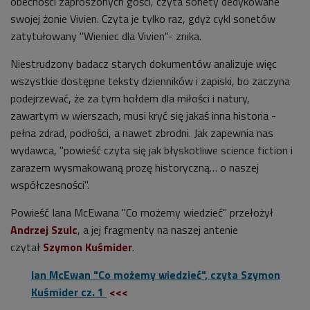
obecności zaproszonych gości, czyta sonety dedykowane
swojej żonie Vivien. Czyta je tylko raz, gdyż cykl sonetów
zatytułowany "Wieniec dla Vivien"- znika.
Niestrudzony badacz starych dokumentów analizuje więc
wszystkie dostępne teksty dzienników i zapiski, bo zaczyna
podejrzewać, że za tym hołdem dla miłości i natury,
zawartym w wierszach, musi kryć się jakaś inna historia -
pełna zdrad, podłości, a nawet zbrodni. Jak zapewnia nas
wydawca, "powieść czyta się jak błyskotliwe science fiction i
zarazem wysmakowaną prozę historyczną… o naszej
współczesności".
Powieść Iana McEwana "Co możemy wiedzieć" przełożył
Andrzej Szulc
, a jej fragmenty na naszej antenie
czytał
Szymon Kuśmider
.
Ian McEwan "Co możemy wiedzieć", czyta Szymon
Kuśmider cz. 1
<<<