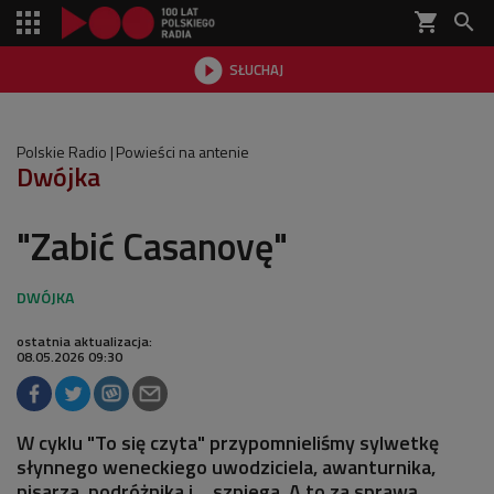
shopping_cart


SŁUCHAJ

Polskie Radio
Powieści na antenie
Dwójka
"Zabić Casanovę"
ostatnia aktualizacja:
08.05.2026 09:30
W cyklu "To się czyta" przypomnieliśmy sylwetkę
słynnego weneckiego uwodziciela, awanturnika,
pisarza, podróżnika i… szpiega. A to za sprawą