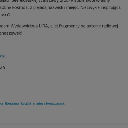
obny kosmos, z plejadą nazwisk i miejsc. Niezwykle inspirująca
ości".
ładem Wydawnictwa LIRA, a jej fragmenty na antenie radiowej
onaszewski.
yta
024
ka
literatura
książki
mariusz bonaszewski