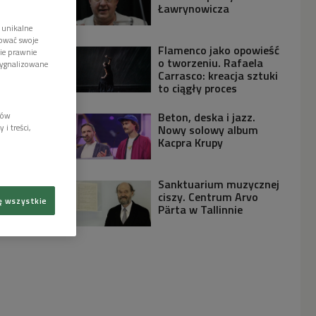
Ławrynowicza
 unikalne
tować swoje
Flamenco jako opowieść
wie prawnie
o tworzeniu. Rafaela
sygnalizowane
Carrasco: kreacja sztuki
to ciągły proces
Beton, deska i jazz.
lów
i treści,
Nowy solowy album
Kacpra Krupy
Sanktuarium muzycznej
ciszy. Centrum Arvo
ę wszystkie
Pärta w Tallinnie