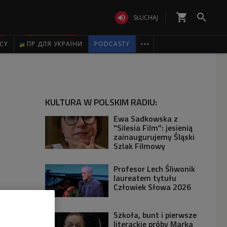
shopping_cart


SŁUCHAJ

ICY
ПР ДЛЯ УКРАЇНИ
PODCASTY
KULTURA W POLSKIM RADIU:
Ewa Sadkowska z
"Silesia Film": jesienią
zainaugurujemy Śląski
Szlak Filmowy
Profesor Lech Śliwonik
laureatem tytułu
Człowiek Słowa 2026
Szkoła, bunt i pierwsze
literackie próby Marka