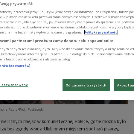
Twoją prywatność
artnerzy przechowujemy lub uzyskujemy dostęp do informacji na urządzeniu, takich jak
ory w plikach cookie w celu przetwarzania danych osobowych. Użytkownik może zaakcep
arządzać nimi, klikając poniżej, jak również skorzystać z prawa do sprzeciwu na podsta
go interesu lub w dowolnym momencie na stronie polityki prywatności. Te wybory będą 
nerom i nie będą miały wpływu na dane przeglądania.
Polityka prywatności
szymi partnerami przetwarzamy dane w celu zapewnienia:
dnych danych geolokalizacyjnych. Aktywne skanowanie charakterystyki urządzenia do ce
i. Przechowywanie informacji na urządzeniu lub dostęp do nich. Spersonalizowane reklamy 
m i treści, badnie odbiorców i ulepszanie usług.
nerów (dostawców)
a zaawansowane
Odrzucenie wszystkich
Akceptuj
olskie Radio/Piotr Podlewski
z nielicznych miejsc w komunistycznej Polsce, gdzie można było
azy bez zgody władz. Ulubionym miejscem spotkań pisarzy,