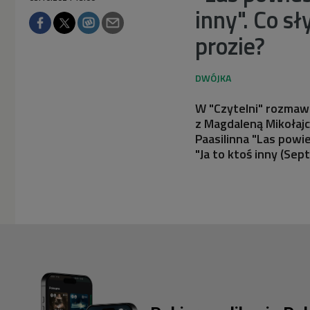
inny". Co s
prozie?
W "Czytelni" rozmawi
z Magdaleną Mikołajc
Paasilinna "Las powi
"Ja to ktoś inny (Sept