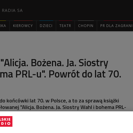
 RADIA SA
RKA
KIEROWCY
DZIECI
TEATR
CHOPIN
PR DLA ZAGRAN

"Alicja. Bożena. Ja. Siostry
ma PRL-u". Powrót do lat 70.
do końcówki lat 70. w Polsce, a to za sprawą książki
owanej "Alicja. Bożena. Ja. Siostry Wahl i bohema PRL-
tałej w 1979 roku Galerii Sztuki Alicji i Bożeny Wahl
arszawskim Żoliborzu przy ulicy Mierosławskiego 9.
szewski.