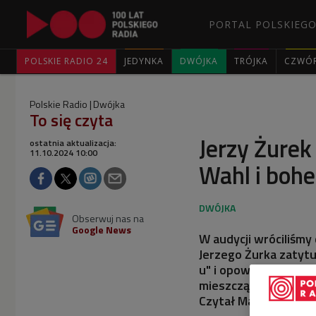
PORTAL POLSKIEGO
POLSKIE RADIO 24
JEDYNKA
DWÓJKA
TRÓJKA
CZWÓ
Polskie Radio
Dwójka
To się czyta
Jerzy Żurek 
ostatnia aktualizacja:
11.10.2024 10:00
Wahl i bohe
Obserwuj nas na
Google News
W audycji wróciliśmy 
Jerzego Żurka zatytuł
u" i opowieści o pows
mieszczącej się na w
Czytał Mariusz Bona