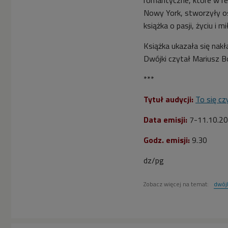
Nowy York, stworzyły os
książka o pasji, życiu i mił
Książka ukazała się nak
Dwójki czytał Mariusz B
***
Tytuł audycji:
To się cz
Data emisji:
7-11.10
.2
Godz. emisji:
9.30
dz/pg
Zobacz więcej na temat:
dwój