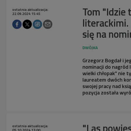
Tom "Idzie 
ostatnia aktualizacja:
22.09.2024 15:45
literackimi
się na nomi
Grzegorz Bogdał i jeg
nominacji do nagród 
wielki chłopak" nie t
laureatem dwóch kon
swojej pracy nad ksią
pozycja została wyró
"Las powies
ostatnia aktualizacja:
05.10.2024 13:00