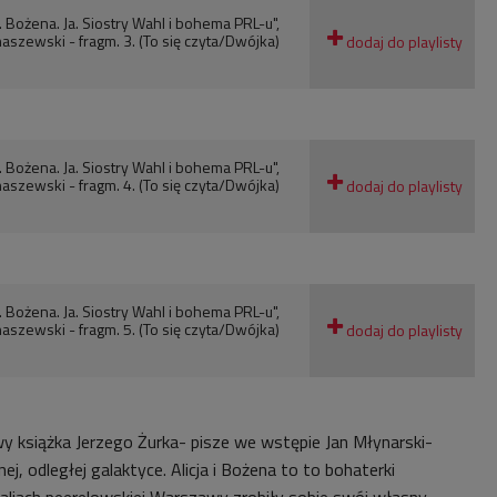
a. Bożena. Ja. Siostry Wahl i bohema PRL-u",
aszewski - fragm. 3. (To się czyta/Dwójka)
a. Bożena. Ja. Siostry Wahl i bohema PRL-u",
aszewski - fragm. 4. (To się czyta/Dwójka)
a. Bożena. Ja. Siostry Wahl i bohema PRL-u",
aszewski - fragm. 5. (To się czyta/Dwójka)
wy książka Jerzego Żurka- pisze we wstępie Jan Młynarski-
nej, odległej galaktyce. Alicja i Bożena to to bohaterki
aliach peerelowskiej Warszawy zrobiły sobie swój własny