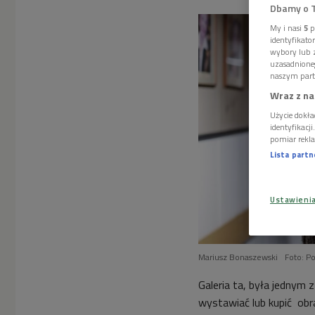
Dbamy o 
My i nasi
5
p
identyfikat
wybory lub z
uzasadnione
naszym part
Wraz z na
Użycie dokła
identyfikacj
pomiar rekla
Lista part
Ustawieni
Mariusz Bonaszewski
Foto: P
Galeria ta, była jednym 
wystawiać lub kupić obr