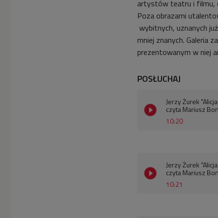
artystów teatru i filmu,
Poza obrazami utalentow
wybitnych, uznanych już
mniej znanych. Galeria 
prezentowanym w niej ar
POSŁUCHAJ
Jerzy Żurek "Alicj
czyta Mariusz Bon
10:20
Jerzy Żurek "Alicj
czyta Mariusz Bon
10:21