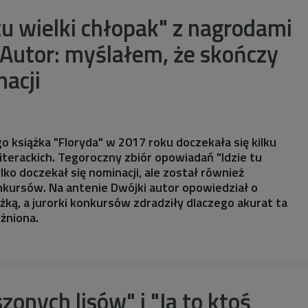
tu wielki chłopak" z nagrodami
. Autor: myślałem, że skończy
nacji
o książka "Floryda" w 2017 roku doczekała się kilku
literackich. Tegoroczny zbiór opowiadań "Idzie tu
ylko doczekał się nominacji, ale został również
kursów. Na antenie Dwójki autor opowiedział o
żką, a jurorki konkursów zdradziły dlaczego akurat ta
żniona.
zonych lisów" i "Ja to ktoś