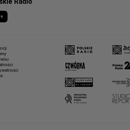
lskie Radio
re
ocji
amy
rwisu
atności
ywatności
we