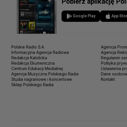
Pobierz aplikację Po
Google Play
App Sto
Polskie Radio S.A.
Agencja Prom
Informacyjna Agencja Radiowa
Agencja Rekl
Redakcja Katolicka
Regulamin se
Redakcja Ekumeniczna
Polityka pryw
Centrum Edukacji Medialnej
Ustawienia pr
Agencja Muzyczna Polskiego Radia
Dane osobo
Studia nagraniowe i koncertowe
Kontakt
Sklep Polskiego Radia