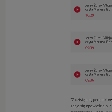
Jerzy Żurek "Alicj
czyta Mariusz Bon
10:29
Jerzy Żurek "Alicj
czyta Mariusz Bon
09:39
Jerzy Żurek "Alicj
czyta Mariusz Bon
08:36
"Z dzisiejszej perspekty
zdaje się opowieścią o in
romantyczne, które w re