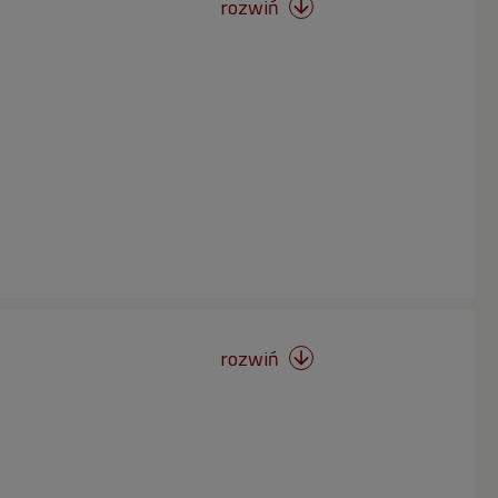
rozwiń

rozwiń
