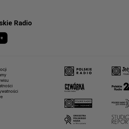
lskie Radio
re
ocji
amy
rwisu
atności
ywatności
we