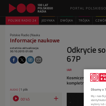
PORTAL POLSKIEGO
POLSKIE RADIO 24
JEDYNKA
DWÓJKA
TRÓJKA
CZWÓ
Polskie Radio
Nauka
Informacje naukowe
Odkrycie so
ostatnia aktualizacja:
30.10.2015 01:00
67P
Kosmiczna sonda Ros
kompletnie zaskocz
Dbamy o 
1 plik
AUDIO
My i nasi
5
p


00'45
identyfikat
wybory lub z