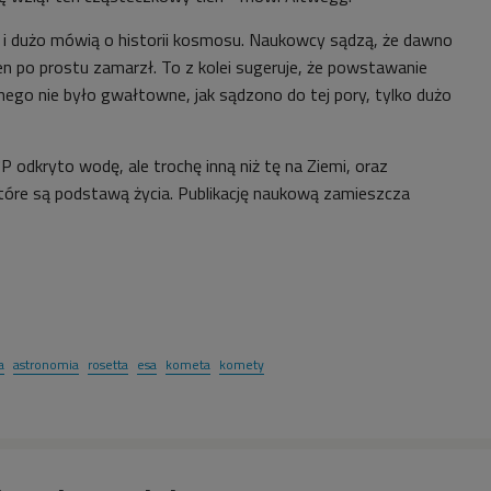
 i dużo mówią o historii kosmosu. Naukowcy sądzą, że dawno
n po prostu zamarzł. To z kolei sugeruje, że powstawanie
ego nie było gwałtowne, jak sądzono do tej pory, tylko dużo
 odkryto wodę, ale trochę inną niż tę na Ziemi, oraz
które są podstawą życia. Publikację naukową zamieszcza
a
astronomia
rosetta
esa
kometa
komety