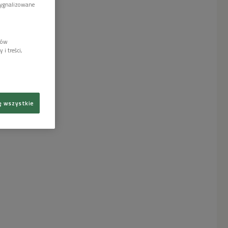
sygnalizowane
lów
i treści,
ę wszystkie