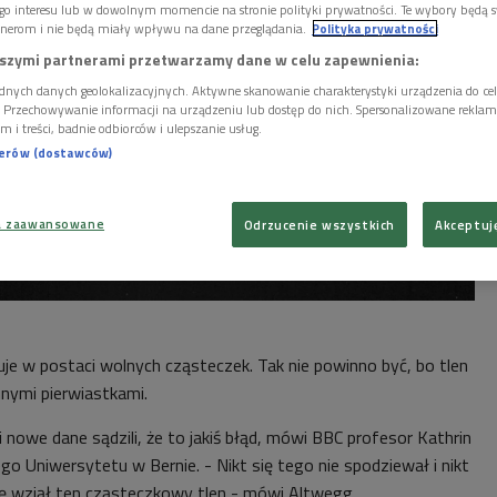
go interesu lub w dowolnym momencie na stronie polityki prywatności. Te wybory będą 
nerom i nie będą miały wpływu na dane przeglądania.
Polityka prywatności
szymi partnerami przetwarzamy dane w celu zapewnienia:
dnych danych geolokalizacyjnych. Aktywne skanowanie charakterystyki urządzenia do ce
i. Przechowywanie informacji na urządzeniu lub dostęp do nich. Spersonalizowane reklamy 
m i treści, badnie odbiorców i ulepszanie usług.
nerów (dostawców)
a zaawansowane
Odrzucenie wszystkich
Akceptuj
je w postaci wolnych cząsteczek. Tak nie powinno być, bo tlen
nnymi pierwiastkami.
nowe dane sądzili, że to jakiś błąd, mówi BBC profesor Kathrin
o Uniwersytetu w Bernie. - Nikt się tego nie spodziewał i nikt
się wziął ten cząsteczkowy tlen - mówi Altwegg.