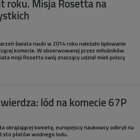
 roku. Misja Rosetta na
ystkich
arzeń świata nauki w 2014 roku należało lądowanie
dzącej komecie. W obserwowanej przez miłośników
ata misji Rosetta swój znaczący udział mieli polscy
wierdza: lód na komecie 67P
ta okrążającej kometę, europejscy naukowcy odkryli na
ad sto płatów wodnego lodu.