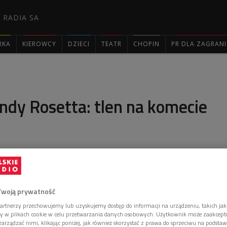
 RADIA SA
RKA
KIEROWCY
DZIECI
TEATR
CHOPIN
PR DLA ZAGRAN

ndy Rosetta: tlen na komecie
etta odkryła cząsteczkowy tlen na komecie 67P. To
yło astronomów.
Twoją prywatność
artnerzy przechowujemy lub uzyskujemy dostęp do informacji na urządzeniu, takich jak
ory w plikach cookie w celu przetwarzania danych osobowych. Użytkownik może zaakcep
arządzać nimi, klikając poniżej, jak również skorzystać z prawa do sprzeciwu na podsta