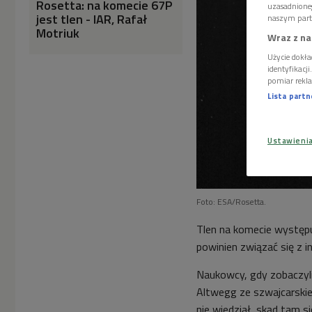
Rosetta: na komecie 67P
uzasadnione
jest tlen - IAR, Rafał
naszym part
Motriuk
Wraz z na
Użycie dokła
identyfikacj
pomiar rekla
Lista part
Ustawieni
Foto: ESA/Rosetta.
Tlen na komecie występu
powinien związać się z i
Naukowcy, gdy zobaczyli 
Altwegg ze szwajcarskieg
nie wiedział, skąd tam 