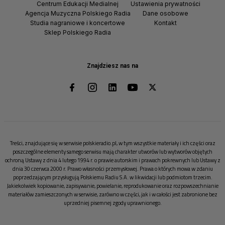
Centrum Edukacji Medialnej
Ustawienia prywatności
Agencja Muzyczna Polskiego Radia
Dane osobowe
Studia nagraniowe i koncertowe
Kontakt
Sklep Polskiego Radia
Znajdziesz nas na
Treści, znajdujące się w serwisie polskieradio.pl, w tym wszystkie materiały i ich części oraz
poszczególne elementy samego serwisu mają charakter utworów lub wytworów objętych
ochroną Ustawy z dnia 4 lutego 1994 r. o prawie autorskim i prawach pokrewnych lub Ustawy z
dnia 30 czerwca 2000 r. Prawo własności przemysłowej. Prawa o których mowa w zdaniu
poprzedzającym przysługują Polskiemu Radiu S.A. w likwidacji lub podmiotom trzecim.
Jakiekolwiek kopiowanie, zapisywanie, powielanie, reprodukowanie oraz rozpowszechnianie
materiałów zamieszczonych w serwisie, zarówno w części, jak i w całości jest zabronione bez
uprzedniej pisemnej zgody uprawnionego.