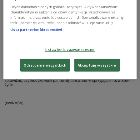
Użycie dokładnych danych geolokalizacyjnych. Aktywne skanowanie
charakterystyki urządzenia do celów identyfikacji. Przechowywanie
informacji na urządzeniu lub dostęp do nich. Spersonalizowane reklamy i
W poniedziałek Curiosity wyciągnął szufelkę, nabrał trochę gleby i "wsadził
treści, pomiar reklam i treści, badnie odbiorców i ulepszanie usług.
do buzi”, jak malowniczo opisują to amerykańskie serwisy.
Lista partnerów (dostawców)
Po co Curisity połknął glebę? Łazik jest wyposażony w zestaw do
chemicznej analizy. W swoich wnętrznościach będzie ją prażył, wibrował i
Ustawienia zaawansowane
prześwietlał, aby ustalić jej geologiczną historię. Kiedy gleba zostanie starta
na proch, zostanie poddana analizie chemicznej i mineralogicznej przez
instrument zwany CheMin.
Odrzucenie wszystkich
Akceptuję wszystkie
Piasek został pobrany w miejscu zwanym Rocknest. Badania mają
sprawdzić, czy kiedykolwiek panowały tam warunki sprzyjające rozwojowi
życia.
(ew/NASA)