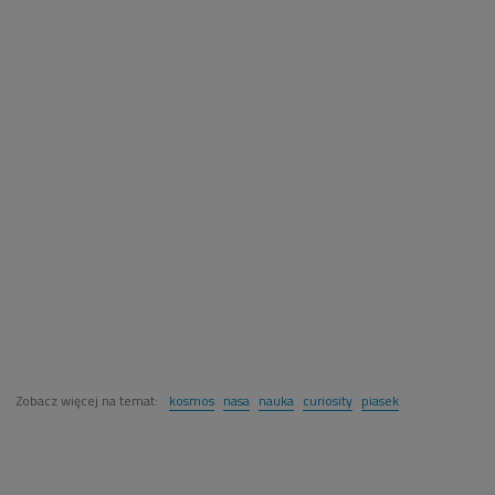
Zobacz więcej na temat:
kosmos
nasa
nauka
curiosity
piasek