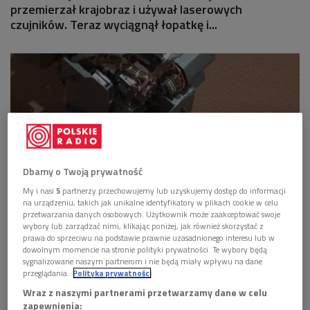
przemierzał krajobraz i używał laserowych
czujników. Teraz wyciągnął łopatkę i...
Dbamy o Twoją prywatność
My i nasi
5
partnerzy przechowujemy lub uzyskujemy dostęp do informacji
na urządzeniu, takich jak unikalne identyfikatory w plikach cookie w celu
przetwarzania danych osobowych. Użytkownik może zaakceptować swoje
wybory lub zarządzać nimi, klikając poniżej, jak również skorzystać z
prawa do sprzeciwu na podstawie prawnie uzasadnionego interesu lub w
dowolnym momencie na stronie polityki prywatności. Te wybory będą
sygnalizowane naszym partnerom i nie będą miały wpływu na dane
przeglądania.
Polityka prywatności
Curiosity i jego łopatka
Foto: NASA/JPL.
Wraz z naszymi partnerami przetwarzamy dane w celu
zapewnienia: