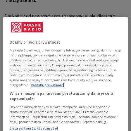
Madagaskaru.
Naukowcy od pewnego czasu zastanawiali się, dlaczego
kameleon
Furcifer labordi
osiąga najszybszy współczynnik
wzrostu i żyje najkrócej ze wszystkich czworonożnych
zwierząt. Zagadka jednak wyjaśniła się: zwierzę to większość
Dbamy o Twoją prywatność
swojego życia spędza w jajku.
My i nasi
5
partnerzy przechowujemy lub uzyskujemy dostęp do informacji
na urządzeniu, takich jak unikalne identyfikatory w plikach cookie w celu
przetwarzania danych osobowych. Użytkownik może zaakceptować swoje
wybory lub zarządzać nimi, klikając poniżej, jak również skorzystać z
Jak ustalili badacze,
F. labordi
dwie trzecie życia spędza jako …
prawa do sprzeciwu na podstawie prawnie uzasadnionego interesu lub w
jajko. Pod postacią zamkniętego w skorupce embrionu
dowolnym momencie na stronie polityki prywatności. Te wybory będą
sygnalizowane naszym partnerom i nie będą miały wpływu na dane
kameleon żyje aż 8-9 miesięcy, a po wykluciu zostaje mu już
przeglądania.
Polityka prywatności
tylko 4-5 miesięcy życia.
Wraz z naszymi partnerami przetwarzamy dane w celu
zapewnienia:
F. labordi
zamieszkuje pustynny, południowo-zachodni obszar
Użycie dokładnych danych geolokalizacyjnych. Aktywne skanowanie
Madagaskaru. Każdego roku pomiędzy marcem i listopadem
charakterystyki urządzenia do celów identyfikacji. Przechowywanie
panuje tam pora sucha, a deszcze padają jedynie pomiędzy
informacji na urządzeniu lub dostęp do nich. Spersonalizowane reklamy i
treści, pomiar reklam i treści, badnie odbiorców i ulepszanie usług.
grudniem i lutym. To właśnie ten ostry i niegościnny klimat
Lista partnerów (dostawców)