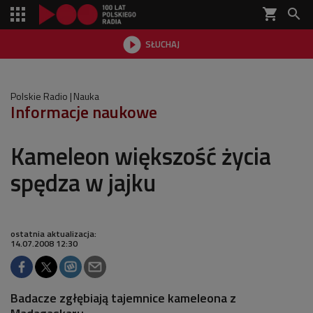
shopping_cart


SŁUCHAJ

Polskie Radio
Nauka
Informacje naukowe
Kameleon większość życia
spędza w jajku
ostatnia aktualizacja:
14.07.2008 12:30
Badacze zgłębiają tajemnice kameleona z