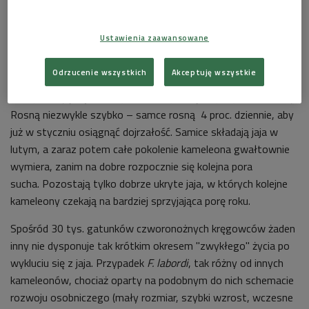
może być odpowiedzialny za niezwykły rozwój osobniczy
madagaskarskich kameleonów.
Ustawienia zaawansowane
Kristopher Karsten z Oklahoma State University wraz ze
swoimi współpracownikami opisał przypadek
F. labordi
w
Odrzucenie wszystkich
Akceptuję wszystkie
ostatnim numerze PNAS. Jak stwierdzili naukowcy, kameleony
te wykluwają się w listopadzie, na początku pory deszczowej.
Rosną niezwykle szybko – samce rosną 4 proc. dziennie, aby
już w styczniu osiągnąć dojrzałość. Samice składają jaja w
lutym, a zaraz potem całe pokolenie kameleona gwałtownie
wymiera, zanim na dobre rozpocznie się kolejna pora
sucha. Pozostają tylko dobrze ukryte jaja, w których kolejne
kameleony czekają na bardziej sprzyjająca porę roku.
Spośród 30 tys. gatunków czworonożnych kręgowców żaden
inny nie dysponuje tak krótkim okresem "zwykłego" życia po
wykluciu się z jaja. Przypadek
F. labordi
, tak różny od innych
kameleonów, chociaż oparty na podobnym do nich schemacie
rozwoju osobniczego (mały rozmiar, szybki wzrost, wczesne