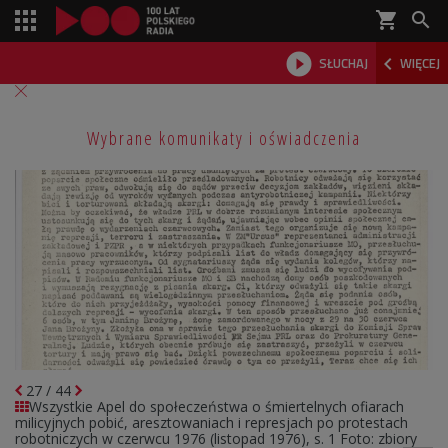
shopping_cart



SŁUCHAJ
WIĘCEJ

Wybrane komunikaty i oświadczenia
27
/
44
Wszystkie
Apel do społeczeństwa o śmiertelnych ofiarach
milicyjnych pobić, aresztowaniach i represjach po protestach
robotniczych w czerwcu 1976 (listopad 1976), s. 1
Foto: zbiory