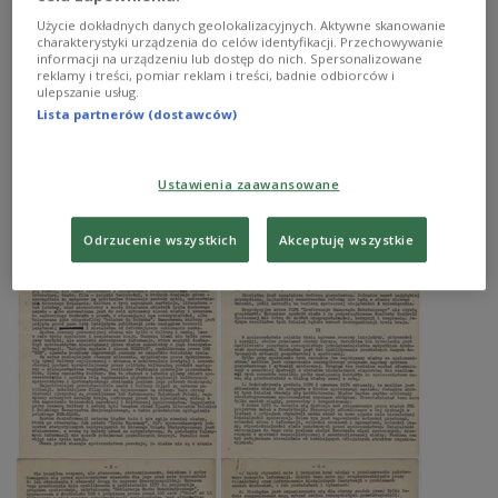
Użycie dokładnych danych geolokalizacyjnych. Aktywne skanowanie
charakterystyki urządzenia do celów identyfikacji. Przechowywanie
informacji na urządzeniu lub dostęp do nich. Spersonalizowane
reklamy i treści, pomiar reklam i treści, badnie odbiorców i
ulepszanie usług.
Lista partnerów (dostawców)
Ustawienia zaawansowane
Odrzucenie wszystkich
Akceptuję wszystkie