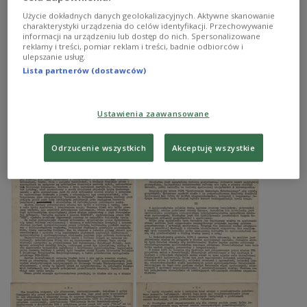
Użycie dokładnych danych geolokalizacyjnych. Aktywne skanowanie
charakterystyki urządzenia do celów identyfikacji. Przechowywanie
informacji na urządzeniu lub dostęp do nich. Spersonalizowane
reklamy i treści, pomiar reklam i treści, badnie odbiorców i
ulepszanie usług.
Lista partnerów (dostawców)
Ustawienia zaawansowane
Odrzucenie wszystkich
Akceptuję wszystkie