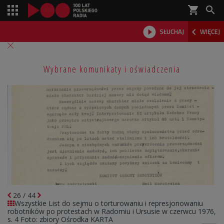
shopping_cart



SŁUCHAJ
WIĘCEJ

Wybrane komunikaty i oświadczenia
26
/
44
Wszystkie
List do sejmu o torturowaniu i represjonowaniu
robotników po protestach w Radomiu i Ursusie w czerwcu 1976,
s. 4
Foto: zbiory Ośrodka KARTA