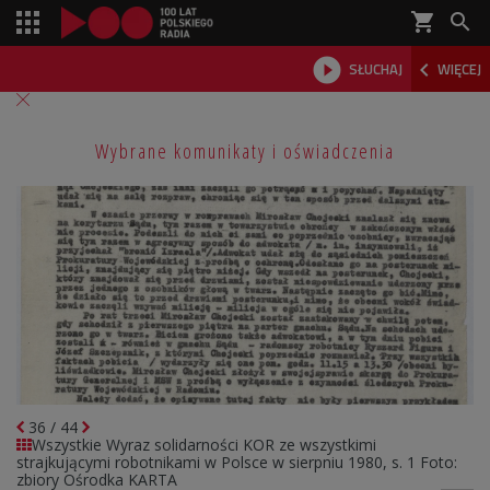
shopping_cart



SŁUCHAJ
WIĘCEJ

Wybrane komunikaty i oświadczenia
36
/
44
Wszystkie
Wyraz solidarności KOR ze wszystkimi
strajkującymi robotnikami w Polsce w sierpniu 1980, s. 1
Foto:
zbiory Ośrodka KARTA