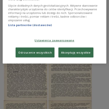
Użycie dokładnych danych geolokalizacyjnych. Aktywne skanowanie
charakterystyki urządzenia do celów identyfikacji. Przechowywanie
informacji na urządzeniu lub dostęp do nich. Spersonalizowane
reklamy i treści, pomiar reklam i treści, badnie odbiorców i
ulepszanie usług.
Lista partnerów (dostawców)
Ustawienia zaawansowane
Odrzucenie wszystkich
Akceptuję wszystkie