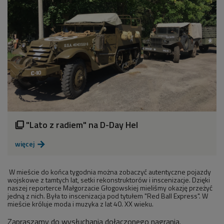
"Lato z radiem" na D-Day Hel

więcej

W mieście do końca tygodnia można zobaczyć autentyczne pojazdy
wojskowe z tamtych lat, setki rekonstruktorów i inscenizacje. Dzięki
naszej reporterce Małgorzacie Głogowskiej mieliśmy okazję przeżyć
jedną z nich. Była to inscenizacja pod tytułem "Red Ball Express". W
mieście króluje moda i muzyka z lat 40. XX wieku.
Zapraszamy do wysłuchania dołączonego nagrania.