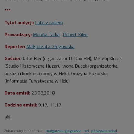
***
Tytuł audycji:
Lato z radiem
Prowadzący:
Monika Tarka
i
Robert Kilen
Reporter:
Małgorzata Głogowska
Goście:
Rafał Bier (organizator D-Day Hel), Mikołaj Klorek
(Studio Historyczne Huzar), Iwona Ducek (organizatorka
pokazu i konkursu mody w Helu), Grażyna Pozorska
(Informacja Turystyczna w Helu)
Data emisji:
23.08.2018
Godzina emisji:
9.17, 11.17
abi
Zobacz więcej na temat:
małgorzata głogowska
hel
półwysep helski