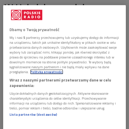
W Helu jak na wojnie
Dbamy o Twoją prywatność
ostatnia aktualizacja:
23.08.2018 14:55
My i nasi
5
partnerzy przechowujemy lub uzyskujemy dostęp do informacji
na urządzeniu, takich jak unikalne identyfikatory w plikach cookie w celu
przetwarzania danych osobowych. Użytkownik może zaakceptować swoje
wybory lub zarządzać nimi, klikając poniżej, jak również skorzystać z
prawa do sprzeciwu na podstawie prawnie uzasadnionego interesu lub w
Do 26 sierpnia w Helu trwa jedna z największych
dowolnym momencie na stronie polityki prywatności. Te wybory będą
imprez rekonstrukcyjnych w Polsce. Chodzi o D-Day
sygnalizowane naszym partnerom i nie będą miały wpływu na dane
Hel, czyli odtworzenie na helskiej plaży lądowania
przeglądania.
Polityka prywatności
Aliantów w Normandii.
Wraz z naszymi partnerami przetwarzamy dane w celu
zapewnienia:
1 plik
AUDIO
Użycie dokładnych danych geolokalizacyjnych. Aktywne skanowanie
charakterystyki urządzenia do celów identyfikacji. Przechowywanie


09'38
informacji na urządzeniu lub dostęp do nich. Spersonalizowane reklamy i
treści, pomiar reklam i treści, badnie odbiorców i ulepszanie usług.
Małgorzata Głogowska oprowadza po Helu (Lato z
Lista partnerów (dostawców)
radiem/Jedynka)