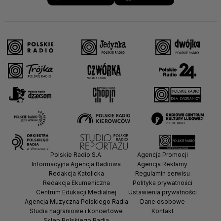
Polskie Radio S.A.
Agencja Promocji
Informacyjna Agencja Radiowa
Agencja Reklamy
Redakcja Katolicka
Regulamin serwisu
Redakcja Ekumeniczna
Polityka prywatności
Centrum Edukacji Medialnej
Ustawienia prywatności
Agencja Muzyczna Polskiego Radia
Dane osobowe
Studia nagraniowe i koncertowe
Kontakt
Sklep Polskiego Radia