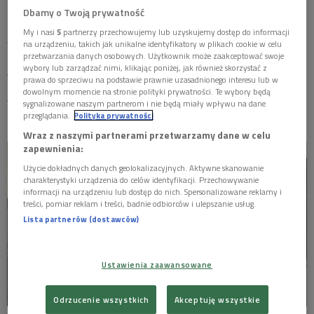
MISTRZOWIE
Dbamy o Twoją prywatność
My i nasi
5
partnerzy przechowujemy lub uzyskujemy dostęp do informacji
ostatnia aktualizacja:
na urządzeniu, takich jak unikalne identyfikatory w plikach cookie w celu
MATYSIAKOWIE
11.02.2016 17:10
przetwarzania danych osobowych. Użytkownik może zaakceptować swoje
Akcja "Woody Love” dzieje się na Brooklynie w
wybory lub zarządzać nimi, klikając poniżej, jak również skorzystać z
W JEZIORANACH
prawa do sprzeciwu na podstawie prawnie uzasadnionego interesu lub w
nędznym barze u Dickiego, gdzie spotykają się
dowolnym momencie na stronie polityki prywatności. Te wybory będą
wyrzutki społeczne, dziwacy i niespełnieni artyści.
sygnalizowane naszym partnerom i nie będą miały wpływu na dane
przeglądania.
Polityka prywatności
Wraz z naszymi partnerami przetwarzamy dane w celu
zapewnienia:
Użycie dokładnych danych geolokalizacyjnych. Aktywne skanowanie
charakterystyki urządzenia do celów identyfikacji. Przechowywanie
informacji na urządzeniu lub dostęp do nich. Spersonalizowane reklamy i
treści, pomiar reklam i treści, badnie odbiorców i ulepszanie usług.
Lista partnerów (dostawców)
Ustawienia zaawansowane
Odrzucenie wszystkich
Akceptuję wszystkie