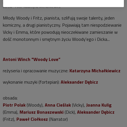
Akcja słuchowiska "Woody love" dzieje się w jednym z brooklińskich
barów
Foto: Katarzyna Michałkiewicz
Młody Woody i Fritz, pianista, szlifują swoje talenty, jeden
komiczny, a drugi pianistyczny. Pojawiają tam niespodziewanie
Vicky i Emma, które powodują nieoczekiwane zamieszanie w
dość monotonnym i smętnym życiu Woody'ego i Dicka...
Antoni Winch "Woody Love”
reżyseria i opracowanie muzyczne:
Katarzyna Michałkiewicz
wykonanie muzyki (fortepian):
Aleksander Dębicz
obsada:
Piotr Polak
(Woody),
Anna Cieślak
(Vicky),
Joanna Kulig
(Emma),
Mariusz Bonaszewski
(Dick),
Aleksander Dębicz
(Fritz),
Paweł Ciołkosz
(Narrator)