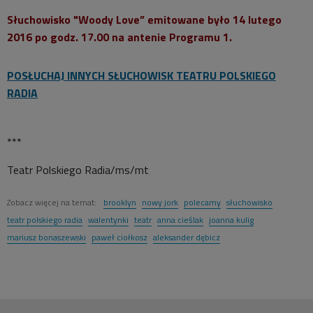
Słuchowisko "Woody Love” emitowane było 14 lutego
2016 po godz. 17.00 na antenie Programu 1.
POSŁUCHAJ INNYCH SŁUCHOWISK TEATRU POLSKIEGO
RADIA
***
Teatr Polskiego Radia/ms/mt
Zobacz więcej na temat:
brooklyn
nowy jork
polecamy
słuchowisko
teatr polskiego radia
walentynki
teatr
anna cieślak
joanna kulig
mariusz bonaszewski
paweł ciołkosz
aleksander dębicz