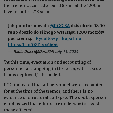
the tremor occurred around 8 a.m. at the 1200 m
level near the 713 seam.
Jak poinformowała
@PGG_SA
dziś około 08:00
rano doszło do silnego wstrząsu 1200 metrów
pod ziemią.
#Rydułtowy
#kopalnia
https://t.co/OZFlvx6606
— Radio Doxa (@DoxaFM)
July 11, 2024
"At this time, evacuation and accounting of
personnel are ongoing in that area, with rescue
teams deployed," she added.
PGG indicated that all personnel were accounted
for at the time of the tremor, and there is no
evidence of structural collapse. The spokesperson
emphasized that efforts are underway to assist
those affected.