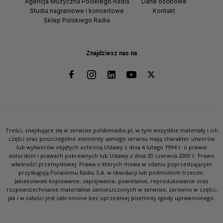
Agencja Muzyczna Polskiego Radia
Dane osobowe
Studia nagraniowe i koncertowe
Kontakt
Sklep Polskiego Radia
Znajdziesz nas na
Treści, znajdujące się w serwisie polskieradio.pl, w tym wszystkie materiały i ich
części oraz poszczególne elementy samego serwisu mają charakter utworów
lub wytworów objętych ochroną Ustawy z dnia 4 lutego 1994 r. o prawie
autorskim i prawach pokrewnych lub Ustawy z dnia 30 czerwca 2000 r. Prawo
własności przemysłowej. Prawa o których mowa w zdaniu poprzedzającym
przysługują Polskiemu Radiu S.A. w likwidacji lub podmiotom trzecim.
Jakiekolwiek kopiowanie, zapisywanie, powielanie, reprodukowanie oraz
rozpowszechnianie materiałów zamieszczonych w serwisie, zarówno w części,
jak i w całości jest zabronione bez uprzedniej pisemnej zgody uprawnionego.