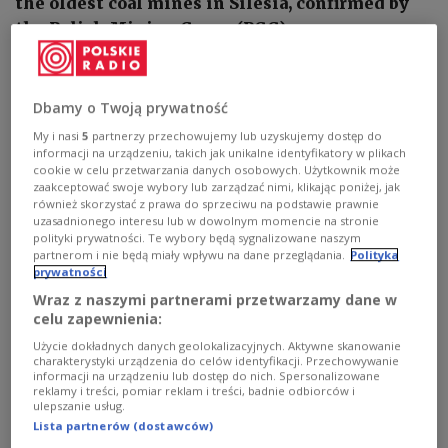
the oldest coal mines in Silesia, confirmed by
the Polish Mining Group (PGG).
Dbamy o Twoją prywatność
My i nasi
5
partnerzy przechowujemy lub uzyskujemy dostęp do
informacji na urządzeniu, takich jak unikalne identyfikatory w plikach
cookie w celu przetwarzania danych osobowych. Użytkownik może
zaakceptować swoje wybory lub zarządzać nimi, klikając poniżej, jak
również skorzystać z prawa do sprzeciwu na podstawie prawnie
uzasadnionego interesu lub w dowolnym momencie na stronie
polityki prywatności. Te wybory będą sygnalizowane naszym
partnerom i nie będą miały wpływu na dane przeglądania.
Polityka
prywatności
Wraz z naszymi partnerami przetwarzamy dane w
celu zapewnienia:
Użycie dokładnych danych geolokalizacyjnych. Aktywne skanowanie
charakterystyki urządzenia do celów identyfikacji. Przechowywanie
A significant tremor has affected Rydułtowy mine, prompting an ongoing
informacji na urządzeniu lub dostęp do nich. Spersonalizowane
rescue effort, with confirmation from the Polish Mining Group (PGG) that
reklamy i treści, pomiar reklam i treści, badnie odbiorców i
the incident occurred around 8 AM at one of Silesia's oldest coal
ulepszanie usług.
mines.
Germaillard/pixaby.com/CC0
Lista partnerów (dostawców)