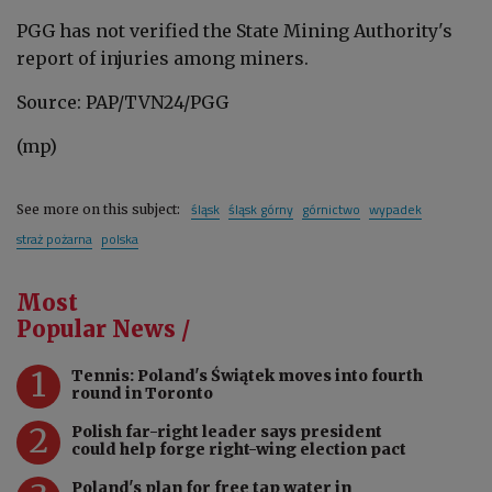
PGG has not verified the State Mining Authority's
report of injuries among miners.
Source: PAP/TVN24/PGG
(mp)
śląsk
śląsk górny
górnictwo
wypadek
See more on this subject:
straż pożarna
polska
Most
Popular News /
1
Tennis: Poland's Świątek moves into fourth
round in Toronto
2
Polish far-right leader says president
could help forge right-wing election pact
Poland's plan for free tap water in