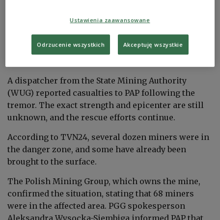
On Thursday morning, a powerful tremor occurred
at a depth of 1200 meters underground, affecting 68
Ustawienia zaawansowane
miners. As of now, 15 individuals have been
rescued, with 10 hospitalized. The ongoing rescue
Odrzucenie wszystkich
Akceptuję wszystkie
operation was confirmed by TVN24.
A dispatcher from the State Mining Authority
(WUG) reported casualties to PAP following the
tremor. The exact strength and epicenter are still
unknown, and the rescue efforts continue.
According to TVN24, several dozen miners were in
the danger zone, and some have already been
brought to the surface.
The Polish Mining Group, which owns the mine,
confirmed the situation, stating that 68 miners
were in the affected area. PGG spokesperson
Aleksandra Wysocka-Siembiga informed PAP that