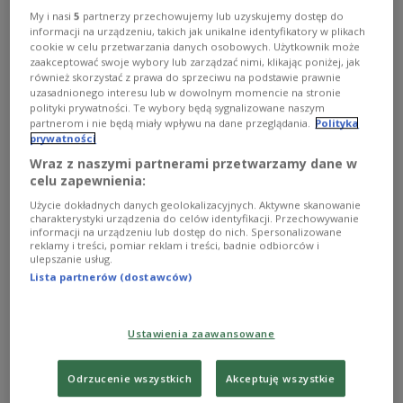
My i nasi
5
partnerzy przechowujemy lub uzyskujemy dostęp do
informacji na urządzeniu, takich jak unikalne identyfikatory w plikach
cookie w celu przetwarzania danych osobowych. Użytkownik może
zaakceptować swoje wybory lub zarządzać nimi, klikając poniżej, jak
również skorzystać z prawa do sprzeciwu na podstawie prawnie
uzasadnionego interesu lub w dowolnym momencie na stronie
polityki prywatności. Te wybory będą sygnalizowane naszym
partnerom i nie będą miały wpływu na dane przeglądania.
Polityka
prywatności
Wraz z naszymi partnerami przetwarzamy dane w
Prezydent Ukrainy Wołodymyr Zełenski
president.gov.ua
celu zapewnienia:
Użycie dokładnych danych geolokalizacyjnych. Aktywne skanowanie
- Nie wydajemy głośnych oświadczeń. Spokojnie i
charakterystyki urządzenia do celów identyfikacji. Przechowywanie
informacji na urządzeniu lub dostęp do nich. Spersonalizowane
odpowiedzialnie współpracujemy ze Stanami
reklamy i treści, pomiar reklam i treści, badnie odbiorców i
Zjednoczonymi i wszystkimi partnerami. Dalej
ulepszanie usług.
Lista partnerów (dostawców)
będziemy tylko konstruktywnie szukać rozwiązań
z naszym głównym sojusznikiem. Będę
przedstawiał argumenty, proponował alternatywy,
Ustawienia zaawansowane
ale na pewno nie dam wrogowi powodu, żeby
mówił, że to Ukraina nie chce pokoju - powiedział
Odrzucenie wszystkich
Akceptuję wszystkie
Zełenski w przemówieniu do narodu ukraińskiego,