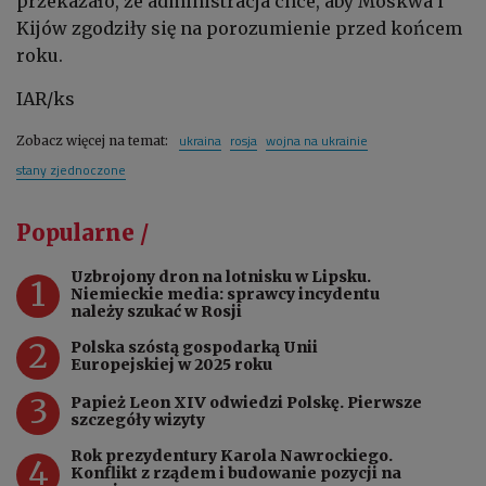
przekazało, że administracja chce, aby Moskwa i
Kijów zgodziły się na porozumienie przed końcem
roku.
IAR/ks
ukraina
rosja
wojna na ukrainie
Zobacz więcej na temat:
stany zjednoczone
Popularne /
Uzbrojony dron na lotnisku w Lipsku.
1
Niemieckie media: sprawcy incydentu
należy szukać w Rosji
2
Polska szóstą gospodarką Unii
Europejskiej w 2025 roku
3
Papież Leon XIV odwiedzi Polskę. Pierwsze
szczegóły wizyty
Rok prezydentury Karola Nawrockiego.
4
Konflikt z rządem i budowanie pozycji na