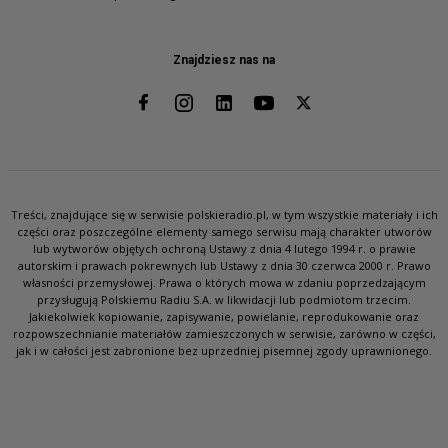
Znajdziesz nas na
Treści, znajdujące się w serwisie polskieradio.pl, w tym wszystkie materiały i ich
części oraz poszczególne elementy samego serwisu mają charakter utworów
lub wytworów objętych ochroną Ustawy z dnia 4 lutego 1994 r. o prawie
autorskim i prawach pokrewnych lub Ustawy z dnia 30 czerwca 2000 r. Prawo
własności przemysłowej. Prawa o których mowa w zdaniu poprzedzającym
przysługują Polskiemu Radiu S.A. w likwidacji lub podmiotom trzecim.
Jakiekolwiek kopiowanie, zapisywanie, powielanie, reprodukowanie oraz
rozpowszechnianie materiałów zamieszczonych w serwisie, zarówno w części,
jak i w całości jest zabronione bez uprzedniej pisemnej zgody uprawnionego.
SŁUCHAJ