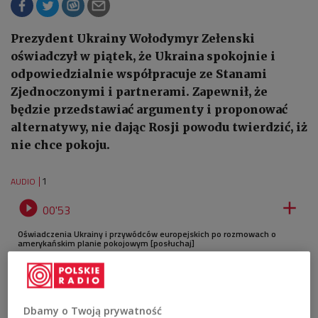
Prezydent Ukrainy Wołodymyr Zełenski
oświadczył w piątek, że Ukraina spokojnie i
odpowiedzialnie współpracuje ze Stanami
Zjednoczonymi i partnerami. Zapewnił, że
będzie przedstawiać argumenty i proponować
alternatywy, nie dając Rosji powodu twierdzić, iż
nie chce pokoju.
1
AUDIO


00'53
Oświadczenia Ukrainy i przywódców europejskich po rozmowach o
amerykańskim planie pokojowym [posłuchaj]
Dbamy o Twoją prywatność