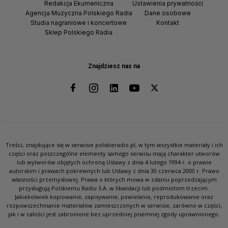
Redakcja Ekumeniczna
Ustawienia prywatności
Agencja Muzyczna Polskiego Radia
Dane osobowe
Studia nagraniowe i koncertowe
Kontakt
Sklep Polskiego Radia
Znajdziesz nas na
Treści, znajdujące się w serwisie polskieradio.pl, w tym wszystkie materiały i ich
części oraz poszczególne elementy samego serwisu mają charakter utworów
lub wytworów objętych ochroną Ustawy z dnia 4 lutego 1994 r. o prawie
autorskim i prawach pokrewnych lub Ustawy z dnia 30 czerwca 2000 r. Prawo
własności przemysłowej. Prawa o których mowa w zdaniu poprzedzającym
przysługują Polskiemu Radiu S.A. w likwidacji lub podmiotom trzecim.
Jakiekolwiek kopiowanie, zapisywanie, powielanie, reprodukowanie oraz
rozpowszechnianie materiałów zamieszczonych w serwisie, zarówno w części,
jak i w całości jest zabronione bez uprzedniej pisemnej zgody uprawnionego.