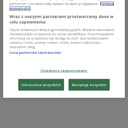
partnerom i nie będą miały wpływu na dane przeglądania.
Polityka
rakiet w kierunku Kijowa. Około godz. 6 (godz. 5 w
prywatności
Polsce) ukraińskie siły ostrzelały je, strącając jeden
Wraz z naszymi partnerami przetwarzamy dane w
pocisk manewrujący - czytamy w komunikacie.
celu zapewnienia:
Użycie dokładnych danych geolokalizacyjnych. Aktywne skanowanie
charakterystyki urządzenia do celów identyfikacji. Przechowywanie
Według wstępnych danych rosyjska armia
informacji na urządzeniu lub dostęp do nich. Spersonalizowane
reklamy i treści, pomiar reklam i treści, badnie odbiorców i
wystrzeliła rakiety z samolotów Tu-95 znad Morza
ulepszanie usług.
Kaspijskiego.
Lista partnerów (dostawców)
Ustawienia zaawansowane
Odrzucenie wszystkich
Akceptuję wszystkie