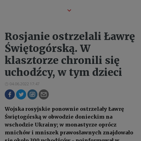
Rosjanie ostrzelali Ławrę
Świętogórską. W
klasztorze chronili się
uchodźcy, w tym dzieci
04.06.2022 17:47
Wojska rosyjskie ponownie ostrzelały Ławrę
Świętogórską w obwodzie donieckim na
wschodzie Ukrainy; w monastyrze oprócz
mnichów i mniszek prawosławnych znajdowało
się około 300 uchodźców - poinformował w