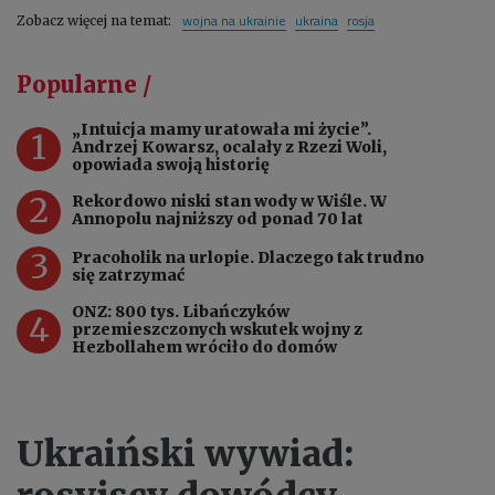
wojna na ukrainie
ukraina
rosja
Zobacz więcej na temat:
Popularne /
„Intuicja mamy uratowała mi życie”.
1
Andrzej Kowarsz, ocalały z Rzezi Woli,
opowiada swoją historię
2
Rekordowo niski stan wody w Wiśle. W
Annopolu najniższy od ponad 70 lat
3
Pracoholik na urlopie. Dlaczego tak trudno
się zatrzymać
ONZ: 800 tys. Libańczyków
4
przemieszczonych wskutek wojny z
Hezbollahem wróciło do domów
Ukraiński wywiad: