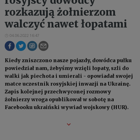
rosyjscy dowódcy
rozkazują żołnierzom
walczyć nawet łopatami
04.06.2022 16:47
Kiedy zniszczono nasze pojazdy, dowódca pułku
powiedział nam, żebyśmy wzięli łopaty, szli do
walki jak piechota i umierali - opowiadał swojej
matce uczestnik rosyjskiej inwazji na Ukrainę.
Zapis kolejnej przechwyconej rozmowy
żołnierzy wroga opublikował w sobotę na
Facebooku ukraiński wywiad wojskowy (HUR).