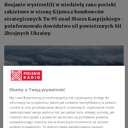
Rosjanie wystrzelili w niedzielę rano pociski
rakietowe w stronę Kijowa z bombowców
strategicznych Tu-95 znad Morza Kaspijskiego -
poinformowało dowództwo sił powietrznych Sił
Zbrojnych Ukrainy.
Dbamy o Twoją prywatność
My i nasi
5
partnerzy przechowujemy lub uzyskujemy dostęp do
informacji na urządzeniu, takich jak unikalne identyfikatory w plikach
cookie w celu przetwarzania danych osobowych. Użytkownik może
zaakceptować swoje wybory lub zarządzać nimi, klikając poniżej, jak
Rosyjski bombowiec strategiczny TU-95
Shutterstock/Fasttailwind
również skorzystać z prawa do sprzeciwu na podstawie prawnie
uzasadnionego interesu lub w dowolnym momencie na stronie
polityki prywatności. Te wybory będą sygnalizowane naszym
W niedzielę rano przeciwnik wystrzelił kilka