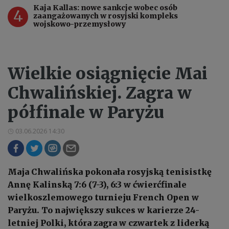
Kaja Kallas: nowe sankcje wobec osób
4
zaangażowanych w rosyjski kompleks
wojskowo-przemysłowy
Wielkie osiągnięcie Mai
Chwalińskiej. Zagra w
półfinale w Paryżu
03.06.2026 14:30
Maja Chwalińska pokonała rosyjską tenisistkę
Annę Kalinską 7:6 (7-3), 6:3 w ćwierćfinale
wielkoszlemowego turnieju French Open w
Paryżu. To największy sukces w karierze 24-
letniej Polki, która zagra w czwartek z liderką