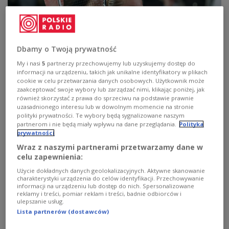
Dbamy o Twoją prywatność
My i nasi
5
partnerzy przechowujemy lub uzyskujemy dostęp do
informacji na urządzeniu, takich jak unikalne identyfikatory w plikach
cookie w celu przetwarzania danych osobowych. Użytkownik może
zaakceptować swoje wybory lub zarządzać nimi, klikając poniżej, jak
również skorzystać z prawa do sprzeciwu na podstawie prawnie
uzasadnionego interesu lub w dowolnym momencie na stronie
Maja Chwalińska
EPA/MOHAMMED BADRA
polityki prywatności. Te wybory będą sygnalizowane naszym
partnerom i nie będą miały wpływu na dane przeglądania.
Polityka
W hali przylotów zawodniczkę powitały dziesiątki
prywatności
kibiców, chcących zdobyć autograf lub zrobić sobie
Wraz z naszymi partnerami przetwarzamy dane w
zdjęcie z rewelacją imprezy w Paryżu. Na to jednak
celu zapewnienia:
nie było zbyt wielu okazji, bo Maja Chwalińska
Użycie dokładnych danych geolokalizacyjnych. Aktywne skanowanie
została szybko przeprowadzona do samochodu i
charakterystyki urządzenia do celów identyfikacji. Przechowywanie
informacji na urządzeniu lub dostęp do nich. Spersonalizowane
odjechała z lotniska.
reklamy i treści, pomiar reklam i treści, badnie odbiorców i
ulepszanie usług.
Lista partnerów (dostawców)
Maja Chwalińska, mimo przegranej z Mirrą