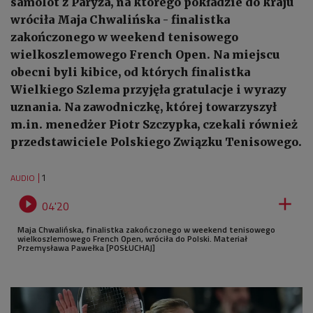
samolot z Paryża, na którego pokładzie do kraju
wróciła Maja Chwalińska - finalistka
zakończonego w weekend tenisowego
wielkoszlemowego French Open. Na miejscu
obecni byli kibice, od których finalistka
Wielkiego Szlema przyjęła gratulacje i wyrazy
uznania. Na zawodniczkę, której towarzyszył
m.in. menedżer Piotr Szczypka, czekali również
przedstawiciele Polskiego Związku Tenisowego.
1
AUDIO


04'20
Maja Chwalińska, finalistka zakończonego w weekend tenisowego
wielkoszlemowego French Open, wróciła do Polski. Materiał
Przemysława Pawełka [POSŁUCHAJ]