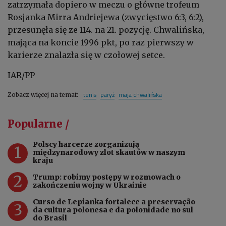
zatrzymała dopiero w meczu o główne trofeum
Rosjanka Mirra Andriejewa (zwycięstwo 6:3, 6:2),
przesunęła się ze 114. na 21. pozycję. Chwalińska,
mająca na koncie 1996 pkt, po raz pierwszy w
karierze znalazła się w czołowej setce.
IAR/PP
tenis
paryż
maja chwalińska
Zobacz więcej na temat:
Popularne /
Polscy harcerze zorganizują
1
międzynarodowy zlot skautów w naszym
kraju
2
Trump: robimy postępy w rozmowach o
zakończeniu wojny w Ukrainie
Curso de Lepianka fortalece a preservação
3
da cultura polonesa e da polonidade no sul
do Brasil