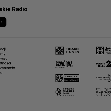
lskie Radio
re
ocji
amy
rwisu
atności
ywatności
we