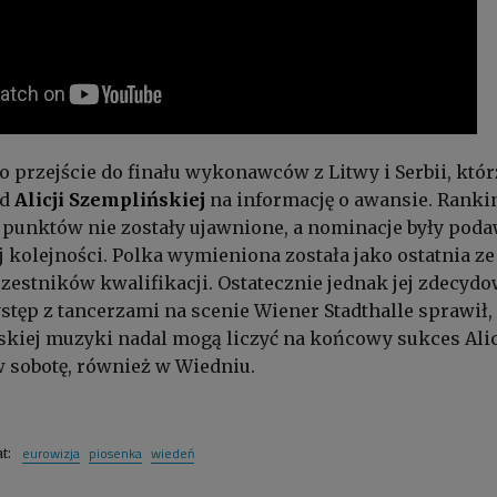
o przejście do finału wykonawców z Litwy i Serbii, któr
od
Alicji Szemplińskiej
na informację o awansie. Ranki
 punktów nie zostały ujawnione, a nominacje były pod
kolejności. Polka wymieniona została jako ostatnia ze
zestników kwalifikacji. Ostatecznie jednak jej zdecyd
stęp z tancerzami na scenie Wiener Stadthalle sprawił, 
olskiej muzyki nadal mogą liczyć na końcowy sukces Alic
 sobotę, również w Wiedniu.
eurowizja
piosenka
wiedeń
at: