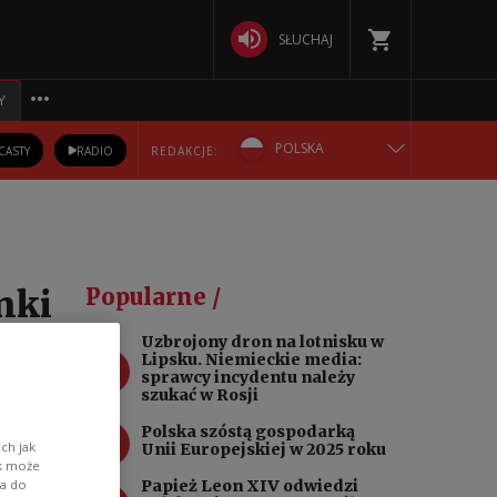
SŁUCHAJ
Y
POLSKA
CASTY
RADIO
REDAKCJE:
ENGLISH
БЕЛАРУСКАЯ
nki
Popularne /
DEUTSCH
Uzbrojony dron na lotnisku w
1
Lipsku. Niemieckie media:
РУССКИЙ
sprawcy incydentu należy
szukać w Rosji
wśród
УКРАЇНСЬКА
2
Polska szóstą gospodarką
ch jak
Unii Europejskiej w 2025 roku
ik może
 Unii
wa do
Papież Leon XIV odwiedzi