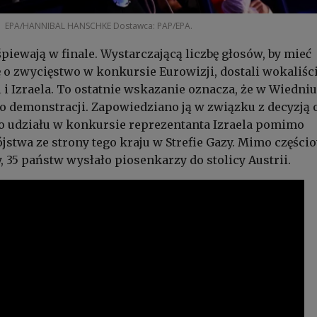
EPA/HANNIBAL HANSCHKE Dostawca: PAP/EPA.
śpiewają w finale. Wystarczającą liczbę głosów, by mieć
 o zwycięstwo w konkursie Eurowizji, dostali wokaliści
i i Izraela. To ostatnie wskazanie oznacza, że w Wiedni
do demonstracji. Zapowiedziano ją w związku z decyzją 
o udziału w konkursie reprezentanta Izraela pomimo
jstwa ze strony tego kraju w Strefie Gazy. Mimo częśc
, 35 państw wysłało piosenkarzy do stolicy Austrii.