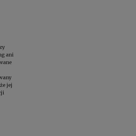
zy
ng ani
awane
owany
że jej
ji