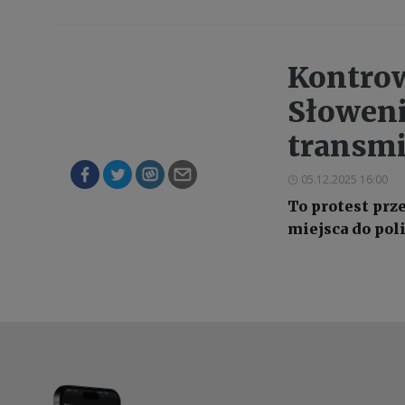
Kontrow
Słoweni
transm
05.12.2025 16:00
To protest prze
miejsca do pol