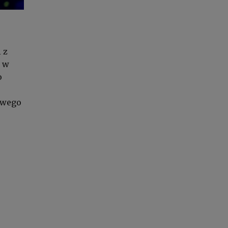
 z
u w
o
iowego