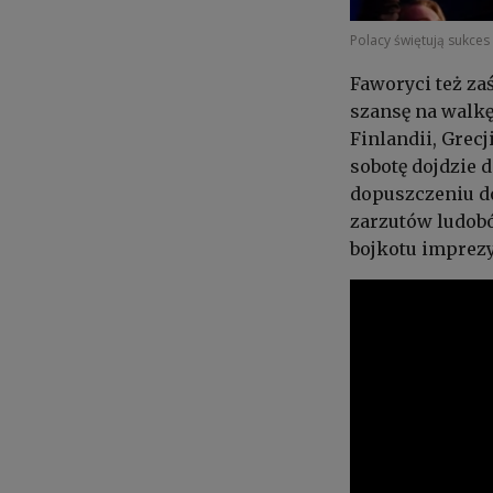
Polacy świętują sukces
Faworyci też za
szansę na walkę
Finlandii, Grecj
sobotę dojdzie 
dopuszczeniu d
zarzutów ludobó
bojkotu imprezy