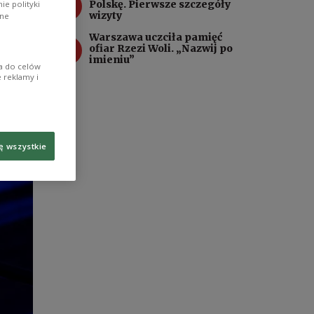
3
Polskę. Pierwsze szczegóły
e polityki
wizyty
ane
Warszawa uczciła pamięć
4
ofiar Rzezi Woli. „Nazwij po
imieniu”
ia do celów
 reklamy i
ę wszystkie