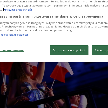
na podstawie prawnie uzasadnionego interesu lub w dowolnym momencie na stroni
i. Te wybory będą sygnalizowane naszym partnerom i nie będą miały wpływu na d
a.
Polityka prywatności
aszymi partnerami przetwarzamy dane w celu zapewnienia:
adnych danych geolokalizacyjnych. Aktywne skanowanie charakterystyki urządzen
ji. Przechowywanie informacji na urządzeniu lub dostęp do nich. Spersonalizowane
iar reklam i treści, badnie odbiorców i ulepszanie usług.
tnerów (dostawców)
a zaawansowane
Odrzucenie wszystkich
Akceptuj