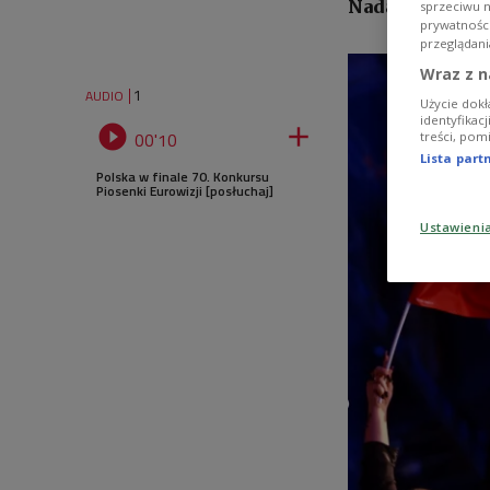
Nadawców
sprzeciwu 
prywatnośc
przeglądani
Wraz z n
1
AUDIO
Użycie dokł
identyfikac


00'10
treści, pom
Lista par
Polska w finale 70. Konkursu
Piosenki Eurowizji [posłuchaj]
Ustawieni