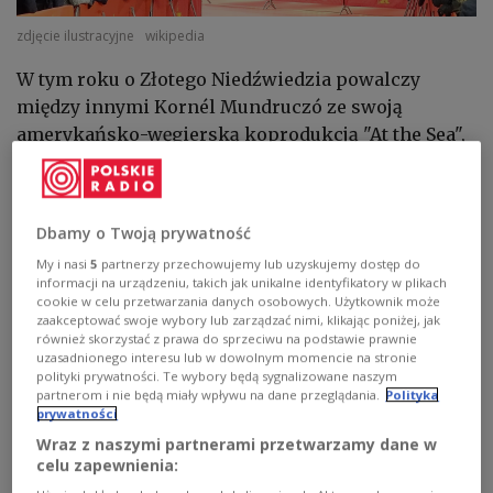
zdjęcie ilustracyjne
wikipedia
W tym roku o Złotego Niedźwiedzia powalczy
między innymi Kornél Mundruczó ze swoją
amerykańsko-węgierską koprodukcją "At the Sea",
której gwiazdą jest Amy Adams. Będzie też
amerykański dramat z Channingiem Tatumem
"Josephine" oraz z licznymi gwiazdami film
Dbamy o Twoją prywatność
"Rosebush Pruning" (w obsadzie są: Callum Turner,
My i nasi
5
partnerzy przechowujemy lub uzyskujemy dostęp do
Riley Keough, Jamie Bell, Elle Fanning, Pamela
informacji na urządzeniu, takich jak unikalne identyfikatory w plikach
Anderson).
cookie w celu przetwarzania danych osobowych. Użytkownik może
zaakceptować swoje wybory lub zarządzać nimi, klikając poniżej, jak
również skorzystać z prawa do sprzeciwu na podstawie prawnie
uzasadnionego interesu lub w dowolnym momencie na stronie
W swojej pierwszej dużej roli od czasu "Strefy
polityki prywatności. Te wybory będą sygnalizowane naszym
interesów" zobaczymy także Sandrę Hüller, która
partnerom i nie będą miały wpływu na dane przeglądania.
Polityka
prywatności
pojawi się w dramacie kostiumowym "Rose".
Wraz z naszymi partnerami przetwarzamy dane w
Najważniejszym polskim akcentem tegorocznej
celu zapewnienia:
edycji jest koprodukcja „Dust” w reżyserii Anke