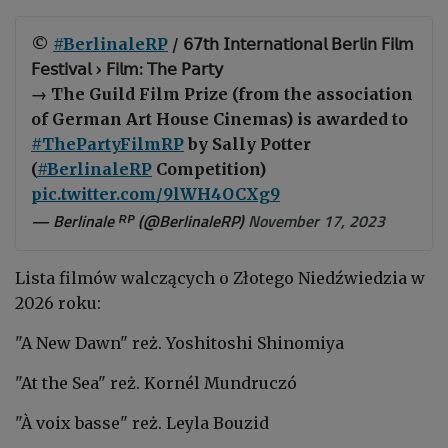
©
#BerlinaleRP
/ 𝟨𝟩𝗍𝗁 𝖨𝗇𝗍𝖾𝗋𝗇𝖺𝗍𝗂𝗈𝗇𝖺𝗅 𝖡𝖾𝗋𝗅𝗂𝗇 𝖥𝗂𝗅𝗆
𝖥𝖾𝗌𝗍𝗂𝗏𝖺𝗅 › 𝖥𝗂𝗅𝗆: 𝖳𝗁𝖾 𝖯𝖺𝗋𝗍𝗒
→ The Guild Film Prize (from the association
of German Art House Cinemas) is awarded to
#ThePartyFilmRP
by Sally Potter
(
#BerlinaleRP
Competition)
pic.twitter.com/9lWH4OCXg9
— Berlinale ᴿᴾ (@BerlinaleRP)
November 17, 2023
Lista filmów walczących o Złotego Niedźwiedzia w
2026 roku:
"A New Dawn" reż. Yoshitoshi Shinomiya
"At the Sea" reż. Kornél Mundruczó
"À voix basse" reż. Leyla Bouzid