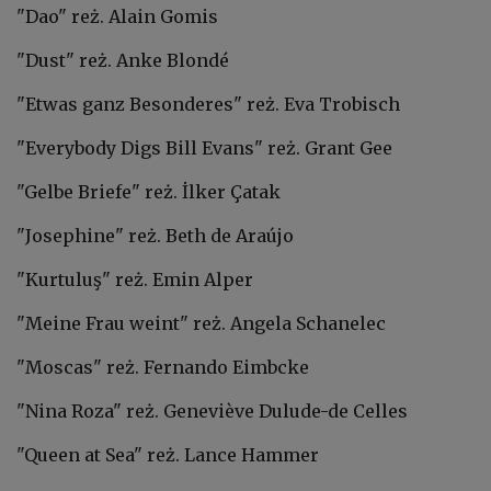
"Dao" reż. Alain Gomis
"Dust" reż. Anke Blondé
"Etwas ganz Besonderes" reż. Eva Trobisch
"Everybody Digs Bill Evans" reż. Grant Gee
"Gelbe Briefe" reż. İlker Çatak
"Josephine" reż. Beth de Araújo
"Kurtuluş" reż. Emin Alper
"Meine Frau weint" reż. Angela Schanelec
"Moscas" reż. Fernando Eimbcke
"Nina Roza" reż. Geneviève Dulude-de Celles
"Queen at Sea" reż. Lance Hammer