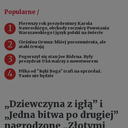
Popularne /
Pierwszy rok prezydentury Karola
1
Nawrockiego, obchody rocznicy Powstania
Warszawskiego i język polski na świecie
2
Cieśnina Ormuz: bliżej porozumienia, ale
ataki trwają
3
Pogorszył się stan Joe Bidena. Były
prezydent USA walczy z nowotworem
4
Piłka od "Ręki Boga" trafi na sprzedaż.
Tanio nie będzie
„Dziewczyna z igłą” i
„Jedna bitwa po drugiej”
nagrodzone „Złotymi