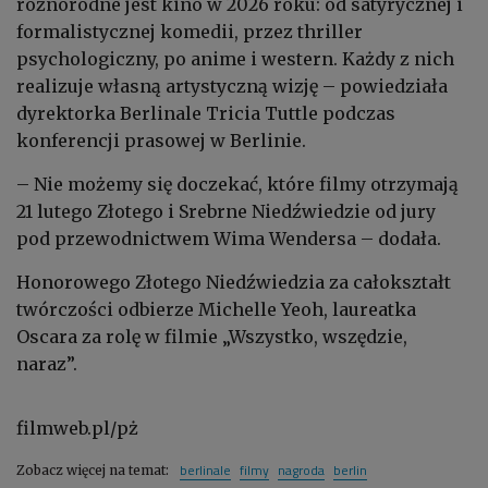
różnorodne jest kino w 2026 roku: od satyrycznej i
formalistycznej komedii, przez thriller
psychologiczny, po anime i western. Każdy z nich
realizuje własną artystyczną wizję – powiedziała
dyrektorka Berlinale Tricia Tuttle podczas
konferencji prasowej w Berlinie.
– Nie możemy się doczekać, które filmy otrzymają
21 lutego Złotego i Srebrne Niedźwiedzie od jury
pod przewodnictwem Wima Wendersa – dodała.
Honorowego Złotego Niedźwiedzia
za całokształt
twórczości odbierze Michelle Yeoh, laureatka
Oscara za rolę w filmie „Wszystko, wszędzie,
naraz”.
filmweb.pl/pż
berlinale
filmy
nagroda
berlin
Zobacz więcej na temat: