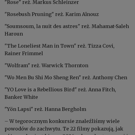
"Rose" reż. Markus Schleinzer
"Rosebush Pruning" reż. Karim Aïnouz
"Soumsoum, la nuit des astres" reż. Mahamat-Saleh
Haroun
"The Loneliest Man in Town" reż. Tizza Covi,
Rainer Frimmel
"Wolfram" reż. Warwick Thornton
"Wo Men Bu Shi Mo Sheng Ren" reż. Anthony Chen
"YO Love is a Rebellious Bird" reż. Anna Fitch,
Banker White
"Yön Lapsi" reż. Hanna Bergholm
– W tegorocznym konkursie znaleźliśmy wiele
powodów do zachwytu. Te 22 filmy pokazują, jak