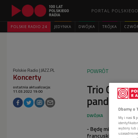
PORTAL POLSKIEGO
POLSKIE RADIO 24
JEDYNKA
DWÓJKA
TRÓJKA
CZWÓ
Polskie Radio
JAZZ.PL
POWRÓT
Koncerty
Trio Obara S
ostatnia aktualizacja:
11.03.2022 19:00
pandemii 
Dbamy o 
My i nasi
5
p
identyfikat
- Będę miał przyjem
wybory lub z
uzasadnione
francuskim klarneci