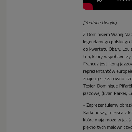
[YouTube Dwójki]
Z Dominikiem Wanią
Mac
legendarnego polskiego 
do kwartetu Obary. Loui
tria, który współtworzy
Francuz jest ikoną jazz
reprezentantów europejs
znajdują się zarówno czo
Texier, Dominique Pifarél
jazzowej (Evan Parker, C
- Zaprezentujemy obrazk
Karkonoszy, miejsca z kt
które mają
może
w jakiś
piękno tych malowniczyc