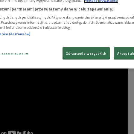
nerom i nie będą miały wpływu na dane przeglądania.
Polityka prywatności
niony saksofonista Maciej Obara zapowiadał koncert z
szymi partnerami przetwarzamy dane w celu zapewnienia:
dnych danych geolokalizacyjnych. Aktywne skanowanie charakterystyki urządzenia do ce
i. Przechowywanie informacji na urządzeniu lub dostęp do nich. Spersonalizowane reklamy 
m i treści, badnie odbiorców i ulepszanie usług.
nerów (dostawców)
a zaawansowane
Odrzucenie wszystkich
Akceptuj