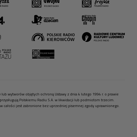
ów lub wytworów objętych ochroną Ustawy z dnia 4 lutego 1994 r. o prawie
zysługują Polskiemu Radiu S.A. w likwidacji lub podmiotom trzecim.
 w całości jest zabronione bez uprzedniej pisemnej zgody uprawnionego.