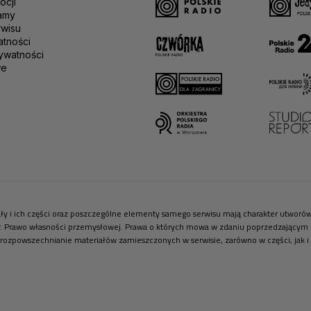
ocji
amy
rwisu
atności
ywatności
we
riały i ich części oraz poszczególne elementy samego serwisu mają charakter utwor
r. Prawo własności przemysłowej. Prawa o których mowa w zdaniu poprzedzającym pr
 rozpowszechnianie materiałów zamieszczonych w serwisie, zarówno w części, jak i