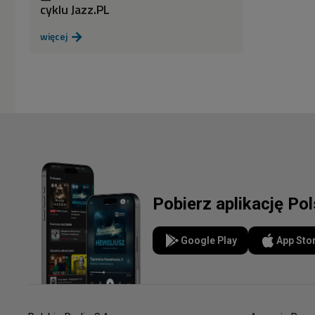
cyklu Jazz.PL
więcej

Pobierz aplikację Po
Google Play
App Sto