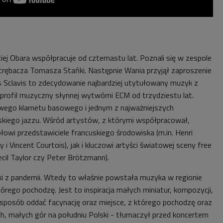
iej Obara współpracuje od czternastu lat. Poznali się w zespole
trębacza Tomasza Stańki. Następnie Wania przyjął zaproszenie
s Sclavis to zdecydowanie najbardziej utytułowany muzyk z
 profil muzyczny słynnej wytwórni ECM od trzydziestu lat.
owego klarnetu basowego i jednym z najważniejszych
kiego jazzu. Wśród artystów, z którymi współpracował,
łowi przedstawiciele francuskiego środowiska (m.in. Henri
y i Vincent Courtois), jak i kluczowi artyści światowej sceny free
ecil Taylor czy Peter Brötzmann).
i z pandemii. Wtedy to właśnie powstała muzyka w regionie
órego pochodzę. Jest to inspiracja małych miniatur, kompozycji,
 sposób oddać facynację oraz miejsce, z którego pochodzę oraz
h, małych gór na południu Polski - tłumaczył przed koncertem