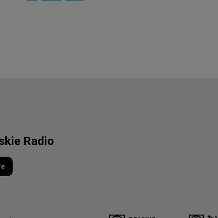
lskie Radio
re