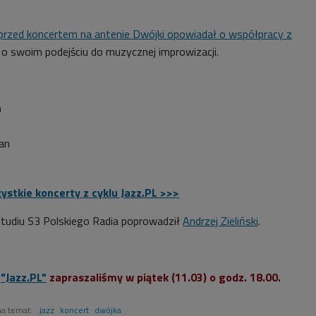
ż przed koncertem na antenie Dwójki opowiadał o współpracy z
e o swoim podejściu do muzycznej improwizacji.
n
an
ystkie koncerty z cyklu Jazz.PL >>>
tudiu S3 Polskiego Radia poprowadził
Andrzej Zieliński
.
ę
"Jazz.PL"
zapraszaliśmy w piątek (11.03) o godz. 18.00.
na temat:
jazz
koncert
dwójka