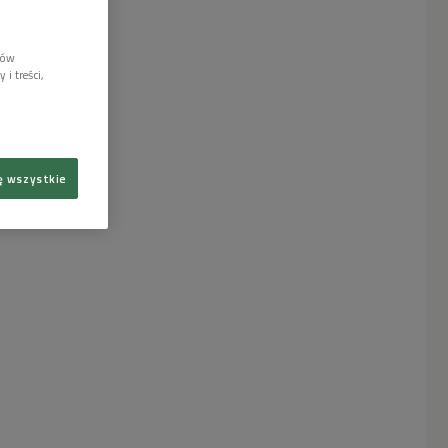
lów
i treści,
ę wszystkie