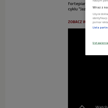
naszym part
fortepianie - tak ce
Wraz z na
cyklu "Jazz.PL".
Użycie dokła
identyfikacj
ZOBACZ WIDEO:
pomiar rekla
Lista part
Ustawieni