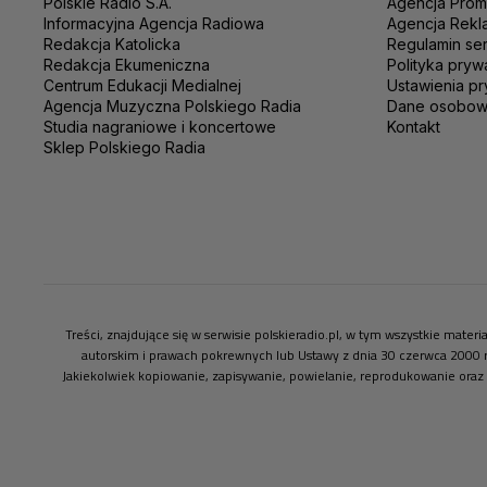
Polskie Radio S.A.
Agencja Prom
Informacyjna Agencja Radiowa
Agencja Rekl
Redakcja Katolicka
Regulamin se
Redakcja Ekumeniczna
Polityka pryw
Centrum Edukacji Medialnej
Ustawienia pr
Agencja Muzyczna Polskiego Radia
Dane osobo
Studia nagraniowe i koncertowe
Kontakt
Sklep Polskiego Radia
Treści, znajdujące się w serwisie polskieradio.pl, w tym wszystkie mate
autorskim i prawach pokrewnych lub Ustawy z dnia 30 czerwca 2000 
Jakiekolwiek kopiowanie, zapisywanie, powielanie, reprodukowanie oraz