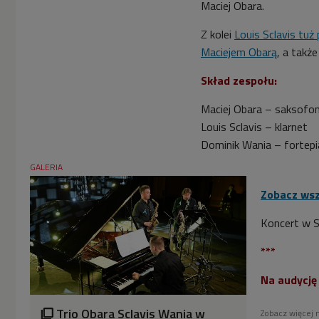
Maciej Obara.
Z kolei
Louis Sclavis tu
Maciejem Obarą
, a takż
Skład zespołu:
Maciej Obara – saksofo
Louis Sclavis – klarnet
Dominik Wania – fortepi
GALERIA
Zobacz wsz
Koncert w S
***
Na audycj
Trio Obara Sclavis Wania w
Zobacz więcej 
