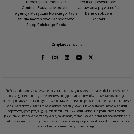
Redakcja Ekumeniczna
Polityka prywatności
Centrum Edukacji Medialnej
Ustawienia prywatności
Agencja Muzyczna Polskiego Radia
Dane osobowe
Studia nagraniowe i koncertowe
Kontakt
Sklep Polskiego Radia
Znajdziesz nas na
Treści, znajdujące się w serwisie polskieradio.pl, w tym wszystkie materiały i ich części oraz
poszczególne elementy samego serwisu mają charakter utworów lub wytworów objętych
ochroną Ustawy z dnia 4 lutego 1994 r. o prawie autorskim i prawach pokrewnych lub Ustawy z
dnia 30 czerwca 2000 r. Prawo własności przemysłowej. Prawa o których mowa w zdaniu
poprzedzającym przysługują Polskiemu Radiu S.A. w likwidacji lub podmiotom trzecim.
Jakiekolwiek kopiowanie, zapisywanie, powielanie, reprodukowanie oraz rozpowszechnianie
materiałów zamieszczonych w serwisie, zarówno w części, jak i w całości jest zabronione bez
uprzedniej pisemnej zgody uprawnionego.