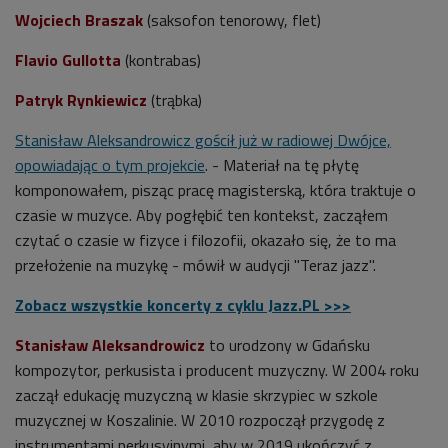
Wojciech Braszak
(saksofon tenorowy, flet)
Flavio Gullotta
(kontrabas)
Patryk Rynkiewicz
(trąbka)
Stanisław Aleksandrowicz
gościł już w radiowej Dwójce,
opowiadając o tym projekcie
. - Materiał na tę płytę
komponowałem, pisząc pracę magisterską, która traktuje o
czasie w muzyce. Aby pogłębić ten kontekst, zacząłem
czytać o czasie w fizyce i filozofii, okazało się, że to ma
przełożenie na muzykę - mówił w audycji "Teraz jazz".
Zobacz wszystkie koncerty z cyklu Jazz.PL >>>
Stanisław Aleksandrowicz
to urodzony w Gdańsku
kompozytor, perkusista i producent muzyczny. W 2004 roku
zaczął edukację muzyczną w klasie skrzypiec w szkole
muzycznej w Koszalinie. W 2010 rozpoczął przygodę z
instrumentami perkusyjnymi, aby w 2019 ukończyć z