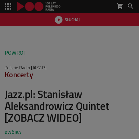
shopping_cart


SŁUCHAJ

POWRÓT
Polskie Radio
JAZZ.PL
Koncerty
Jazz.pl: Stanisław
Aleksandrowicz Quintet
[ZOBACZ WIDEO]