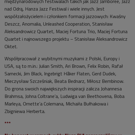
międzynarodowych festiwalach takich jak Jazz Jamboree, Jazz
nad Odrą, Hanza Jazz Festiwal i wiele innych. Jest
współzałożycielem i członkiem formacji jazzowych: Kwaśny
Deszcz, Anomalia, Unleashed Cooperation, Stanisław
Aleksandrowicz Quartet, Maciej Fortuna Trio, Maciej Fortuna
Quartet i najnowszego projektu – Stanisław Aleksandrowicz
Oktet.
Współpracował z wybitnymi muzykami z Polski, Europy i
USA, są to m.in.: Julian Smith, Ari Brown, Felix Robin, Rafał
Sarnecki, Jim Black, Ingebrigt Håker Flaten, Gerd Dudek,
Mieczysław Szcześniak, Beata Bednarz, Miłosz Bembinow.
Do grona swoich największych inspiracji zalicza Johannesa
Brahmsa, Johna Coltrane’a, Ludwiga van Beethovena, Boba
Marleya, Ornette’a Colemana, Michaiła Bułhakowa i
Zbigniewa Herberta.
***