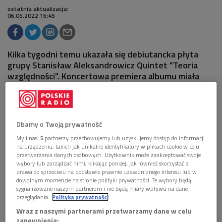
ostatnia aktualizacja:
06.05.2022 16:45
Kilka tygodni temu ukazała się debiutancka płyta
grupy Stanisław Aleksandrowicz Quintet "Teoria
względności". Koncertowa premiera albumu miała
miejsce w ramach cyklu "Jazz.PL".
Oglądaj wideo:
Dbamy o Twoją prywatność
My i nasi
5
partnerzy przechowujemy lub uzyskujemy dostęp do informacji
na urządzeniu, takich jak unikalne identyfikatory w plikach cookie w celu
przetwarzania danych osobowych. Użytkownik może zaakceptować swoje
wybory lub zarządzać nimi, klikając poniżej, jak również skorzystać z
prawa do sprzeciwu na podstawie prawnie uzasadnionego interesu lub w
dowolnym momencie na stronie polityki prywatności. Te wybory będą
sygnalizowane naszym partnerom i nie będą miały wpływu na dane
przeglądania.
Polityka prywatności
Wraz z naszymi partnerami przetwarzamy dane w celu
zapewnienia: