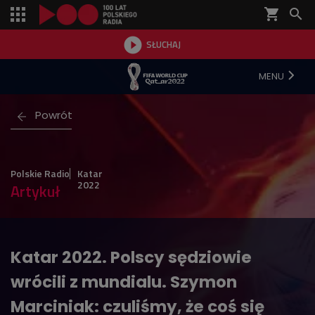
shopping_cart


SŁUCHAJ

MENU
Powrót
Polskie Radio
Katar
2022
Artykuł
Katar 2022. Polscy sędziowie
wrócili z mundialu. Szymon
Marciniak: czuliśmy, że coś się