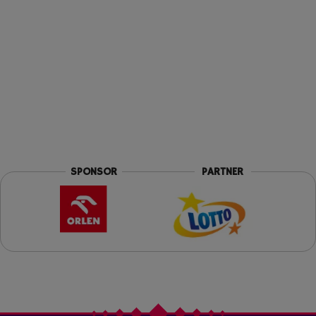
fifa
szymon marciniak
SPONSOR
PARTNER