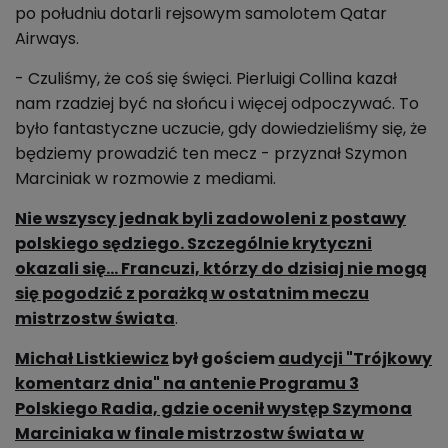
po południu dotarli rejsowym samolotem Qatar
Airways.
- Czuliśmy, że coś się święci. Pierluigi Collina kazał
nam rzadziej być na słońcu i więcej odpoczywać. To
było fantastyczne uczucie, gdy dowiedzieliśmy się, że
będziemy prowadzić ten mecz - przyznał Szymon
Marciniak w rozmowie z mediami.
Nie wszyscy jednak byli zadowoleni z postawy
polskiego sędziego. Szczególnie krytyczni
okazali się... Francuzi, którzy do dzisiaj nie mogą
się pogodzić z porażką w ostatnim meczu
mistrzostw świata
.
Michał Listkiewicz
był gościem
audycji "Trójkowy
komentarz dnia" na antenie Programu 3
Polskiego Radia, gdzie ocenił występ Szymona
Marciniaka w finale mistrzostw świata w