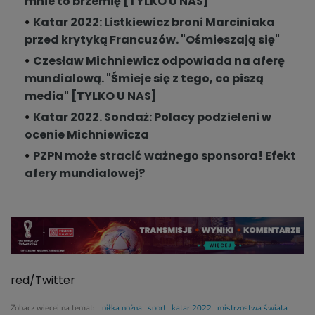
mnie to brzemię [TYLKO U NAS]
Katar 2022: Listkiewicz broni Marciniaka
przed krytyką Francuzów. "Ośmieszają się"
Czesław Michniewicz odpowiada na aferę
mundialową. "Śmieje się z tego, co piszą
media" [TYLKO U NAS]
Katar 2022. Sondaż: Polacy podzieleni w
ocenie Michniewicza
PZPN może stracić ważnego sponsora! Efekt
afery mundialowej?
red/Twitter
Zobacz więcej na temat:
piłka nożna
sport
katar 2022
mistrzostwa świata