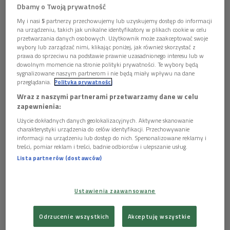
się z Inspektorem Ochrony Danych, e-mail: iod@polskieradio.pl, tel.
Niedźwiecki przedstawi piosenki z płyt zdobytych
Dbamy o Twoją prywatność
22 645 34 03.
podczas zagranicznych wojaży, w tym nagrania
My i nasi
5
partnerzy przechowujemy lub uzyskujemy dostęp do informacji
3.
Dane osobowe będą przetwarzane w celach marketingowych
pewnego hitowego Australijczyka.
na urządzeniu, takich jak unikalne identyfikatory w plikach cookie w celu
na podstawie zgody.
przetwarzania danych osobowych. Użytkownik może zaakceptować swoje
4.
Dane osobowe mogą być udostępniane wyłącznie w celu
wybory lub zarządzać nimi, klikając poniżej, jak również skorzystać z
prawidłowej realizacji usług określonych w polityce prywatności.
prawa do sprzeciwu na podstawie prawnie uzasadnionego interesu lub w
dowolnym momencie na stronie polityki prywatności. Te wybory będą
5.
Dane osobowe nie będą przekazywane poza Europejski
sygnalizowane naszym partnerom i nie będą miały wpływu na dane
Obszar Gospodarczy lub do organizacji międzynarodowej.
przeglądania.
Polityka prywatności
6.
Dane osobowe będą przechowywane przez okres 5 lat od
Wraz z naszymi partnerami przetwarzamy dane w celu
dezaktywacji konta, zgodnie z przepisami prawa.
zapewnienia:
7.
Ma Pan/i prawo dostępu do swoich danych osobowych, ich
poprawiania, przeniesienia, usunięcia lub ograniczenia
Użycie dokładnych danych geolokalizacyjnych. Aktywne skanowanie
przetwarzania.
charakterystyki urządzenia do celów identyfikacji. Przechowywanie
8.
Ma Pan/i prawo do wniesienia sprzeciwu wobec dalszego
informacji na urządzeniu lub dostęp do nich. Spersonalizowane reklamy i
treści, pomiar reklam i treści, badnie odbiorców i ulepszanie usług.
przetwarzania, a w przypadku wyrażenia zgody na przetwarzanie
danych osobowych do jej wycofania. Skorzystanie z prawa do
Lista partnerów (dostawców)
cofnięcia zgody nie ma wpływu na przetwarzanie, które miało
miejsce do momentu wycofania zgody.
Gotye
9.
Przysługuje Pani/u prawo wniesienia skargi do organu
Ustawienia zaawansowane
- Francja, Australia, Stany Zjednoczone, Czechy. Płyt
nadzorczego.
10.
Polskie Radio S.A. informuje, że w trakcie przetwarzania
nazbierało się tyle, że nie wiem od czego zacząć. Pewnie
Odrzucenie wszystkich
Akceptuję wszystkie
danych osobowych nie są podejmowane zautomatyzowane decyzje
jednak od nowej piosenki Gotye. A dalej? Jak mnie fala
oraz nie jest stosowane profilowanie.