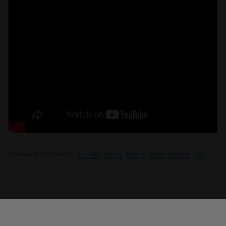
Zobacz więcej na temat:
australia
czechy
francja
gotye
podróże
pop