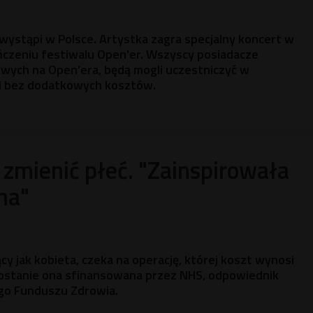
 wystąpi w Polsce. Artystka zagra specjalny koncert w
ńczeniu festiwalu Open'er. Wszyscy posiadacze
wych na Open’era, będą mogli uczestniczyć w
i bez dodatkowych kosztów.
zmienić płeć. "Zainspirowała
na"
jący jak kobieta, czeka na operację, której koszt wynosi
Zostanie ona sfinansowana przez NHS, odpowiednik
go Funduszu Zdrowia.