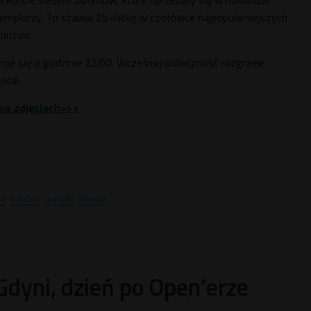
 koncie siedem albumów, które sprzedały się w nakładzie
mplarzy. To stawia 25-latkę w czołówce najpopularniejszych
muzyki.
ie się o godzinie 22:00. Wcześniej publiczność rozgrzeje
scal.
 na zdjęciach>>>
ia
koncert
muzyka
rihanna
dyni, dzień po Open'erze