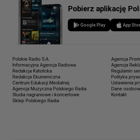
Pobierz aplikację Po
Google Play
App Sto
Polskie Radio S.A.
Agencja Prom
Informacyjna Agencja Radiowa
Agencja Rekl
Redakcja Katolicka
Regulamin se
Redakcja Ekumeniczna
Polityka pryw
Centrum Edukacji Medialnej
Ustawienia pr
Agencja Muzyczna Polskiego Radia
Dane osobo
Studia nagraniowe i koncertowe
Kontakt
Sklep Polskiego Radia