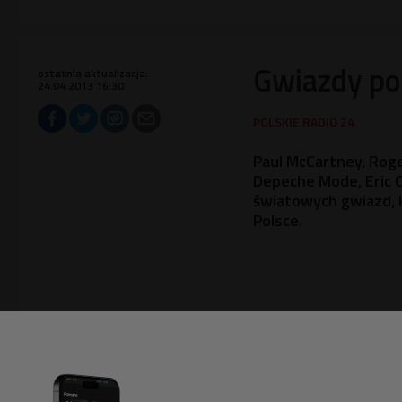
Gwiazdy pol
ostatnia aktualizacja:
24.04.2013 16:30
Paul McCartney, Roge
Depeche Mode, Eric C
światowych gwiazd, 
Polsce.