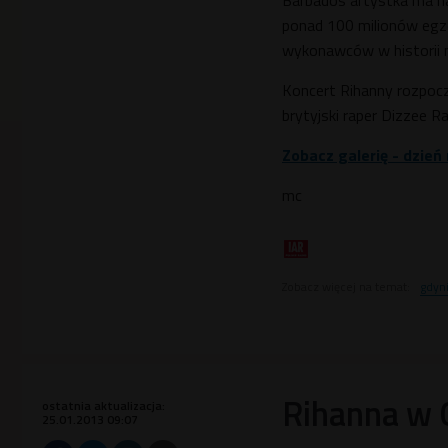
Barbados artystka ma na
ponad 100 milionów egze
wykonawców w historii 
Koncert Rihanny rozpoczn
brytyjski raper Dizzee Ra
Zobacz galerię - dzień
mc
Zobacz więcej na temat:
gdyn
Rihanna w G
ostatnia aktualizacja:
25.01.2013 09:07