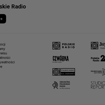
lskie Radio
re
ocji
amy
rwisu
atności
ywatności
we